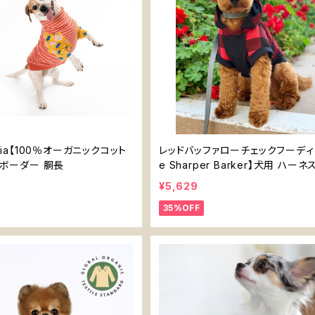
hlia【100％オーガニックコット
レッドバッファローチェックフーディ
服 ボーダー 胴長
e Sharper Barker】犬用 ハー
バンブー 赤黒チェック
¥5,629
35%OFF