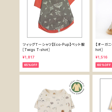
ツィッグＴーシャツ【Eco-Pup】ペット服
【オーガニッ
〖Twigs T-shirt〗
hirt〗
¥1,817
¥1,516
65%OFF
60%OFF