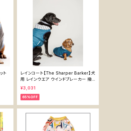
コット
レインコート【The Sharper Barker】犬
用 レインウエア ウインドブレーカー 撥
水 パッカブル ミッドナイトティールとボ
¥3,031
ーダー ハーネス対応 袖なし
65%OFF