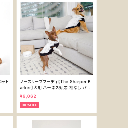
クコット
ノースリーブフーディ【The Sharper B
arker】犬用 ハーネス対応 袖なし バン
ブー モノクロ 犬デザイン
¥6,062
30%OFF