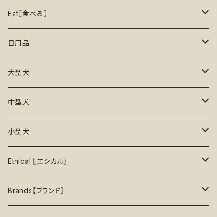
15%OFF
リックマット
リード・ハーネス・首輪
知育玩具【Enrichment】
ハーネス
レインコート
Eat〖食べる〗
20%OFF
初級【★☆☆☆☆】やさしい
香り付き
フードボウル
丈夫なおもちゃ
リード
ロンパース
フードボウル
日用品
25%OFF
初級＋【★★☆☆☆】ふつう
再入荷なし！
ぬいぐるみ
エチケット
T -シャツ
早食い防止
Toothbrushes【歯ブラシ】
大型犬
30%OFF
中級【★★★☆☆】チャレンジ
ボール
パーカー
おやつ入れ可能
Poop Pickup【うんち処理】
おもちゃ
中型犬
35%OFF
中級＋【★★★★☆】難しい
噛むおもちゃ
タンクトップ
知育【エンリッチメント】
Brushes【ブラシ】
お洋服
おもちゃ
小型犬
40%OFF
上級【★★★★★】プロ
ロープトイ【紐】
セーター
リックマット
首輪
お洋服
おもちゃ
Ethical 〖エシカル〗
45%OFF
フリスビー
アクセサリー
おやつ型
ハーネス
首輪
お洋服
Sustainable〖サスティナブル〗
Brands【ブランド】
50%OFF