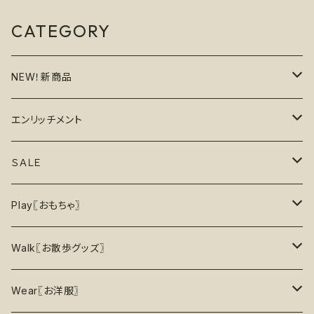
CATEGORY
NEW！新商品
6月の新商品
エンリッチメント
7月の新商品
フードボウル
ＳＡＬＥ
8月の新商品
おもちゃ
割引で探す
Play〖おもちゃ〗
5%OFF
パズル
おもちゃ
二度楽しめる！壊すと新しいおもちゃが出てくる！
Walk〖お散歩グッズ〗
10％OFF
トレーニング
お洋服
ノーズワーク【Nosework】
首輪
Wear〖お洋服〗