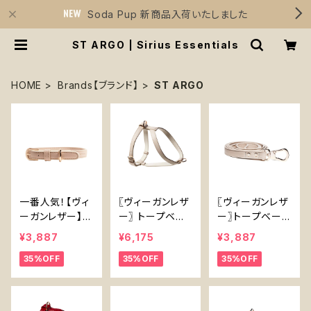
Soda Pup 新商品入荷いたしました
ST ARGO | Sirius Essentials
HOME
Brands【ブランド】
ST ARGO
一番人気！【ヴィ
〖ヴィーガンレザ
〖ヴィーガンレザ
ーガンレザー】ト
ー〗 トープベー
ー〗トープベー
ープベージュ首
ジュハーネス【V
ジュリード【Veg
¥3,887
¥6,175
¥3,887
輪【Vegan Leat
egan Leather
an Leather Ta
35%OFF
35%OFF
35%OFF
her】 Taupe C
Taupe Harnes
upe Lead】
ollar
s】