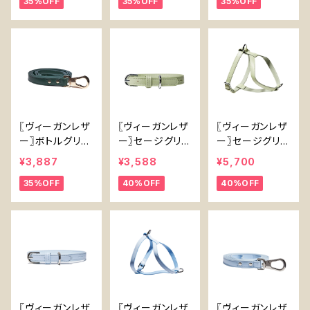
35%OFF
35%OFF
35%OFF
d】
ttle Green Har
Green Collar
ness】
〖ヴィーガンレザ
〖ヴィーガンレザ
〖ヴィーガンレザ
ー〗ボトルグリー
ー〗セージグリー
ー〗セージグリー
ンリード Vega
ン首輪 Vegan
ンハーネス【Veg
¥3,887
¥3,588
¥5,700
n Leather Bott
Leather Sage
an Leather Sa
35%OFF
40%OFF
40%OFF
le Green Lead
Collar
ge Harness】
〖ヴィーガンレザ
〖ヴィーガンレザ
〖ヴィーガンレザ