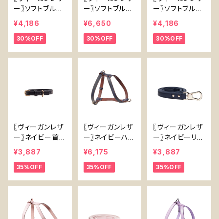
ー〗ソフトブルー
ー〗ソフトブルー
ー〗ソフトブルー
首輪 【Vegan
ハーネス【Vega
リード【Vegan L
¥4,186
¥6,650
¥4,186
Leather】 Soft
n Leather Soft
eather Soft Bl
30%OFF
30%OFF
30%OFF
Blue Collar
Blue Harness】
ue Lead】
〖ヴィーガンレザ
〖ヴィーガンレザ
〖ヴィーガンレザ
ー〗ネイビー首
ー〗ネイビーハー
ー〗ネイビーリー
輪【Vegan Leat
ネス【Vegan Le
ド【Vegan Leat
¥3,887
¥6,175
¥3,887
her】 Navy Col
ather Navy Ha
her Navy Lea
35%OFF
35%OFF
35%OFF
lar
rness】
d】