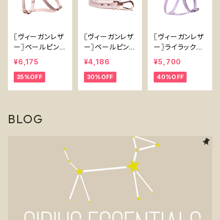
〖ヴィーガンレザ
〖ヴィーガンレザ
〖ヴィーガンレザ
ー〗ペールピンク
ー〗ペールピンク
ー〗ライラックパ
ハーネス【Vega
リード【Vegan L
ープルハーネス
¥6,175
¥4,186
¥5,700
n Leather Pale
eather Pale Pi
【Vegan Leath
35%OFF
30%OFF
40%OFF
Pink Harness】
nk Lead】
er Lilac Harne
ss】
BLOG