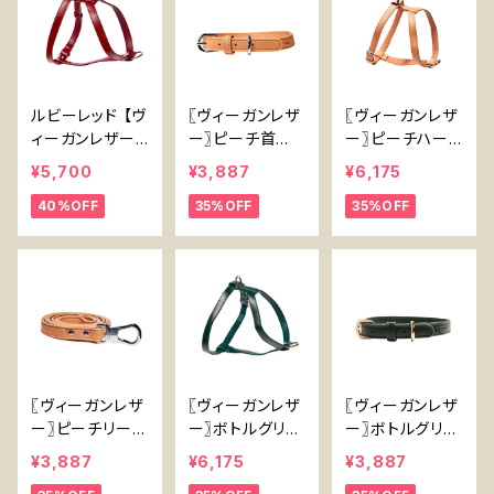
ルビーレッド 【ヴ
〖ヴィーガンレザ
〖ヴィーガンレザ
ィーガンレザー】
ー〗ピーチ首
ー〗ピーチハー
犬 ハーネス フ
輪 【Vegan L
ネス【Vegan Le
¥5,700
¥3,887
¥6,175
ロントリード可
eather】Peach
ather Peach H
40%OFF
35%OFF
35%OFF
能
Collar
arness】
〖ヴィーガンレザ
〖ヴィーガンレザ
〖ヴィーガンレザ
ー〗ピーチリード
ー〗ボトルグリー
ー〗ボトルグリー
【Vegan Leath
ンハーネス【Veg
ン首輪 Vegan
¥3,887
¥6,175
¥3,887
er Peach Lea
an Leather Bo
Leather Bottle