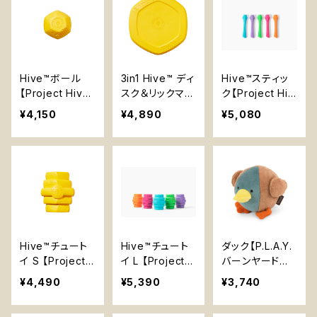
Hive™ボール
3in1 Hive™ ディ
Hive™スティッ
【Project Hive】
スク＆リックマッ
ク【Project Hiv
浮く 丈夫 予測
ト【Project Hiv
e】知育玩具 浮
¥4,150
¥4,890
¥5,080
不可能 無臭
e】フリスビー 知
く 香り付き 丈夫
育玩具 浮く エン
持ってこい 棒
リッチメント
Hive™チュート
Hive™チュート
ダック【P.L.A.Y.
イ S 【Project
イ L 【Project H
バーンヤードバ
Hive】知育玩具
ive】知育玩具
ディーズシリー
¥4,490
¥5,390
¥3,740
浮く 丈夫 無臭
浮く 香り付き 丈
ズ】犬用おもちゃ
夫
ぶたちゃん ピー