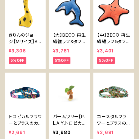
きりんのジョー
【大】BECO 再生
【中】BECO 再生
ジ【Mサイズ】Be
繊維ラフ＆タフい
繊維ラフ＆タフひ
co Cuddly Re
るか【Large】Be
とで【Medium】
¥3,306
¥3,781
¥3,401
cycled Plastic
co Recycled
Beco Recycle
5%OFF
5%OFF
5%OFF
Giraffe【Mediu
Rough & Toug
d Rough & To
m】
h Dolphin
ugh Starfish
トロピカルフラワ
パームツリー【P.
コースタルフラ
ーとブラスのカ
L.A.Y.トロピカ
ワーとブラスの
フェカラー【Ani
ルパラダイスシリ
カフェカラー【An
¥2,691
¥3,980
¥2,691
mals in Charg
ーズ】Palm Tre
imals in Charg