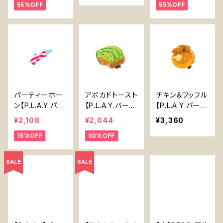
55%OFF
55%OFF
e】犬 首輪 夏 花
e【P.L.A.Y. Tro
e】犬 首輪 夏 花
柄 ベルト式 おし
pical Paradise
柄 ベルト式 おし
ゃれ かわいい
Series】
ゃれ かわいい
パーティーホー
アボカドトースト
チキン＆ワッフル
ン【P.L.A.Y.パー
【P.L.A.Y.バーキ
【P.L.A.Y.バーキ
ティタイム】犬用
ングブランチシリ
ングブランチシリ
¥2,108
¥2,044
¥3,360
おもちゃ Party
ーズ】Avocado
ーズ】犬用おもち
15%OFF
30%OFF
Horn Dog Toy
Toast【P.L.A.Y.
ゃ Chicken &
【P.L.A.Y. Party
Barking Brunc
Waffles Dog T
Time】
h Series】
oy 【P.L.A.Y. B
arking Brunch
Series】