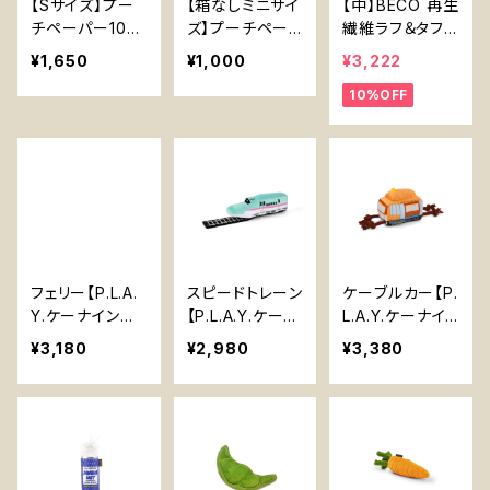
【Sサイズ】プー
【箱なしミニサイ
【中】BECO 再生
チペーパー10
ズ】プーチペー
繊維ラフ＆タフカ
0％プラスチック
パー100％プラ
メさん【Mediu
¥1,650
¥1,000
¥3,222
フリーうんち処
スチックフリーう
m】Beco Recy
10%OFF
理用紙 〖Small
んち処理用紙
cled Rough &
Pooch Paper〗
〖NO BOX Mini
Tough Turtle
100% Plastic F
Pooch Paper〗
ree Alternativ
100% Plastic F
e to Plastic Po
ree Alternativ
op Bags
e to Plastic Po
op Bags
フェリー【P.L.A.
スピードトレーン
ケーブルカー【P.
Y.ケーナインコ
【P.L.A.Y.ケーナ
L.A.Y.ケーナイ
ミュートシリー
インコミュートシ
ンコミュートシリ
¥3,180
¥2,980
¥3,380
ズ】Ferry【P.L.A.
リーズ】Speed
ーズ】Cable Ca
Y. Canine Com
Trian【P.L.A.Y.
r【P.L.A.Y. Cani
mute Series】
Canine Comm
ne Commute S
ute Series】
eries】