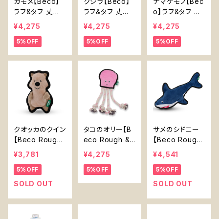
カモメ【Beco】
クジラ【Beco】
ナマケモノ【Bec
ラフ&タフ 丈夫
ラフ&タフ 丈夫
o】ラフ&タフ 丈
なぬいぐるみ 中
なぬいぐるみ 中
夫なぬいぐるみ
¥4,275
¥4,275
¥4,275
型犬 ロープ付き
型犬 おもちゃ
中型犬 ロープ
5%OFF
5%OFF
5%OFF
おもちゃ
付き おもちゃ
クオッカのクイン
タコのオリー【B
サメのシドニー
【Beco Rough
eco Rough &
【Beco Rough
& Tough Recy
Tough Recycl
& Tough Recy
¥3,781
¥4,275
¥4,541
cled Plastic Q
ed Plastic Oct
cled Plastic S
5%OFF
5%OFF
5%OFF
uokka】
opus】
hark】
SOLD OUT
SOLD OUT