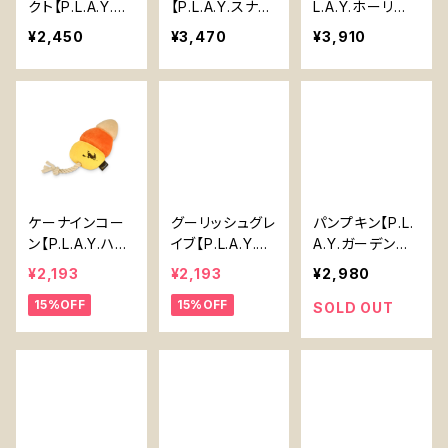
クト【P.L.A.Y.バ
【P.L.A.Y.スナッ
L.A.Y.ホーリー
ーキングブラン
クアタックシリー
ウーフシリーズ】
¥2,450
¥3,470
¥3,910
チシリーズ】Egg
ズ】犬用おもちゃ
犬用おもちゃ ノ
s Benedict【P.
Soft Serve Do
ーズワーク
L.A.Y. Barking
g Toy 【P.L.A.
Brunch Serie
Y. Snack Attac
s】
k Series】
ケーナインコー
グーリッシュグレ
パンプキン【P.L.
ン【P.L.A.Y.ハウ
イブ【P.L.A.Y.ハ
A.Y.ガーデンフ
リングボーンシリ
ウリングボーン
レッシュ】Pump
¥2,193
¥2,193
¥2,980
ーズ】Canine C
シリーズ】Ghoul
kin【P.L.A.Y. Ga
15%OFF
15%OFF
orn【P.L.A.Y. H
ish Grave【P.L.
rden Fresh Se
SOLD OUT
owling Haunts
A.Y. Howling H
ries】
Series】
aunts Series】