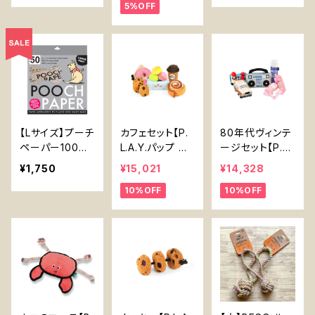
5%OFF
ough Turtle
d Rough & To
【P.L.A.Y. Glob
ugh Dolphin
etrotter Serie
s】
【Lサイズ】プーチ
カフェセット【P.
80年代ヴィンテ
ペーパー100％
L.A.Y.パップ カ
ージセット【P.L.
プラスチックフリ
ップ カフェ】CAF
A.Y.エイティー
¥1,750
¥15,021
¥14,328
ーうんち処理用
E Set 【P.L.A.Y.
ズ クラシック】
10%OFF
10%OFF
紙 〖Large Poo
Pup Cup Cafe
ch Paper〗10
Collection】
0% Plastic Fre
e Alternative t
o Plastic Poop
Bags