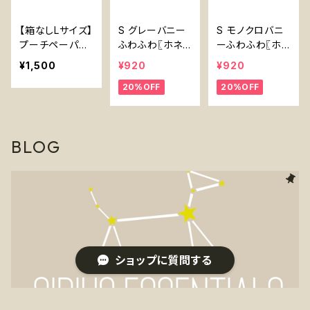
【箱なしLサイズ】
S グレーバニー
S モノクロバニ
プーチペーパー1
ふわふわ〖ホネ
ーふわふわ〖ホ
00％プラスチッ
型おもちゃ〗うさ
ネ型おもちゃ〗う
¥1,500
¥920
¥920
クフリーうんち
ぎ
さぎ
20%OFF
20%OFF
処理用紙 〖NO
BOX Large Po
och Paper〗10
0% Plastic Fre
BLOG
e Alternative t
o Plastic Poop
Bags
ショップに質問する