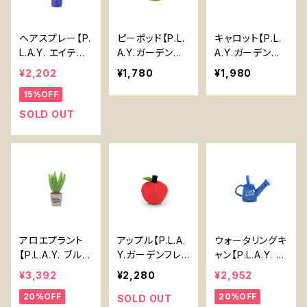
ヘアスプレー【P.
ピーポッド【P.L.
キャロット【P.L.
L.A.Y. エイティ
A.Y.ガーデンフ
A.Y.ガーデンフ
ーズ クラシッ
レッシュ】Pea P
レッシュ】Carrot
¥2,202
¥1,780
¥1,980
ク】犬用おもちゃ
od【P.L.A.Y. Ga
【P.L.A.Y. Gard
15%OFF
Pawqua Net
rden Fresh Se
en Fresh Seri
【P.L.A.Y. 80s
ries】
es】
SOLD OUT
Classics Colle
ction】
アロエプラント
アップル【P.L.A.
ウォータリングキ
【P.L.A.Y. ブルー
Y.ガーデンフレッ
ャン【P.L.A.Y. ブ
ミングバディー
シュ】Apple【P.
ルーミングバデ
¥3,392
¥2,280
¥2,952
ズシリーズ】犬用
L.A.Y. Garden
ィーズシリーズ】
20%OFF
20%OFF
おもちゃ Aloe P
Fresh Series】
犬用おもちゃ W
SOLD OUT