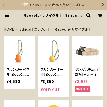
Soda Pup 新商品入荷いたしました
Recycle〖リサイクル〗 | Sirius Es
sentials
HOME
Ethical 〖エシカル〗
Recycle〖リサイクル〗
スリンガーぺブ
スリンガーボー
ギンガムチェック
ル【Beco】丈夫
ル【Beco】丈夫
首輪【Harry Bar
卵型 持ってこい
持ってこいボー
ker】犬用 Ging
¥4,580
¥3,850
¥2,977
ボール ひも付き
ル ひも付き 天
ham Collar -H
35%OFF
天然ゴム イエロ
然ゴム イエロー
arry Barker-
SOLD OUT
ー オレンジ
オレンジ