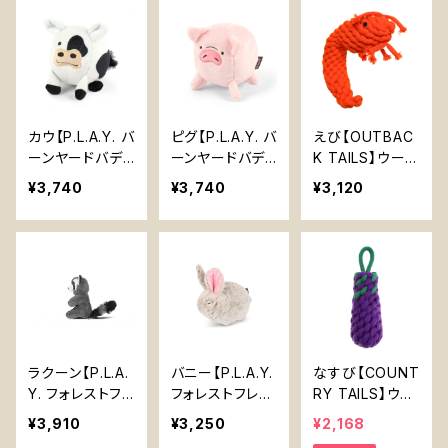
ピーボール 2度
楽しめる
カウ【P.L.A.Y. バ
ピグ【P.L.A.Y. バ
えび【OUTBAC
ーンヤードバデ
ーンヤードバデ
K TAILS】ウール
ィーズシリーズ】
ィーズシリーズ】
ロープ チュート
¥3,740
¥3,740
¥3,120
犬用おもちゃ ぶ
犬用おもちゃ ぶ
イ 嚙むおもちゃ
たちゃん ピーピ
たちゃん ピーピ
ペットボトル入り
ーボール 2度楽
ーボール 2度楽
丈夫 天然素材
しめる
しめる
野菜染め 犬
ラクーン【P.L.A.
バニー【P.L.A.Y.
なすび【COUNT
Y. フォレストフ
フォレストフレン
RY TAILS】ウー
レンズ】犬用おも
ズ】犬用おもちゃ
ルロープ チュー
¥3,910
¥3,250
¥2,168
ちゃ 動物 森 ス
動物 森 特大ス
トイ 嚙むおもち