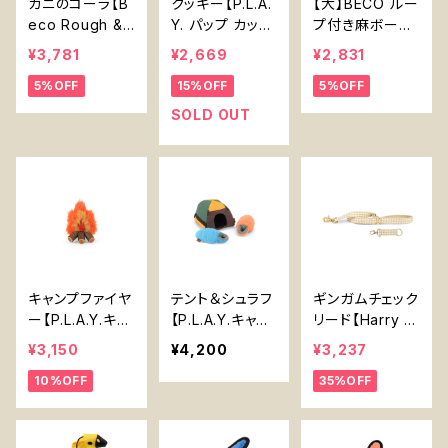
カニのコーラ【B
クッキー【P.L.A.
【大】BECO ルー
eco Rough &
Y. パップ カップ
プ付き麻ボール
Tough Recycl
カフェ】犬用おも
【Large】Beco
¥3,781
¥2,669
¥2,831
ed Plastic Cra
ちゃ Cookies
Hemp Ball wit
5%OFF
15%OFF
5%OFF
b】
n' Treats 【P.L.
h Handle
A.Y. Pup Cup
SOLD OUT
Cafe Collectio
n】
キャンプファイヤ
テント＆シュラフ
ギンガムチェック
ー【P.L.A.Y.キャ
【P.L.A.Y.キャン
リード【Harry B
ンプコ―ヴィン
プコ―ヴィンシリ
arker】犬用おも
¥3,150
¥4,200
¥3,237
シリーズ】Camp
ーズ】Tent and
ちゃ Gingham L
10%OFF
35%OFF
fire【P.L.A.Y. C
Sleeping Bags
ead -Harry Ba
amp Corbin S
【P.L.A.Y. Camp
rker-
eries】
Corbin Serie
s】