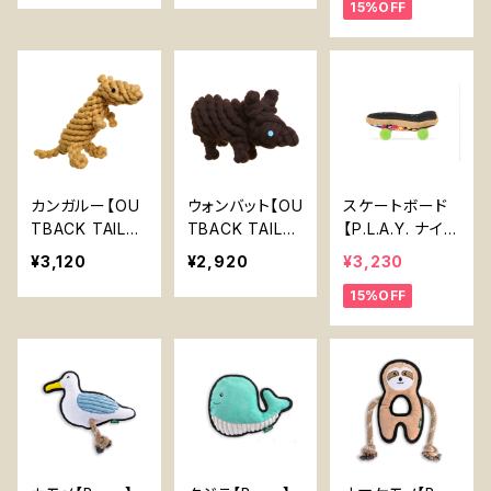
15%OFF
クィーカー入り
クィーカー入り
ゃ ペットボトル
しっぽが動く
入り 丈夫 天然
素材 野菜染め
犬
カンガルー【OU
ウォンバット【OU
スケートボード
TBACK TAILS】
TBACK TAILS】
【P.L.A.Y. ナイン
ウールロープ チ
ウールロープ チ
ティーズクラシッ
¥3,120
¥2,920
¥3,230
ュートイ 嚙むお
ュートイ 嚙むお
ク】犬用おもちゃ
15%OFF
もちゃ ペットボ
もちゃ ペットボ
90s 90年代 ヴ
トル入り 丈夫
トル入り 丈夫
ィンテージ
天然素材 野菜
天然素材 野菜
染め 犬
染め 犬