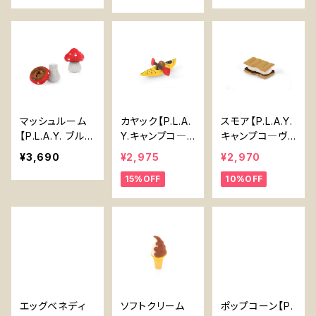
lant Dog Toy
atering Can D
【P.L.A.Y. Bloo
og Toy 【P.L.A.
ming Buddies
Y. Blooming B
Series】
uddies Serie
s】
マッシュルーム
カヤック【P.L.A.
スモア【P.L.A.Y.
【P.L.A.Y. ブルー
Y.キャンプコ―
キャンプコ―ヴィ
ミングバディー
ヴィンシリーズ】
ンシリーズ】Smo
¥3,690
¥2,975
¥2,970
ズシリーズ】犬用
Kayak【P.L.A.Y.
res【P.L.A.Y. C
15%OFF
10%OFF
おもちゃ Mushr
Camp Corbin
amp Corbin S
oom Dog Toy
Series】
eries】
【P.L.A.Y. Bloo
ming Buddies
Series】
エッグベネディ
ソフトクリーム
ポップコーン【P.