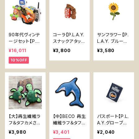
90年代ヴィンテ
コーラ【P.L.A.Y.
サンフラワー【P.
ージセット【P.L.
スナックアタック
L.A.Y. ブルーミ
A.Y.ナインティ
シリーズ】犬用お
ングバディーズ
¥16,011
¥3,800
¥3,580
ーズクラシック
もちゃ ノーズワ
シリーズ】犬用お
10%OFF
ス】90s ブリック
ーク 2度楽しめ
もちゃ Sunflow
フォン スケート
る 隠しボール
er Dog Toy
ボード エレキギ
わた無し
【P.L.A.Y. Bloo
ター ゲームボー
ming Buddies
ン ビデオテープ
Series】
犬おもちゃ
【大】再生繊維ラ
【中】BECO 再生
パスポート【P.L.
フ＆タフカメさん
繊維ラフ＆タフい
A.Y.グローブト
【Large】Recyc
るか【Medium】
ロッターシリー
¥3,980
¥3,401
¥2,040
led Rough & T
Beco Recycle
ズ】Passport