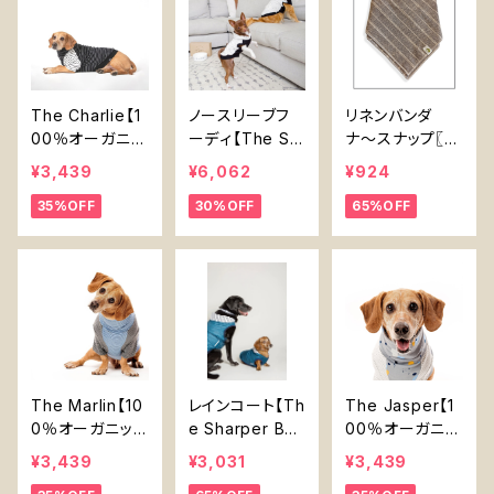
The Charlie【1
ノースリーブフ
リネンバンダ
00％オーガニッ
ーディ【The Sh
ナ〜スナップ〖Li
クコットン】犬 服
arper Barker】
nen Bandana
¥3,439
¥6,062
¥924
黒 ボーダー
犬用 ハーネス対
- Snap〗
35%OFF
30%OFF
65%OFF
応 袖なし バンブ
ー モノクロ 犬
デザイン
The Marlin【10
レインコート【Th
The Jasper【1
0％オーガニック
e Sharper Bar
00％オーガニッ
コットン】犬 服
ker】犬用 レイン
クコットン】
¥3,439
¥3,031
¥3,439
胴長 ボーダー
ウエア ウインド