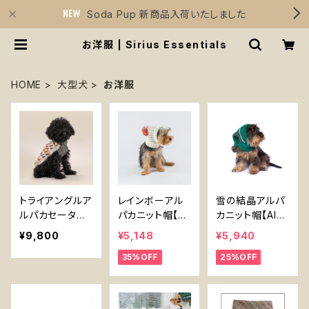
Soda Pup 新商品入荷いたしました
お洋服 | Sirius Essentials
HOME
大型犬
お洋服
トライアングルア
レインボーアル
雪の結晶アルパ
ルパカセーター
パカニット帽【Al
カニット帽【Alq
【Alqo Ｗasi】犬
qo Ｗasi】犬用
o Ｗasi】犬用帽
¥9,800
¥5,148
¥5,940
服 ベージュ ブ
帽子
子
35%OFF
25%OFF
ラウン グレー ペ
ルーアルパカセ
ーター