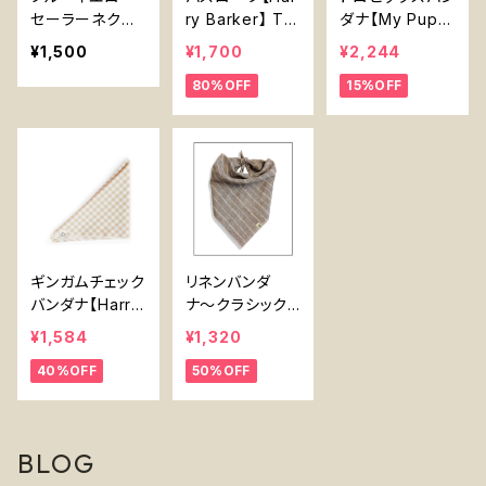
セーラーネクタ
ry Barker】 Ter
ダナ【My Pupp
イ【Sirius Esse
ry Cloth Dog
er】犬用バンダ
¥1,500
¥1,700
¥2,244
ntials オリジナ
Bath Robe -H
ナ Tropics Do
80%OFF
15%OFF
ル】オーガニック
arry Barker-
g Bandana
コットン
ギンガムチェック
リネンバンダ
バンダナ【Harry
ナ〜クラシック
Barker】犬用お
結び〖Linen Ba
¥1,584
¥1,320
もちゃ Gingham
ndana - Classi
40%OFF
50%OFF
Bandana -Harr
c Tie〗
y Barker-
BLOG