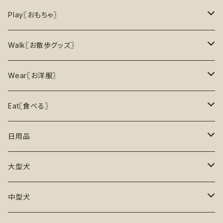
8月の新商品
おもちゃ
割引で探す
Play〖おもちゃ〗
5%OFF
パズル
おもちゃ
二度楽しめる！壊すと新しいおもちゃが出てくる！
Walk〖お散歩グッズ〗
10％OFF
トレーニング
お洋服
ノーズワーク【Nosework】
首輪
Wear〖お洋服〗
15%OFF
リックマット
リード・ハーネス・首輪
知育玩具【Enrichment】
ハーネス
レインコート
Eat〖食べる〗
20%OFF
初級【★☆☆☆☆】やさしい
香り付き
フードボウル
丈夫なおもちゃ
リード
ロンパース
フードボウル
日用品
25%OFF
初級＋【★★☆☆☆】ふつう
再入荷なし！
ぬいぐるみ
エチケット
T -シャツ
早食い防止
Toothbrushes【歯ブラシ】
大型犬
30%OFF
中級【★★★☆☆】チャレンジ
ボール
パーカー
おやつ入れ可能
Poop Pickup【うんち処理】
おもちゃ
中型犬
35%OFF
中級＋【★★★★☆】難しい