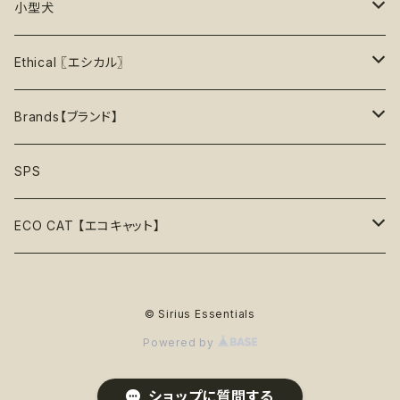
噛むおもちゃ
タンクトップ
知育【エンリッチメント】
Brushes【ブラシ】
お洋服
おもちゃ
小型犬
40%OFF
上級【★★★★★】プロ
ロープトイ【紐】
セーター
リックマット
首輪
お洋服
おもちゃ
Ethical 〖エシカル〗
45%OFF
フリスビー
アクセサリー
おやつ型
ハーネス
首輪
お洋服
Sustainable〖サスティナブル〗
Brands【ブランド】
50%OFF
リボン
音鳴るおもちゃ
スリーブレス・ノースリーブ
ウォーターボウル
ハーネス
首輪
Organic〖オーガニック〗
Alqo Wasi
SPS
55%OFF
バンダナ
音鳴らないおもちゃ
リード穴付き
ハーネス
Vegan〖ヴィーガン〗
Animals in Charge
ECO CAT 【エコキャット】
60%OFF
帽子
おやつ入れ可能
フード付き
Recycle〖リサイクル〗
BECO
ECO Toys【エコおもちゃ】
75%OFF
© Sirius Essentials
Natural Rubber Toys【天然ゴムおもちゃ】
綿なし
季節で探す
Plastic Free〖プラスチックフリー〗
Better Bone
ECO Clothes 【エコ服】
65%OFF
Powered by
Hemp Rope Toys【麻ロープおもちゃ】
春
ココナッツフィル
サスティナブル素材
Country Tails
ECO Walk 【エコ散歩】
80%OFF
ショップに質問する