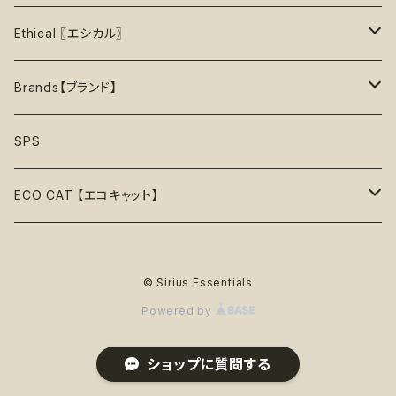
40%OFF
上級【★★★★★】プロ
ロープトイ【紐】
セーター
リックマット
首輪
お洋服
おもちゃ
Ethical 〖エシカル〗
45%OFF
フリスビー
アクセサリー
おやつ型
ハーネス
首輪
お洋服
Sustainable〖サスティナブル〗
Brands【ブランド】
50%OFF
リボン
音鳴るおもちゃ
スリーブレス・ノースリーブ
ウォーターボウル
ハーネス
首輪
Organic〖オーガニック〗
Alqo Wasi
SPS
55%OFF
バンダナ
音鳴らないおもちゃ
リード穴付き
ハーネス
Vegan〖ヴィーガン〗
Animals in Charge
ECO CAT 【エコキャット】
60%OFF
帽子
おやつ入れ可能
フード付き
Recycle〖リサイクル〗
BECO
ECO Toys【エコおもちゃ】
75%OFF
© Sirius Essentials
Natural Rubber Toys【天然ゴムおもちゃ】
綿なし
季節で探す
Plastic Free〖プラスチックフリー〗
Better Bone
ECO Clothes 【エコ服】
65%OFF
Powered by
Hemp Rope Toys【麻ロープおもちゃ】
春
ココナッツフィル
サスティナブル素材
Country Tails
ECO Walk 【エコ散歩】
80%OFF
ショップに質問する