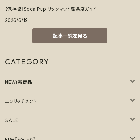
【保存版】Soda Pup リックマット難易度ガイド
2026/6/19
記事一覧を見る
CATEGORY
NEW！新商品
6月の新商品
エンリッチメント
7月の新商品
フードボウル
ＳＡＬＥ
8月の新商品
おもちゃ
割引で探す
Play〖おもちゃ〗