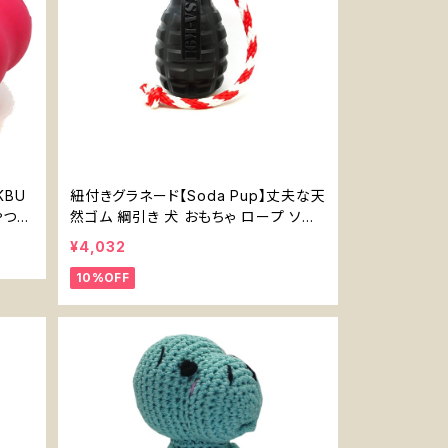
KBU
紐付きグラネード【Soda Pup】丈夫な天
やつ入
然ゴム 綱引き 犬 おもちゃ ロープ ソダ
パップ Tug
¥4,032
10%OFF