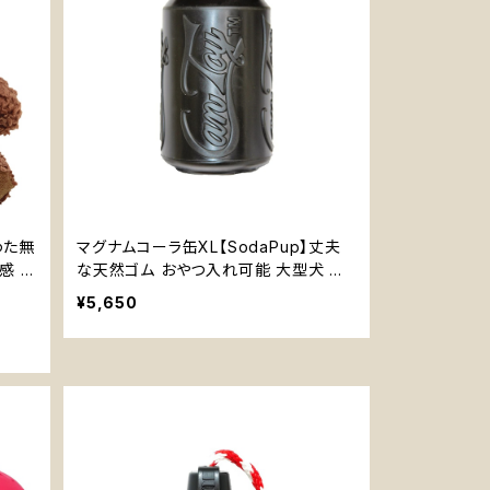
わた無
マグナムコーラ缶XL【SodaPup】丈夫
感 犬
な天然ゴム おやつ入れ可能 大型犬 噛
むおもちゃ 知育玩具
¥5,650