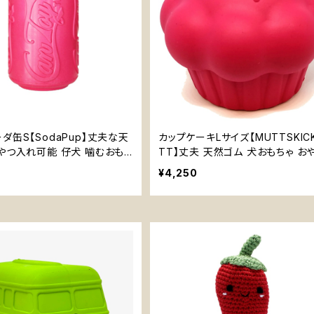
ダ缶S【SodaPup】丈夫な天
カップケーキLサイズ【MUTTSKIC
やつ入れ可能 仔犬 噛むおもち
TT】丈夫 天然ゴム 犬おもちゃ お
具
れ可能 知育玩具 噛むおもちゃ
¥4,250