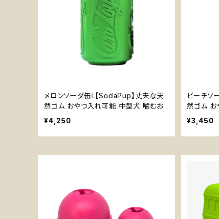
メロンソーダ缶L【SodaPup】丈夫な天
ピーチソー
然ゴム おやつ入れ可能 中型犬 噛むお
然ゴム お
もちゃ 知育玩具
ゃ 知育玩
¥4,250
¥3,450