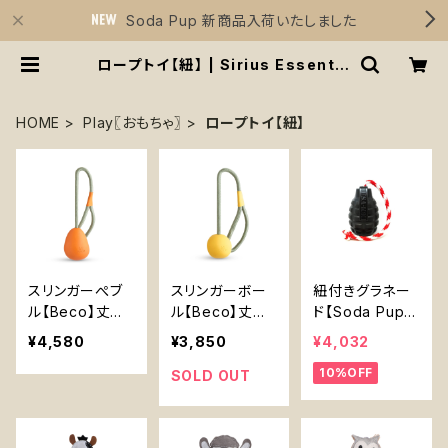
Soda Pup 新商品入荷いたしました
ロープトイ【紐】 | Sirius Essentia
ls
HOME
Play〖おもちゃ〗
ロープトイ【紐】
スリンガーぺブ
スリンガーボー
紐付きグラネー
ル【Beco】丈夫
ル【Beco】丈夫
ド【Soda Pup】
卵型 持ってこい
持ってこいボー
丈夫な天然ゴム
¥4,580
¥3,850
¥4,032
ボール ひも付き
ル ひも付き 天
綱引き 犬 おも
10%OFF
天然ゴム イエロ
然ゴム イエロー
ちゃ ロープ ソダ
SOLD OUT
ー オレンジ
オレンジ
パップ Tug