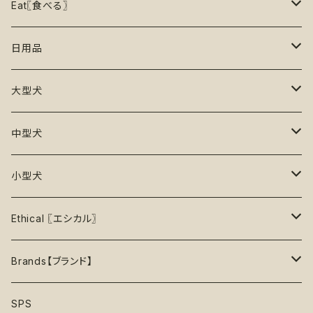
リックマット
リード・ハーネス・首輪
知育玩具【Enrichment】
ハーネス
レインコート
Eat〖食べる〗
20%OFF
初級【★☆☆☆☆】やさしい
香り付き
フードボウル
丈夫なおもちゃ
リード
ロンパース
フードボウル
日用品
25%OFF
初級＋【★★☆☆☆】ふつう
再入荷なし！
ぬいぐるみ
エチケット
T -シャツ
早食い防止
Toothbrushes【歯ブラシ】
大型犬
30%OFF
中級【★★★☆☆】チャレンジ
ボール
パーカー
おやつ入れ可能
Poop Pickup【うんち処理】
おもちゃ
中型犬
35%OFF
中級＋【★★★★☆】難しい
噛むおもちゃ
タンクトップ
知育【エンリッチメント】
Brushes【ブラシ】
お洋服
おもちゃ
小型犬
40%OFF
上級【★★★★★】プロ
ロープトイ【紐】
セーター
リックマット
首輪
お洋服
おもちゃ
Ethical 〖エシカル〗
45%OFF
フリスビー
アクセサリー
おやつ型
ハーネス
首輪
お洋服
Sustainable〖サスティナブル〗
Brands【ブランド】
50%OFF
リボン
音鳴るおもちゃ
スリーブレス・ノースリーブ
ウォーターボウル
ハーネス
首輪
Organic〖オーガニック〗
Alqo Wasi
SPS