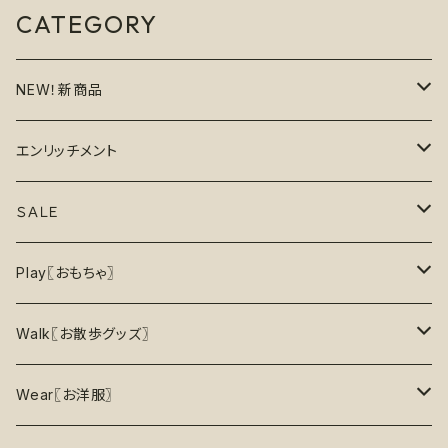
CATEGORY
NEW！新商品
6月の新商品
エンリッチメント
7月の新商品
フードボウル
ＳＡＬＥ
8月の新商品
おもちゃ
割引で探す
Play〖おもちゃ〗
5%OFF
パズル
おもちゃ
二度楽しめる！壊すと新しいおもちゃが出てくる！
Walk〖お散歩グッズ〗
10％OFF
トレーニング
お洋服
ノーズワーク【Nosework】
首輪
Wear〖お洋服〗
15%OFF