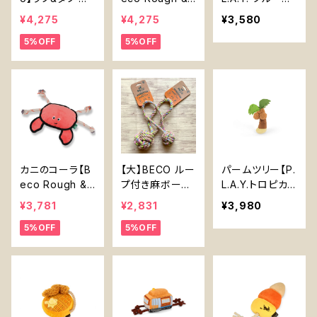
夫なぬいぐるみ
Tough Recycl
ングバディーズ
¥4,275
¥4,275
¥3,580
中型犬 ロープ
ed Plastic Oct
シリーズ】犬用お
5%OFF
5%OFF
付き おもちゃ
opus】
もちゃ Sunflow
er Dog Toy
【P.L.A.Y. Bloo
ming Buddies
Series】
カニのコーラ【B
【大】BECO ルー
パームツリー【P.
eco Rough &
プ付き麻ボール
L.A.Y.トロピカ
Tough Recycl
【Large】Beco
ルパラダイスシリ
¥3,781
¥2,831
¥3,980
ed Plastic Cra
Hemp Ball wit
ーズ】Palm Tre
5%OFF
5%OFF
b】
h Handle
e【P.L.A.Y. Tro
pical Paradise
Series】