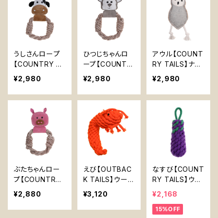
うしさんロープ
ひつじちゃんロ
アウル【COUNT
【COUNTRY T
ープ【COUNTR
RY TAILS】ナチ
AILS】ナチュラル
Y TAILS】ナチュ
ュラルジュート
¥2,980
¥2,980
¥2,980
ジュート スエー
ラルジュート ス
天然ウール ぬい
ド ぬいぐるみ 丈
エード ぬいぐる
ぐるみ 丈夫 天
夫 天然素材 野
み 丈夫 天然素
然素材 野菜染
菜染め 犬おもち
材 野菜染め 犬
め 犬おもちゃ 丈
ゃ 丈夫 噛むお
おもちゃ 丈夫 噛
夫 噛むおもちゃ
もちゃ ロープ付
むおもちゃ ロー
ロープ付き
き
プ付き
ぶたちゃんロー
えび【OUTBAC
なすび【COUNT
プ【COUNTRY
K TAILS】ウール
RY TAILS】ウー
TAILS】ナチュラ
ロープ チュート
ルロープ チュー
¥2,880
¥3,120
¥2,168
ルジュート スエ
イ 嚙むおもちゃ
トイ 嚙むおもち
15%OFF
ード ぬいぐるみ
ペットボトル入り
ゃ ペットボトル