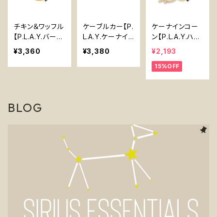
チキン＆ワッフル
ケーブルカー【P.
ケーナインコー
【P.L.A.Y.バーキ
L.A.Y.ケーナイ
ン【P.L.A.Y.ハウ
ングブランチシリ
ンコミュートシリ
リングボーンシリ
¥3,360
¥3,380
¥2,193
ーズ】犬用おもち
ーズ】Cable Ca
ーズ】Canine C
15%OFF
ゃ Chicken &
r【P.L.A.Y. Cani
orn【P.L.A.Y. H
Waffles Dog T
ne Commute S
owling Haunts
oy 【P.L.A.Y. B
eries】
Series】
arking Brunch
BLOG
Series】