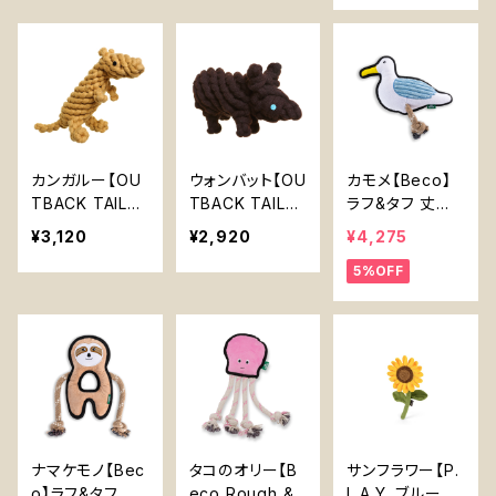
丈夫 天然素材
丈夫 天然素材
入り 丈夫 天然
野菜染め 犬おも
野菜染め 犬
素材 野菜染め
ちゃ 丈夫 噛むお
犬
もちゃ ロープ付
き
カンガルー【OU
ウォンバット【OU
カモメ【Beco】
TBACK TAILS】
TBACK TAILS】
ラフ&タフ 丈夫
ウールロープ チ
ウールロープ チ
なぬいぐるみ 中
¥3,120
¥2,920
¥4,275
ュートイ 嚙むお
ュートイ 嚙むお
型犬 ロープ付き
5%OFF
もちゃ ペットボ
もちゃ ペットボ
おもちゃ
トル入り 丈夫
トル入り 丈夫
天然素材 野菜
天然素材 野菜
染め 犬
染め 犬
ナマケモノ【Bec
タコのオリー【B
サンフラワー【P.
o】ラフ&タフ 丈
eco Rough &
L.A.Y. ブルーミ