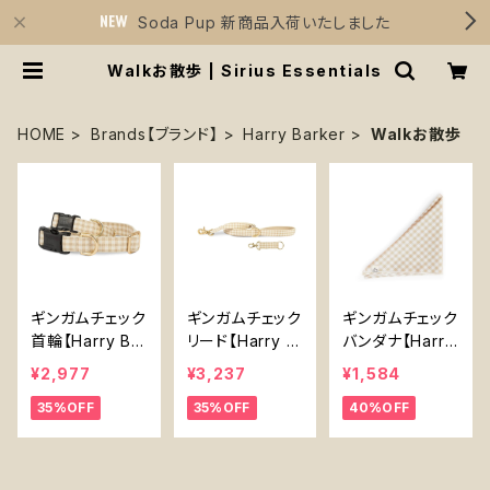
Soda Pup 新商品入荷いたしました
Walkお散歩 | Sirius Essentials
HOME
Brands【ブランド】
Harry Barker
Walkお散歩
ギンガムチェック
ギンガムチェック
ギンガムチェック
首輪【Harry Bar
リード【Harry B
バンダナ【Harry
ker】犬用 Ging
arker】犬用おも
Barker】犬用お
¥2,977
¥3,237
¥1,584
ham Collar -H
ちゃ Gingham L
もちゃ Gingham
35%OFF
35%OFF
40%OFF
arry Barker-
ead -Harry Ba
Bandana -Harr
rker-
y Barker-