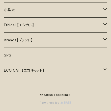
35%OFF
中級＋【★★★★☆】難しい
噛むおもちゃ
タンクトップ
知育【エンリッチメント】
Brushes【ブラシ】
お洋服
おもちゃ
小型犬
40%OFF
上級【★★★★★】プロ
ロープトイ【紐】
セーター
リックマット
首輪
お洋服
おもちゃ
Ethical 〖エシカル〗
45%OFF
フリスビー
アクセサリー
おやつ型
ハーネス
首輪
お洋服
Sustainable〖サスティナブル〗
Brands【ブランド】
50%OFF
リボン
音鳴るおもちゃ
スリーブレス・ノースリーブ
ウォーターボウル
ハーネス
首輪
Organic〖オーガニック〗
Alqo Wasi
SPS
55%OFF
バンダナ
音鳴らないおもちゃ
リード穴付き
ハーネス
Vegan〖ヴィーガン〗
Animals in Charge
ECO CAT 【エコキャット】
60%OFF
帽子
おやつ入れ可能
フード付き
Recycle〖リサイクル〗
BECO
ECO Toys【エコおもちゃ】
75%OFF
© Sirius Essentials
Natural Rubber Toys【天然ゴムおもちゃ】
綿なし
季節で探す
Plastic Free〖プラスチックフリー〗
Better Bone
ECO Clothes 【エコ服】
65%OFF
Powered by