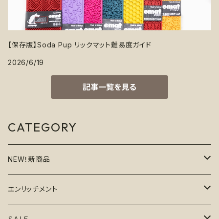
【保存版】Soda Pup リックマット難易度ガイド
2026/6/19
記事一覧を見る
CATEGORY
NEW！新商品
6月の新商品
エンリッチメント
7月の新商品
フードボウル
ＳＡＬＥ