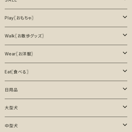
8月の新商品
おもちゃ
割引で探す
Play〖おもちゃ〗
5%OFF
パズル
おもちゃ
二度楽しめる！壊すと新しいおもちゃが出てくる！
Walk〖お散歩グッズ〗
10％OFF
トレーニング
お洋服
ノーズワーク【Nosework】
首輪
Wear〖お洋服〗
15%OFF
リックマット
リード・ハーネス・首輪
知育玩具【Enrichment】
ハーネス
レインコート
Eat〖食べる〗
20%OFF
初級【★☆☆☆☆】やさしい
香り付き
フードボウル
丈夫なおもちゃ
リード
ロンパース
フードボウル
日用品
25%OFF
初級＋【★★☆☆☆】ふつう
再入荷なし！
ぬいぐるみ
エチケット
T -シャツ
早食い防止
Toothbrushes【歯ブラシ】
大型犬
30%OFF
中級【★★★☆☆】チャレンジ
ボール
パーカー
おやつ入れ可能
Poop Pickup【うんち処理】
おもちゃ
中型犬