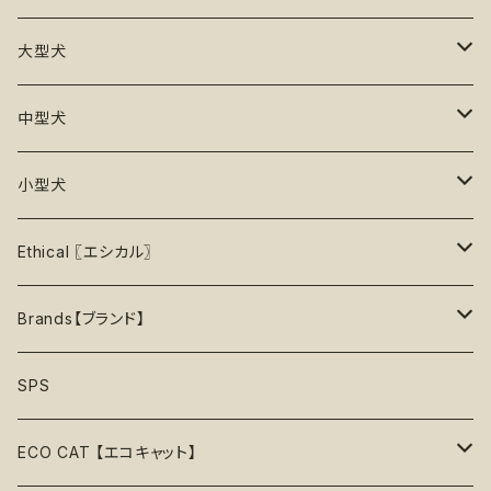
25%OFF
初級＋【★★☆☆☆】ふつう
再入荷なし！
ぬいぐるみ
エチケット
T -シャツ
早食い防止
Toothbrushes【歯ブラシ】
大型犬
30%OFF
中級【★★★☆☆】チャレンジ
ボール
パーカー
おやつ入れ可能
Poop Pickup【うんち処理】
おもちゃ
中型犬
35%OFF
中級＋【★★★★☆】難しい
噛むおもちゃ
タンクトップ
知育【エンリッチメント】
Brushes【ブラシ】
お洋服
おもちゃ
小型犬
40%OFF
上級【★★★★★】プロ
ロープトイ【紐】
セーター
リックマット
首輪
お洋服
おもちゃ
Ethical 〖エシカル〗
45%OFF
フリスビー
アクセサリー
おやつ型
ハーネス
首輪
お洋服
Sustainable〖サスティナブル〗
Brands【ブランド】
50%OFF
リボン
音鳴るおもちゃ
スリーブレス・ノースリーブ
ウォーターボウル
ハーネス
首輪
Organic〖オーガニック〗
Alqo Wasi
SPS
55%OFF
バンダナ
音鳴らないおもちゃ
リード穴付き
ハーネス
Vegan〖ヴィーガン〗
Animals in Charge
ECO CAT 【エコキャット】
60%OFF