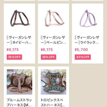
〖ヴィーガンレザ
〖ヴィーガンレザ
〖ヴィーガンレザ
ー〗ネイビーハー
ー〗ペールピンク
ー〗ライラックパ
ネス【Vegan Le
ハーネス【Vega
ープルハーネス
¥6,175
¥6,175
¥5,700
ather Navy Ha
n Leather Pale
【Vegan Leath
35%OFF
35%OFF
40%OFF
rness】
Pink Harness】
er Lilac Harne
ss】
ブルームストラッ
トロピックスベ
プハーネス【My
ストハーネス【M