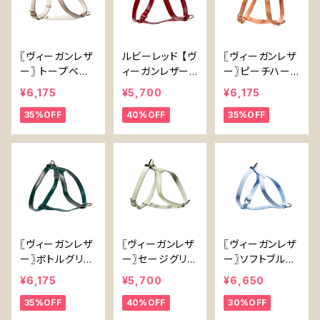
〖ヴィーガンレザ
ルビーレッド 【ヴ
〖ヴィーガンレザ
ー〗 トープベー
ィーガンレザー】
ー〗ピーチハー
ジュハーネス【V
犬 ハーネス フ
ネス【Vegan Le
¥6,175
¥5,700
¥6,175
egan Leather
ロントリード可
ather Peach H
35%OFF
40%OFF
35%OFF
Taupe Harnes
能
arness】
s】
〖ヴィーガンレザ
〖ヴィーガンレザ
〖ヴィーガンレザ
ー〗ボトルグリー
ー〗セージグリー
ー〗ソフトブルー
ンハーネス【Veg
ンハーネス【Veg
ハーネス【Vega
¥6,175
¥5,700
¥6,650
an Leather Bo
an Leather Sa
n Leather Soft
35%OFF
40%OFF
30%OFF
ttle Green Har
ge Harness】
Blue Harness】
ness】