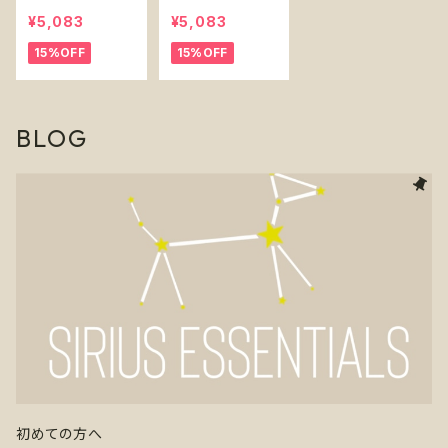
Pupper】犬用
y Pupper】犬用
¥5,083
¥5,083
H型 イージーウ
ベスト型ハーネ
15%OFF
15%OFF
ォーク 調整可能
ス Tropics Do
花柄
g Chest Harne
ss
BLOG
初めての方へ