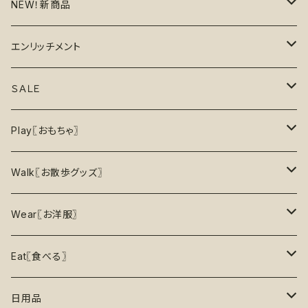
NEW！新商品
6月の新商品
エンリッチメント
7月の新商品
フードボウル
ＳＡＬＥ
8月の新商品
おもちゃ
割引で探す
Play〖おもちゃ〗
5%OFF
パズル
おもちゃ
二度楽しめる！壊すと新しいおもちゃが出てくる！
Walk〖お散歩グッズ〗
10％OFF
トレーニング
お洋服
ノーズワーク【Nosework】
首輪
Wear〖お洋服〗
15%OFF
リックマット
リード・ハーネス・首輪
知育玩具【Enrichment】
ハーネス
レインコート
Eat〖食べる〗
20%OFF
初級【★☆☆☆☆】やさしい
香り付き
フードボウル
丈夫なおもちゃ
リード
ロンパース
フードボウル
日用品