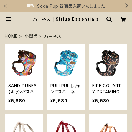
Soda Pup 新商品入荷いたしました
ハーネス | Sirius Essentials
HOME
小型犬
ハーネス
SAND DUNES
PULI PULI【キャ
FIRE COUNTR
【キャンバスハー
ンバスハーネス】
Y DREAMING
ネス】レインボー
青 ベストハーネ
【キャンバスハー
¥6,680
¥6,680
¥6,680
ベストハーネス
ス Country Tai
ネス】黒 ベスト
Country Tails
ls
ハーネス Count
ry Tails