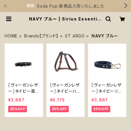
Soda Pup 新商品入荷いたしました
NAVY ブルー | Sirius Essential
s
HOME
Brands【ブランド】
ST ARGO
NAVY ブルー
〖ヴィーガンレザ
〖ヴィーガンレザ
〖ヴィーガンレザ
ー〗ネイビー首
ー〗ネイビーハー
ー〗ネイビーリー
輪【Vegan Leat
ネス【Vegan Le
ド【Vegan Leat
¥3,887
¥6,175
¥3,887
her】 Navy Col
ather Navy Ha
her Navy Lea
35%OFF
35%OFF
35%OFF
lar
rness】
d】