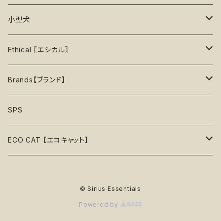
35%OFF
中級＋【★★★★☆】難しい
噛むおもちゃ
タンクトップ
知育【エンリッチメント】
Brushes【ブラシ】
お洋服
おもちゃ
小型犬
40%OFF
上級【★★★★★】プロ
ロープトイ【紐】
セーター
リックマット
首輪
お洋服
おもちゃ
Ethical 〖エシカル〗
45%OFF
フリスビー
アクセサリー
おやつ型
ハーネス
首輪
お洋服
Sustainable〖サスティナブル〗
Brands【ブランド】
50%OFF
リボン
音鳴るおもちゃ
スリーブレス・ノースリーブ
ウォーターボウル
ハーネス
首輪
Organic〖オーガニック〗
Alqo Wasi
SPS
55%OFF
バンダナ
音鳴らないおもちゃ
リード穴付き
ハーネス
Vegan〖ヴィーガン〗
Animals in Charge
ECO CAT 【エコキャット】
60%OFF
帽子
おやつ入れ可能
フード付き
Recycle〖リサイクル〗
BECO
ECO Toys【エコおもちゃ】
75%OFF
© Sirius Essentials
Natural Rubber Toys【天然ゴムおもちゃ】
綿なし
季節で探す
Plastic Free〖プラスチックフリー〗
Better Bone
ECO Clothes 【エコ服】
65%OFF
Powered by