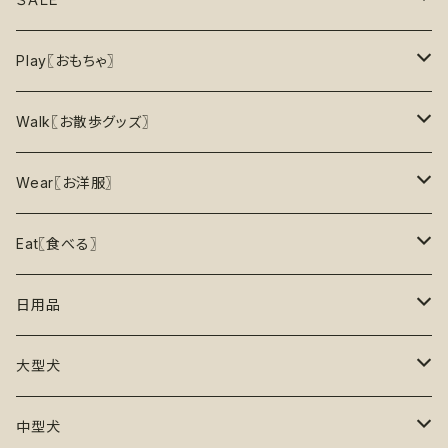
8月の新商品
おもちゃ
割引で探す
Play〖おもちゃ〗
5%OFF
パズル
おもちゃ
二度楽しめる！壊すと新しいおもちゃが出てくる！
Walk〖お散歩グッズ〗
10％OFF
トレーニング
お洋服
ノーズワーク【Nosework】
首輪
Wear〖お洋服〗
15%OFF
リックマット
リード・ハーネス・首輪
知育玩具【Enrichment】
ハーネス
レインコート
Eat〖食べる〗
20%OFF
初級【★☆☆☆☆】やさしい
香り付き
フードボウル
丈夫なおもちゃ
リード
ロンパース
フードボウル
日用品
25%OFF
初級＋【★★☆☆☆】ふつう
再入荷なし！
ぬいぐるみ
エチケット
T -シャツ
早食い防止
Toothbrushes【歯ブラシ】
大型犬
30%OFF
中級【★★★☆☆】チャレンジ
ボール
パーカー
おやつ入れ可能
Poop Pickup【うんち処理】
おもちゃ
中型犬