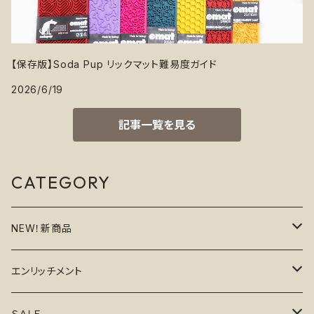
【保存版】Soda Pup リックマット難易度ガイド
2026/6/19
記事一覧を見る
CATEGORY
NEW！新商品
6月の新商品
エンリッチメント
7月の新商品
フードボウル
ＳＡＬＥ