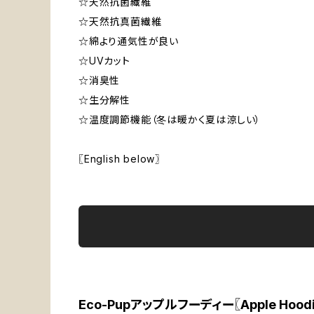
☆天然抗菌繊維
☆天然抗真菌繊維
☆綿より通気性が良い
☆UVカット
☆消臭性
☆生分解性
☆温度調節機能（冬は暖かく夏は涼しい）
〖English below〗
Eco-Pupアップルフーディー〖Apple Hoo