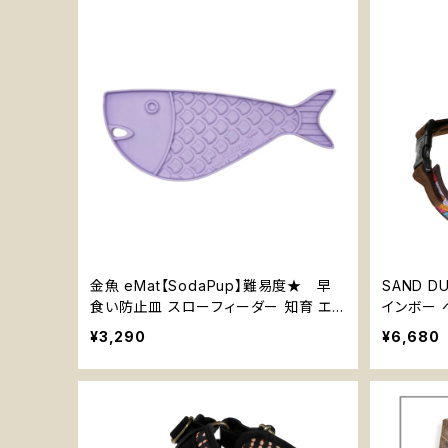
金魚 eMat【SodaPup】難易度★ 早
SAND 
食い防止皿 スローフィーダー 知育 エン
インボー ベ
リッチメント ストレス解消 猫 リックマッ
s
¥3,290
¥6,680
トソダパップ ゴールドフィッシュ Goldfi
sh