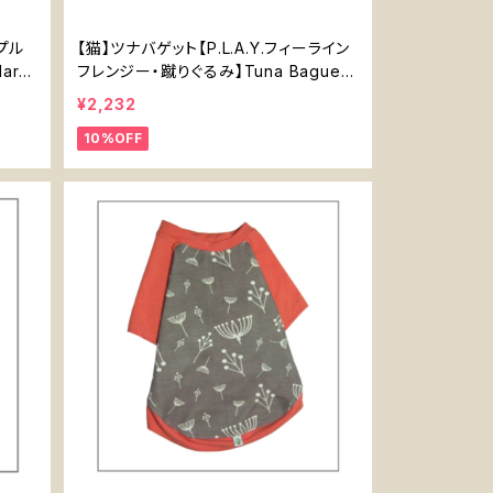
プル
【猫】ツナバゲット【P.L.A.Y.フィーライン
Harn
フレンジー・蹴りぐるみ】Tuna Baguett
e for Cats【P.L.A.Y Feline Frenzy ・K
¥2,232
icker Toy】
10%OFF