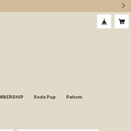
MBERSHIP
Soda Pup
Pehom