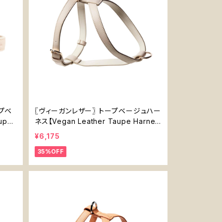
プベ
〖ヴィーガンレザー〗 トープベージュハー
upe
ネス【Vegan Leather Taupe Harnes
s】
¥6,175
35%OFF