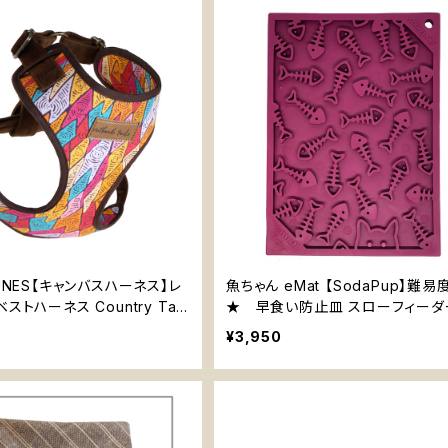
DUNES【キャンバスハーネス】レ
魚ちゃん eMat 【SodaPup】難
ストハーネス Country Tail
★ 早食い防止皿 スローフィーダ
育 エンリッチメント ストレス解消 猫
¥3,950
ダパップ フィッシィー Fishy