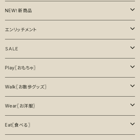
NEW！新商品
6月の新商品
エンリッチメント
7月の新商品
フードボウル
ＳＡＬＥ
8月の新商品
おもちゃ
割引で探す
Play〖おもちゃ〗
5%OFF
パズル
おもちゃ
二度楽しめる！壊すと新しいおもちゃが出てくる！
Walk〖お散歩グッズ〗
10％OFF
トレーニング
お洋服
ノーズワーク【Nosework】
首輪
Wear〖お洋服〗
15%OFF
リックマット
リード・ハーネス・首輪
知育玩具【Enrichment】
ハーネス
レインコート
Eat〖食べる〗
20%OFF