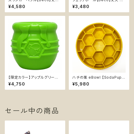
卵型 持ってこいボール ひも付き
ってこいボール 音なる 天然ゴム
¥4,580
¥3,480
天然ゴム イエロー オレンジ
イエロー オレンジ
【限定カラー】アップルグリーン
ハチの巣 eBowl 【SodaPup】
【SodaPup】丈夫 おやつ入れ可
早食い防止皿 スローフィーダー
¥4,750
¥5,980
能 知育玩具 ソダパップ Honey
知育 エンリッチメント フードボ
Pot
ウル ソダパップ ハニコーム Ho
neycomb
セール中の商品