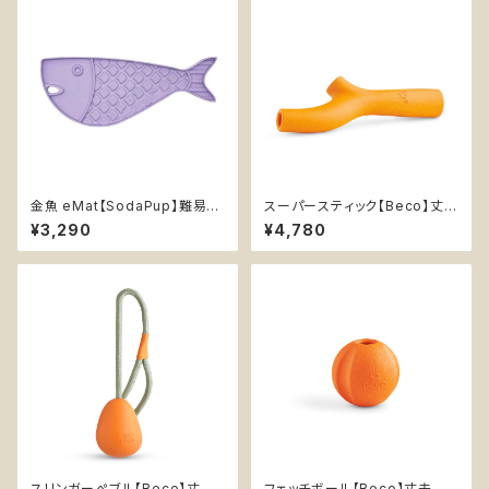
金魚 eMat【SodaPup】難易度
スーパースティック【Beco】丈夫
★ 早食い防止皿 スローフィー
持ってこい棒 天然ゴム エンリッ
¥3,290
¥4,780
ダー 知育 エンリッチメント スト
チメント イエロー オレンジ
レス解消 猫 リックマットソダパッ
プ ゴールドフィッシュ Goldfish
スリンガーぺブル【Beco】丈夫
フェッチボール【Beco】丈夫 持