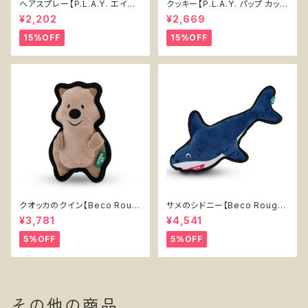
ヘアスプレー【P.L.A.Y. エイテ
クッキー【P.L.A.Y. パップ カップ
ィーズ クラシック】犬用おもちゃ
カフェ】犬用おもちゃ Cookies
¥2,202
¥2,669
Pawqua Net 【P.L.A.Y. 80s
n' Treats 【P.L.A.Y. Pup Cup
Classics Collection】
Cafe Collection】
15%OFF
15%OFF
クオッカのクイン【Beco Roug
サメのシドニー【Beco Rough
h & Tough Recycled Plasti
& Tough Recycled Plastic
¥3,781
¥4,541
c Quokka】
Shark】
5%OFF
5%OFF
その他の商品