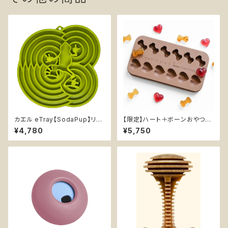
カエル eTray【SodaPup】リッ
【限定】ハート＋ボーンおやつ型
クマット 早食い防止皿 スローフ
【CRUDE CARNIVORE X EME
¥4,780
¥5,750
ィーダー 知育 エンリッチメント
RY PETS】ホネ ハート コラボ
ボウル ２色 ソダパップ
シリコン型 BPAフリー 犬おやつ