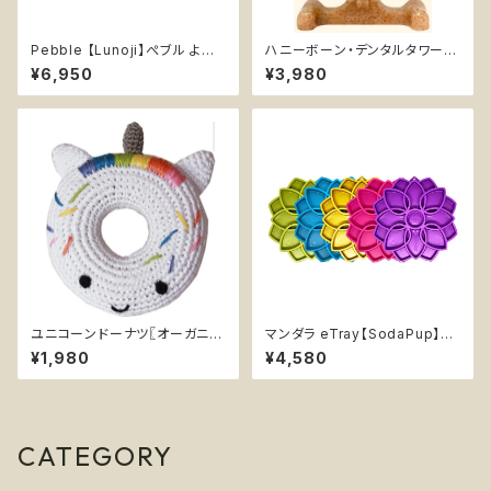
Pebble 【Lunoji】ぺブル より
ハニーボーン・デンタルタワーX
楽しい食事タイム 知育玩具 エ
L【SodaPup】デンタル 超耐久
¥6,950
¥3,980
ンリッチメント 早食い防止
性 丈夫 カミカミ おもちゃ チュ
ートイ 知育 エンリッチメ ソダパ
ップ Honey Bone
ユニコーンドーナツ〖オーガニッ
マンダラ eTray【SodaPup】リ
クコットンニットユニコーンリン
ックマット 早食い防止皿 スロー
¥1,980
¥4,580
グ〗小型犬用おもちゃ
フィーダー 知育 エンリッチメン
ト ボウル 5色 ソダパップ Mand
ala
CATEGORY