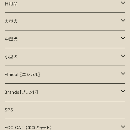
初級【★☆☆☆☆】やさしい
香り付き
フードボウル
丈夫なおもちゃ
リード
ロンパース
フードボウル
日用品
25%OFF
初級＋【★★☆☆☆】ふつう
再入荷なし！
ぬいぐるみ
エチケット
T -シャツ
早食い防止
Toothbrushes【歯ブラシ】
大型犬
30%OFF
中級【★★★☆☆】チャレンジ
ボール
パーカー
おやつ入れ可能
Poop Pickup【うんち処理】
おもちゃ
中型犬
35%OFF
中級＋【★★★★☆】難しい
噛むおもちゃ
タンクトップ
知育【エンリッチメント】
Brushes【ブラシ】
お洋服
おもちゃ
小型犬
40%OFF
上級【★★★★★】プロ
ロープトイ【紐】
セーター
リックマット
首輪
お洋服
おもちゃ
Ethical 〖エシカル〗
45%OFF
フリスビー
アクセサリー
おやつ型
ハーネス
首輪
お洋服
Sustainable〖サスティナブル〗
Brands【ブランド】
50%OFF
リボン
音鳴るおもちゃ
スリーブレス・ノースリーブ
ウォーターボウル
ハーネス
首輪
Organic〖オーガニック〗
Alqo Wasi
SPS
55%OFF
バンダナ
音鳴らないおもちゃ
リード穴付き
ハーネス
Vegan〖ヴィーガン〗
Animals in Charge
ECO CAT 【エコキャット】