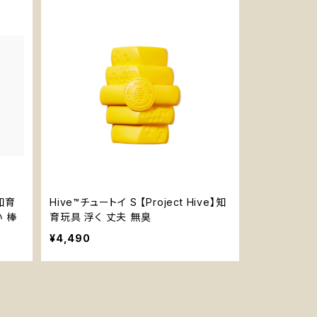
】知育
Hive™チュートイ S 【Project Hive】知
い 棒
育玩具 浮く 丈夫 無臭
¥4,490