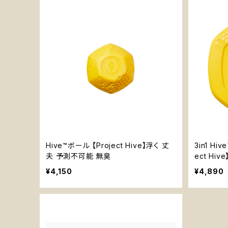
Hive™ボール 【Project Hive】浮く 丈
3in1 H
夫 予測不可能 無臭
ect Hi
ンリッチメ
¥4,150
¥4,890