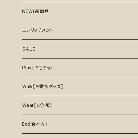
NEW！新商品
6月の新商品
エンリッチメント
7月の新商品
フードボウル
ＳＡＬＥ
8月の新商品
おもちゃ
割引で探す
Play〖おもちゃ〗
5%OFF
パズル
おもちゃ
二度楽しめる！壊すと新しいおもちゃが出てくる！
Walk〖お散歩グッズ〗
10％OFF
トレーニング
お洋服
ノーズワーク【Nosework】
首輪
Wear〖お洋服〗
15%OFF
リックマット
リード・ハーネス・首輪
知育玩具【Enrichment】
ハーネス
レインコート
Eat〖食べる〗
20%OFF