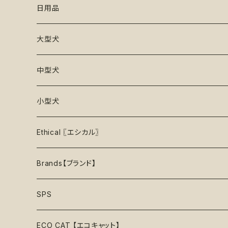
初級【★☆☆☆☆】やさしい
香り付き
フードボウル
丈夫なおもちゃ
リード
ロンパース
フードボウル
日用品
25%OFF
初級＋【★★☆☆☆】ふつう
再入荷なし！
ぬいぐるみ
エチケット
T -シャツ
早食い防止
Toothbrushes【歯ブラシ】
大型犬
30%OFF
中級【★★★☆☆】チャレンジ
ボール
パーカー
おやつ入れ可能
Poop Pickup【うんち処理】
おもちゃ
中型犬
35%OFF
中級＋【★★★★☆】難しい
噛むおもちゃ
タンクトップ
知育【エンリッチメント】
Brushes【ブラシ】
お洋服
おもちゃ
小型犬
40%OFF
上級【★★★★★】プロ
ロープトイ【紐】
セーター
リックマット
首輪
お洋服
おもちゃ
Ethical 〖エシカル〗
45%OFF
フリスビー
アクセサリー
おやつ型
ハーネス
首輪
お洋服
Sustainable〖サスティナブル〗
Brands【ブランド】
50%OFF
リボン
音鳴るおもちゃ
スリーブレス・ノースリーブ
ウォーターボウル
ハーネス
首輪
Organic〖オーガニック〗
Alqo Wasi
SPS
55%OFF
バンダナ
音鳴らないおもちゃ
リード穴付き
ハーネス
Vegan〖ヴィーガン〗
Animals in Charge
ECO CAT 【エコキャット】