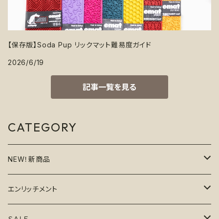
【保存版】Soda Pup リックマット難易度ガイド
2026/6/19
記事一覧を見る
CATEGORY
NEW！新商品
6月の新商品
エンリッチメント
7月の新商品
フードボウル
ＳＡＬＥ