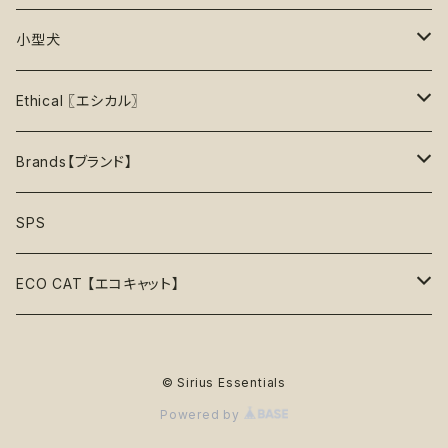
35%OFF
中級＋【★★★★☆】難しい
噛むおもちゃ
タンクトップ
知育【エンリッチメント】
Brushes【ブラシ】
お洋服
おもちゃ
小型犬
40%OFF
上級【★★★★★】プロ
ロープトイ【紐】
セーター
リックマット
首輪
お洋服
おもちゃ
Ethical 〖エシカル〗
45%OFF
フリスビー
アクセサリー
おやつ型
ハーネス
首輪
お洋服
Sustainable〖サスティナブル〗
Brands【ブランド】
50%OFF
リボン
音鳴るおもちゃ
スリーブレス・ノースリーブ
ウォーターボウル
ハーネス
首輪
Organic〖オーガニック〗
Alqo Wasi
SPS
55%OFF
バンダナ
音鳴らないおもちゃ
リード穴付き
ハーネス
Vegan〖ヴィーガン〗
Animals in Charge
ECO CAT 【エコキャット】
60%OFF
帽子
おやつ入れ可能
フード付き
Recycle〖リサイクル〗
BECO
ECO Toys【エコおもちゃ】
75%OFF
© Sirius Essentials
Natural Rubber Toys【天然ゴムおもちゃ】
綿なし
季節で探す
Plastic Free〖プラスチックフリー〗
Better Bone
ECO Clothes 【エコ服】
65%OFF
Powered by