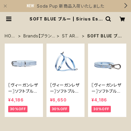
Soda Pup 新商品入荷いたしました
SOFT BLUE ブルー | Sirius Ess
entials
HOM
Brands【ブラン
ST ARG
SOFT BLUE ブル
E
ド】
O
ー
〖ヴィーガンレザ
〖ヴィーガンレザ
〖ヴィーガンレザ
ー〗ソフトブルー
ー〗ソフトブルー
ー〗ソフトブルー
首輪 【Vegan
ハーネス【Vega
リード【Vegan L
¥4,186
¥6,650
¥4,186
Leather】 Soft
n Leather Soft
eather Soft Bl
30%OFF
30%OFF
30%OFF
Blue Collar
Blue Harness】
ue Lead】