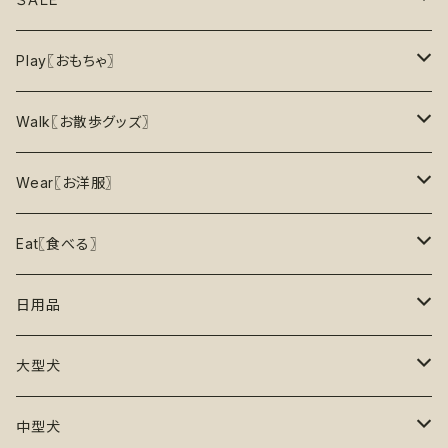
8月の新商品
おもちゃ
割引で探す
Play〖おもちゃ〗
5%OFF
パズル
おもちゃ
二度楽しめる！壊すと新しいおもちゃが出てくる！
Walk〖お散歩グッズ〗
10％OFF
トレーニング
お洋服
ノーズワーク【Nosework】
首輪
Wear〖お洋服〗
15%OFF
リックマット
リード・ハーネス・首輪
知育玩具【Enrichment】
ハーネス
レインコート
Eat〖食べる〗
20%OFF
初級【★☆☆☆☆】やさしい
香り付き
フードボウル
丈夫なおもちゃ
リード
ロンパース
フードボウル
日用品
25%OFF
初級＋【★★☆☆☆】ふつう
再入荷なし！
ぬいぐるみ
エチケット
T -シャツ
早食い防止
Toothbrushes【歯ブラシ】
大型犬
30%OFF
中級【★★★☆☆】チャレンジ
ボール
パーカー
おやつ入れ可能
Poop Pickup【うんち処理】
おもちゃ
中型犬