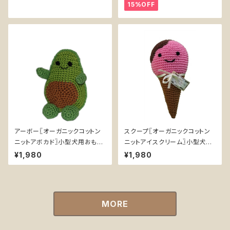
15%OFF
アーボー〖オーガニックコットン
スクープ〖オーガニックコットン
ニットアボカド〗小型犬用おもち
ニットアイスクリーム〗小型犬用
ゃ
おもちゃ
¥1,980
¥1,980
MORE