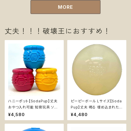
MORE
丈夫！！！破壊王におすすめ！
ハニーポット【SodaPup】丈夫
ピーピーボール Lサイズ【Soda
おやつ入れ可能 知育玩具 ソダ
Pup】丈夫 鳴る 埋め込まれた
パップ Honey Pot
スクィーカー カミカミ 浮く 持っ
¥4,580
¥4,480
てこい