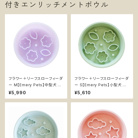
付きエンリッチメントボウル
フラワー＋リーフスローフィーダ
フラワー＋リーフスローフィーダ
ー M【Emery Pets】中型犬 大
ー S【Emery Pets】小型犬 花
型犬 花 葉っぱ 早食い防止 フー
葉っぱ 早食い防止 フードボウル
¥5,990
¥5,610
ドボウル 犬 エンリッチメント 知
犬 エンリッチメント 知育 シリコ
育 シリコン 紫 グリーン ピンク
ン 紫 ピーチ グリーン