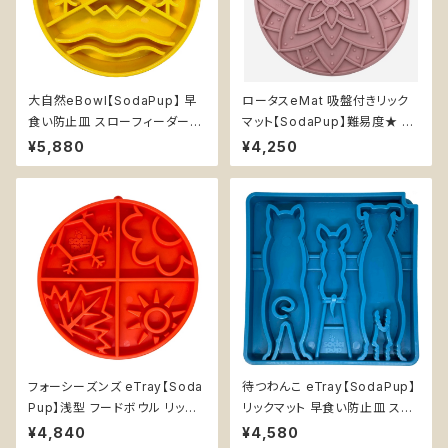
大自然eBowl【SodaPup】 早
ロータスeMat 吸盤付きリック
食い防止皿 スローフィーダー
マット【SodaPup】難易度★ 早
知育 エンリッチメント フードボ
食い防止皿 スローフィーダー
¥5,880
¥4,250
ウル ソダパップ グレートアウトド
知育 エンリッチメント ストレス
アズ Great Outdoors
解消 ソダパップ 蓮 Lotus
フォーシーズンズ eTray【Soda
待つわんこ eTray【SodaPup】
Pup】浅型 フードボウル リック
リックマット 早食い防止皿 スロ
マット 早食い防止皿 スローフィ
ーフィーダー 知育 エンリッチメ
¥4,840
¥4,580