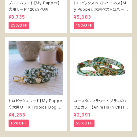
ブルームリード【My Pupper】
トロピックスベストハーネス【M
犬用リード 120㎝ 花柄
y Pupper】犬用ベスト型ハーネ
ス Tropics Dog Chest Harn
¥3,735
¥5,083
ess
25%OFF
15%OFF
トロピックスリード【My Puppe
コースタルフラワーとブラスのカ
r】犬用リード Tropics Dog Le
フェカラー【Animals in Charg
ash
e】犬 首輪 夏 花柄 ベルト式 お
¥4,233
¥2,691
しゃれ かわいい
15%OFF
55%OFF