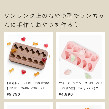
ワンランク上のおやつ型でワンちゃ
んに手作りおやつを作ろう
【限定】ハート＋ボーンおやつ型
ウォーターメロン＋ストローベリ
【CRUDE CARNIVORE X EME
ーおやつ型【Emery Pets】スイ
RY PETS】ホネ ハート コラボ
カ いちご シリコン型 BPAフリー
¥5,750
¥4,890
シリコン型 BPAフリー 犬おやつ
犬おやつ