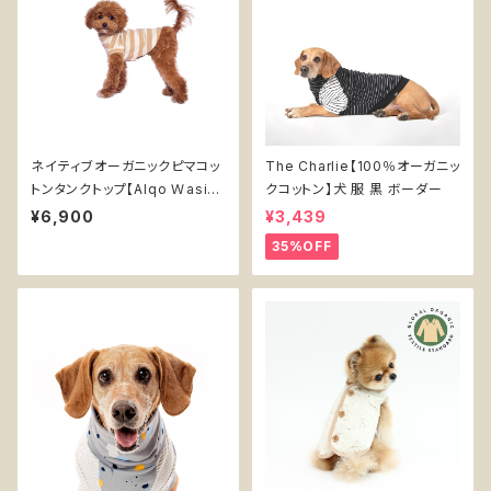
ネイティブオーガニックピマコッ
The Charlie【100％オーガニッ
トンタンクトップ【Alqo Ｗasi】
クコットン】犬 服 黒 ボーダー
犬服 ベージュ ブラウン ストライ
¥6,900
¥3,439
プ ボーダー GOTS認証100%
35%OFF
オーガニックコットン