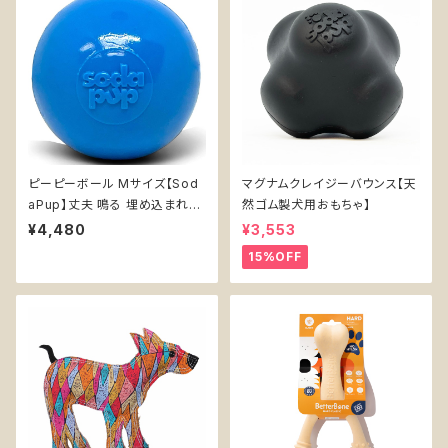
ピーピーボール Mサイズ【Sod
マグナムクレイジーバウンス【天
aPup】丈夫 鳴る 埋め込まれた
然ゴム製犬用おもちゃ】
スクィーカー カミカミ 浮く 持っ
¥4,480
¥3,553
てこい
15%OFF