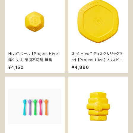
Hive™ボール 【Project Hive】
3in1 Hive™ ディスク＆リックマ
浮く 丈夫 予測不可能 無臭
ット【Project Hive】フリスビー
知育玩具 浮く エンリッチメント
¥4,150
¥4,890