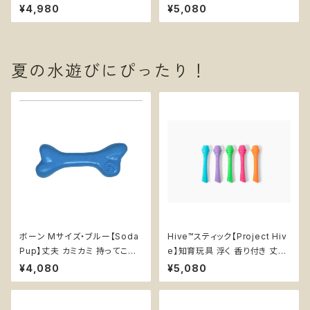
リックマット 早食い防止皿 スロ
ウル リックマット 早食い防止皿
¥4,980
¥5,080
ーフィーダー 知育 エンリッチメ
スローフィーダー 知育 エンリッ
ント Citrus Softie ソダパップ
チメント Sunflower Softie ソ
ダパップ
夏の水遊びにぴったり！
ボーン Mサイズ・ブルー【Soda
Hive™スティック【Project Hiv
Pup】丈夫 カミカミ 持ってこい
e】知育玩具 浮く 香り付き 丈夫
高耐久 水に浮く 大型犬用噛む
持ってこい 棒
¥4,080
¥5,080
おもちゃ ソダパップ PUP-X Ru
bber Bone