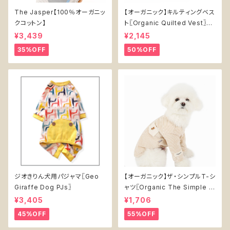
The Jasper【100％オーガニッ
【オーガニック】キルティングベス
クコットン】
ト〖Organic Quilted Vest〗恐
竜
¥3,439
¥2,145
35%OFF
50%OFF
ジオきりん犬用パジャマ〖Geo
【オーガニック】ザ・シンプルT-シ
Giraffe Dog PJs〗
ャツ〖Organic The Simple T
-shirt〗 ブラウン
¥3,405
¥1,706
45%OFF
55%OFF