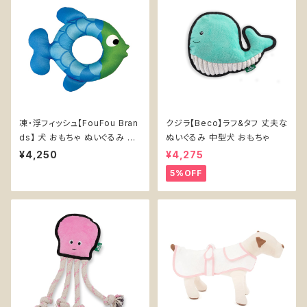
凍・浮フィッシュ【FouFou Bran
クジラ【Beco】ラフ&タフ 丈夫な
ds】 犬 おもちゃ ぬいぐるみ ひ
ぬいぐるみ 中型犬 おもちゃ
んやり 凍らせる 浮く 水遊び
¥4,250
¥4,275
5%OFF