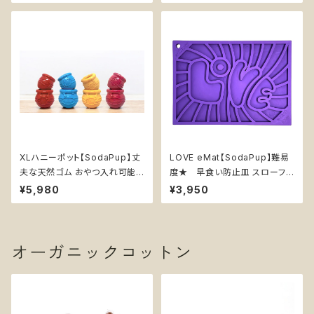
ーダー 知育 エンリッチメント F
ント ボウル ソダパップ Waiting
our Seasons 四季 ソダパップ
Dogs ウェーティングドッグズ
XLハニーポット【SodaPup】丈
LOVE eMat【SodaPup】難易
夫な天然ゴム おやつ入れ可能
度★ 早食い防止皿 スローフィ
知育玩具 ソダパップ Honey P
ーダー 知育 エンリッチメント ス
¥5,980
¥3,950
ot 大型犬
トレス解消 ソダパップ ラブ グル
ーヴィー Groovy Love
オーガニックコットン