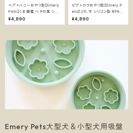
ベア＋ハニーおやつ型【Emery
ピグ＋カウおやつ型【Emery P
Pets】くま 蜂蜜 ハチの巣 シリ
ets】ぶた 牛 シリコン型 BPAフ
コン型 BPAフリー 犬おやつ
リー 犬おやつ
¥4,890
¥4,890
Emery Pets大型犬＆小型犬用吸盤