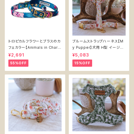
トロピカルフラワーとブラスのカ
ブルームストラップハーネス【M
フェカラー【Animals in Charg
y Pupper】犬用 H型 イージー
e】犬 首輪 夏 花柄 ベルト式 お
ウォーク 調整可能 花柄
¥2,691
¥5,083
しゃれ かわいい
55%OFF
15%OFF