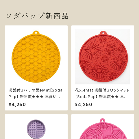
ソダパップ新商品
吸盤付きハチの巣eMat【Soda
花火eMat 吸盤付きリックマット
Pup】 難易度★★★ 早食い防
【SodaPup】 難易度★★ 早食
止皿 スローフィーダー 知育 エ
い防止皿 スローフィーダー 知
¥4,250
¥4,250
ンリッチメント ストレス解消 ソダ
育 エンリッチメント ストレス解
パップ Honeycomb
消 ソダパップ Fireworks