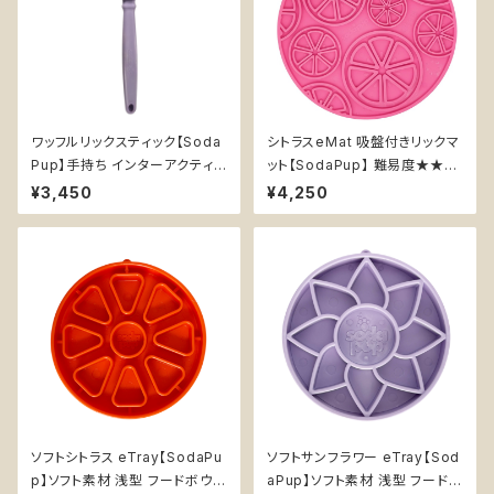
ワッフルリックスティック【Soda
シトラスeMat 吸盤付きリックマ
Pup】手持ち インターアクティブ
ット【SodaPup】 難易度★★
知育玩具 トレーニング ソダパッ
早食い防止皿 スローフィーダー
¥3,450
¥4,250
プ Soda Pup Waffle Lick St
知育 エンリッチメント ストレス
ick
解消 ソダパップ Citrus
ソフトシトラス eTray【SodaPu
ソフトサンフラワー eTray【Sod
p】ソフト素材 浅型 フードボウル
aPup】ソフト素材 浅型 フードボ