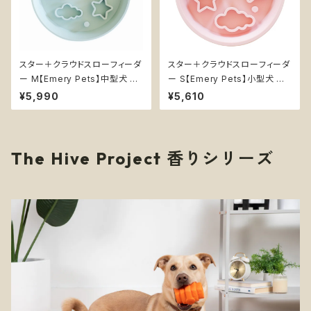
スター＋クラウドスローフィーダ
スター＋クラウドスローフィーダ
ー M【Emery Pets】中型犬 大
ー S【Emery Pets】小型犬 星
型犬 星 雲 早食い防止 フードボ
雲 早食い防止 フードボウル 犬
¥5,990
¥5,610
ウル 犬 エンリッチメント 知育
エンリッチメント 知育 シリコン
シリコン ピンク 青
ピンク 青
The Hive Project 香りシリーズ