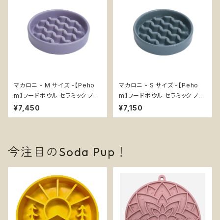
マカロニ - M サイズ -【Peho
マカロニ - S サイズ -【Peho
m】フードボウル セラミック ノン
m】フードボウル セラミック ノン
スリップ エンリッチメント 犬 知
スリップ エンリッチメント 犬 知
¥7,450
¥7,150
育 スローフィーダー 早食い防
育 スローフィーダー 早食い防
止 Macaroni Bowl
止 Macaroni Bowl
今注目のSoda Pup！