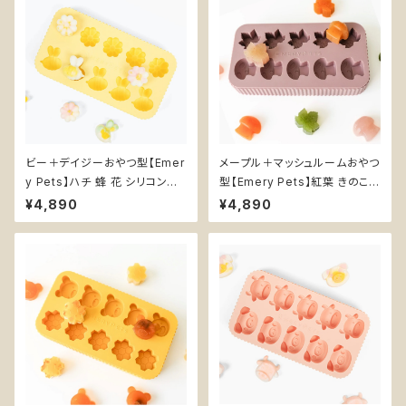
ビー＋デイジーおやつ型【Emer
メープル＋マッシュルームおやつ
y Pets】ハチ 蜂 花 シリコン型
型【Emery Pets】紅葉 きのこ
BPAフリー 犬おやつ
シリコン型 BPAフリー 犬おやつ
¥4,890
¥4,890