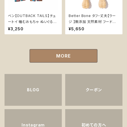
ベン【OUTBACK TAILS】チュ
Better Bone タフ・丈夫【ラー
ートイ 噛むおもちゃ ぬいぐるみ
ジ 】無添加 天然素材 フードグ
丈夫 布 天然素材
レード 安心 安全 チュートイ 優
¥3,250
¥5,650
しい 噛むおもちゃ 大型犬 丈夫
MORE
BLOG
クーポン
Instagram
初めての方へ