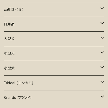
15%OFF
リックマット
リード・ハーネス・首輪
知育玩具【Enrichment】
ハーネス
レインコート
Eat〖食べる〗
20%OFF
初級【★☆☆☆☆】やさしい
香り付き
フードボウル
丈夫なおもちゃ
リード
ロンパース
フードボウル
日用品
25%OFF
初級＋【★★☆☆☆】ふつう
再入荷なし！
ぬいぐるみ
エチケット
T -シャツ
早食い防止
Toothbrushes【歯ブラシ】
大型犬
30%OFF
中級【★★★☆☆】チャレンジ
ボール
パーカー
おやつ入れ可能
Poop Pickup【うんち処理】
おもちゃ
中型犬
35%OFF
中級＋【★★★★☆】難しい
噛むおもちゃ
タンクトップ
知育【エンリッチメント】
Brushes【ブラシ】
お洋服
おもちゃ
小型犬
40%OFF
上級【★★★★★】プロ
ロープトイ【紐】
セーター
リックマット
首輪
お洋服
おもちゃ
Ethical 〖エシカル〗
45%OFF
フリスビー
アクセサリー
おやつ型
ハーネス
首輪
お洋服
Sustainable〖サスティナブル〗
Brands【ブランド】
50%OFF