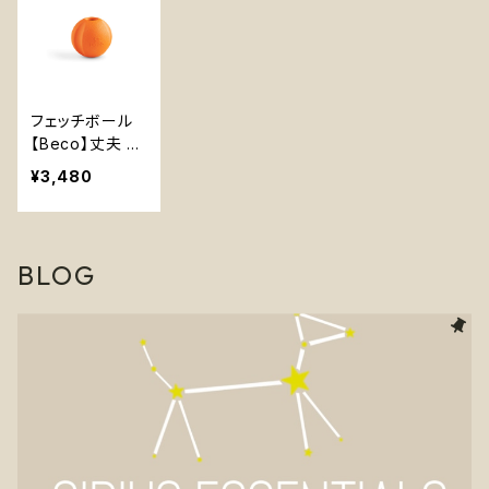
フェッチボール
【Beco】丈夫 持
ってこいボール
¥3,480
音なる 天然ゴム
イエロー オレン
ジ
BLOG