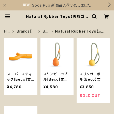
Soda Pup 新商品入荷いたしました
Natural Rubber Toys【天然ゴム
おもちゃ】 | Sirius Essentials
HO
Brands【ブ
BE
Natural Rubber Toys【天然
ME
ランド】
CO
ゴムおもちゃ】
スーパースティ
スリンガーぺブ
スリンガーボー
ック【Beco】丈
ル【Beco】丈夫
ル【Beco】丈夫
夫 持ってこい棒
卵型 持ってこい
持ってこいボー
¥4,780
¥4,580
¥3,850
天然ゴム エンリ
ボール ひも付き
ル ひも付き 天
ッチメント イエ
天然ゴム イエロ
然ゴム イエロー
SOLD OUT
ロー オレンジ
ー オレンジ
オレンジ