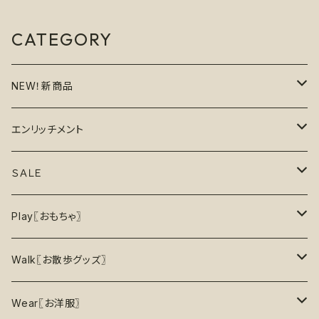
CATEGORY
NEW！新商品
6月の新商品
エンリッチメント
7月の新商品
フードボウル
ＳＡＬＥ
8月の新商品
おもちゃ
割引で探す
Play〖おもちゃ〗
5%OFF
パズル
おもちゃ
二度楽しめる！壊すと新しいおもちゃが出てくる！
Walk〖お散歩グッズ〗
10％OFF
トレーニング
お洋服
ノーズワーク【Nosework】
首輪
Wear〖お洋服〗