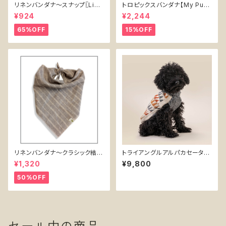
リネンバンダナ〜スナップ〖Line
トロピックスバンダナ【My Pup
n Bandana - Snap〗
per】犬用バンダナ Tropics D
¥924
¥2,244
og Bandana
65%OFF
15%OFF
リネンバンダナ〜クラシック結び
トライアングルアルパカセーター
〖Linen Bandana - Classic
【Alqo Ｗasi】犬服 ベージュ ブ
¥1,320
¥9,800
Tie〗
ラウン グレー ペルーアルパカセ
ーター
50%OFF
セール中の商品