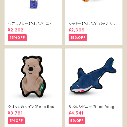
ヘアスプレー【P.L.A.Y. エイテ
クッキー【P.L.A.Y. パップ カップ
ィーズ クラシック】犬用おもちゃ
カフェ】犬用おもちゃ Cookies
¥2,202
¥2,669
Pawqua Net 【P.L.A.Y. 80s
n' Treats 【P.L.A.Y. Pup Cup
Classics Collection】
Cafe Collection】
15%OFF
15%OFF
クオッカのクイン【Beco Roug
サメのシドニー【Beco Rough
h & Tough Recycled Plasti
& Tough Recycled Plastic
¥3,781
¥4,541
c Quokka】
Shark】
5%OFF
5%OFF