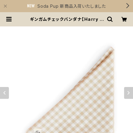
Soda Pup 新商品入荷いたしました
ギンガムチェックバンダナ【Harry B
arker】犬用おもちゃ Gingham Ba
ndana -Harry Barker- | Sirius
Essentials