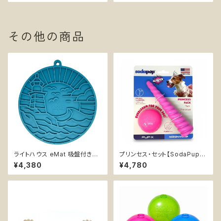
その他の商品
ライトハウス eMat 吸盤付きリ
プリンセス・セット【SodaPup】
ックマット【SodaPup】難易度★
浮く 持ってこい エンリッチメント
¥4,380
¥4,780
★ 早食い防止皿 スローフィー
おやつ入れ可 ソフト ラメ カミカ
ダー 知育 エンリッチメント スト
ミおもちゃ ナイロン チュートイ
レス解消 ソダパップ サン&シー
ピンク ピンクグリッターボール
Sun ｎ’ Sea
＋ ユニコーンホーン チュートイ