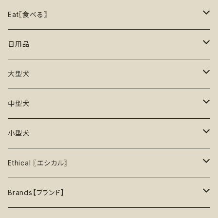
15%OFF
リックマット
リード・ハーネス・首輪
知育玩具【Enrichment】
ハーネス
レインコート
Eat〖食べる〗
20%OFF
初級【★☆☆☆☆】やさしい
香り付き
フードボウル
丈夫なおもちゃ
リード
ロンパース
フードボウル
日用品
25%OFF
初級＋【★★☆☆☆】ふつう
再入荷なし！
ぬいぐるみ
エチケット
T -シャツ
早食い防止
Toothbrushes【歯ブラシ】
大型犬
30%OFF
中級【★★★☆☆】チャレンジ
ボール
パーカー
おやつ入れ可能
Poop Pickup【うんち処理】
おもちゃ
中型犬
35%OFF
中級＋【★★★★☆】難しい
噛むおもちゃ
タンクトップ
知育【エンリッチメント】
Brushes【ブラシ】
お洋服
おもちゃ
小型犬
40%OFF
上級【★★★★★】プロ
ロープトイ【紐】
セーター
リックマット
首輪
お洋服
おもちゃ
Ethical 〖エシカル〗
45%OFF
フリスビー
アクセサリー
おやつ型
ハーネス
首輪
お洋服
Sustainable〖サスティナブル〗
Brands【ブランド】
50%OFF