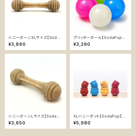
ハニーボーンXLサイズ【SodaP
グリッターボール【SodaPup】
up】デンタル 超耐久性 丈夫 カ
浮く 持ってこい エンリッチメント
¥3,890
¥3,290
ミカミ おもちゃ チュートイ ソダ
おやつ入れ可 ソフト ラメ
パップ Honey Bone
ハニーボーンLサイズ【SodaPu
XLハニーポット【SodaPup】丈
p】デンタル 超耐久性 丈夫 カミ
夫な天然ゴム おやつ入れ可能
¥3,650
¥5,980
カミ おもちゃ チュートイ ソダパ
知育玩具 ソダパップ Honey P
ップ Honey Bone
ot 大型犬