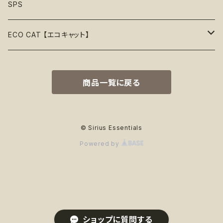
リボン
音鳴るおもちゃ
スリーブレス・ノースリーブ
ウォーターボウル
ハーネス
首輪
Organic〖オーガニック〗
Alqo Wasi
SPS
55%OFF
バンダナ
音鳴らないおもちゃ
リード穴付き
ハーネス
Vegan〖ヴィーガン〗
Animals in Charge
ECO CAT 【エコキャット】
60%OFF
帽子
おやつ入れ可能
フード付き
Recycle〖リサイクル〗
BECO
ECO Toys【エコおもちゃ】
75%OFF
商品一覧に戻る
Natural Rubber Toys【天然ゴムおもちゃ】
綿なし
季節で探す
Plastic Free〖プラスチックフリー〗
Better Bone
ECO Clothes 【エコ服】
65%OFF
Hemp Rope Toys【麻ロープおもちゃ】
春
ココナッツフィル
サスティナブル素材
Country Tails
ECO Walk 【エコ散歩】
80%OFF
© Sirius Essentials
Powered by
Plush Toys【ぬいぐるみ】
夏
オーガニックコットン
カサカサ素材
Eco-Pup
Food Bowls【フードボウル】
秋
竹
T-Shirts【T-シャツ】
隠しロープ
Emery Pets
冬
天然ゴム
PJｓ【パジャマ】
ペットボトル素材
FouFou Brands
ショップに質問する