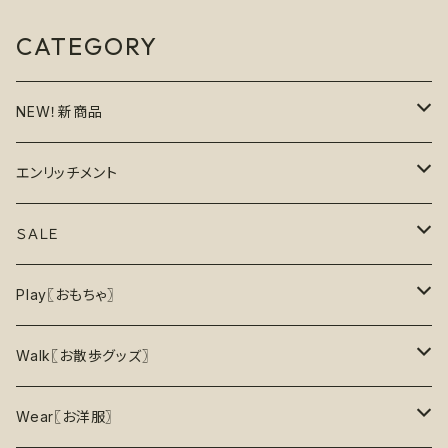
CATEGORY
NEW！新商品
6月の新商品
エンリッチメント
7月の新商品
フードボウル
ＳＡＬＥ
8月の新商品
おもちゃ
割引で探す
Play〖おもちゃ〗
5%OFF
パズル
おもちゃ
二度楽しめる！壊すと新しいおもちゃが出てくる！
Walk〖お散歩グッズ〗
10％OFF
トレーニング
お洋服
ノーズワーク【Nosework】
首輪
Wear〖お洋服〗