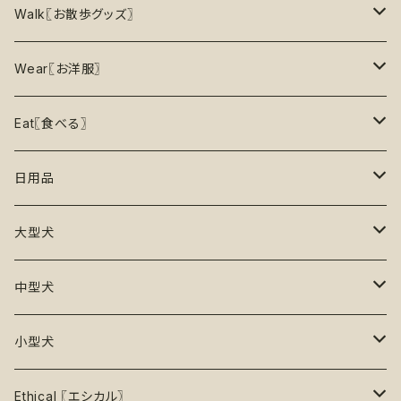
5%OFF
パズル
おもちゃ
二度楽しめる！壊すと新しいおもちゃが出てくる！
Walk〖お散歩グッズ〗
10％OFF
トレーニング
お洋服
ノーズワーク【Nosework】
首輪
Wear〖お洋服〗
15%OFF
リックマット
リード・ハーネス・首輪
知育玩具【Enrichment】
ハーネス
レインコート
Eat〖食べる〗
20%OFF
初級【★☆☆☆☆】やさしい
香り付き
フードボウル
丈夫なおもちゃ
リード
ロンパース
フードボウル
日用品
25%OFF
初級＋【★★☆☆☆】ふつう
再入荷なし！
ぬいぐるみ
エチケット
T -シャツ
早食い防止
Toothbrushes【歯ブラシ】
大型犬
30%OFF
中級【★★★☆☆】チャレンジ
ボール
パーカー
おやつ入れ可能
Poop Pickup【うんち処理】
おもちゃ
中型犬
35%OFF
中級＋【★★★★☆】難しい
噛むおもちゃ
タンクトップ
知育【エンリッチメント】
Brushes【ブラシ】
お洋服
おもちゃ
小型犬
40%OFF
上級【★★★★★】プロ
ロープトイ【紐】
セーター
リックマット
首輪
お洋服
おもちゃ
Ethical 〖エシカル〗