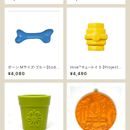
知育玩具 トレーニング ソダパッ
おやつ入れ可 ソフト ラメ カミカ
プ Soda Pup Waffle Lick St
ミおもちゃ ナイロン チュートイ
ick
ピンク ピンクグリッターボール
＋ ユニコーンホーン チュートイ
ボーン Mサイズ・ブルー【Soda
Hive™チュートイ S 【Project
Pup】丈夫 カミカミ 持ってこい
Hive】知育玩具 浮く 丈夫 無臭
¥4,080
¥4,490
高耐久 水に浮く 大型犬用噛む
おもちゃ ソダパップ PUP-X Ru
bber Bone