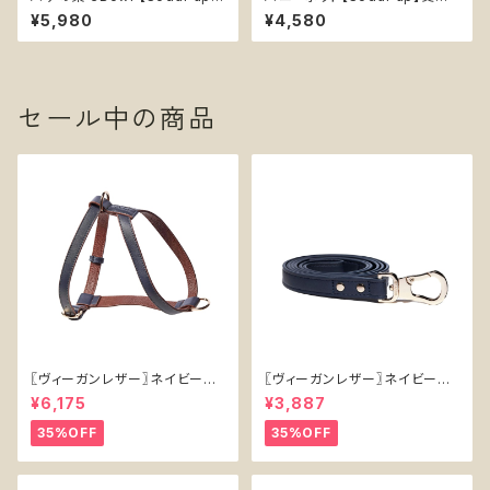
早食い防止皿 スローフィーダー
おやつ入れ可能 知育玩具 ソダ
¥5,980
¥4,580
知育 エンリッチメント フードボ
パップ Honey Pot
ウル ソダパップ ハニコーム Ho
neycomb
セール中の商品
〖ヴィーガンレザー〗ネイビーハ
〖ヴィーガンレザー〗ネイビーリ
ーネス【Vegan Leather Navy
ード【Vegan Leather Navy L
¥6,175
¥3,887
Harness】
ead】
35%OFF
35%OFF