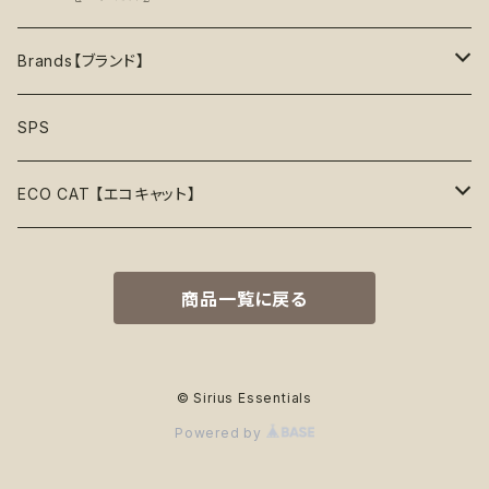
45%OFF
フリスビー
アクセサリー
おやつ型
ハーネス
首輪
お洋服
Sustainable〖サスティナブル〗
Brands【ブランド】
50%OFF
リボン
音鳴るおもちゃ
スリーブレス・ノースリーブ
ウォーターボウル
ハーネス
首輪
Organic〖オーガニック〗
Alqo Wasi
SPS
55%OFF
バンダナ
音鳴らないおもちゃ
リード穴付き
ハーネス
Vegan〖ヴィーガン〗
Animals in Charge
ECO CAT 【エコキャット】
60%OFF
帽子
おやつ入れ可能
フード付き
Recycle〖リサイクル〗
BECO
ECO Toys【エコおもちゃ】
75%OFF
商品一覧に戻る
Natural Rubber Toys【天然ゴムおもちゃ】
綿なし
季節で探す
Plastic Free〖プラスチックフリー〗
Better Bone
ECO Clothes 【エコ服】
65%OFF
Hemp Rope Toys【麻ロープおもちゃ】
春
ココナッツフィル
サスティナブル素材
Country Tails
ECO Walk 【エコ散歩】
80%OFF
© Sirius Essentials
Powered by
Plush Toys【ぬいぐるみ】
夏
オーガニックコットン
カサカサ素材
Eco-Pup