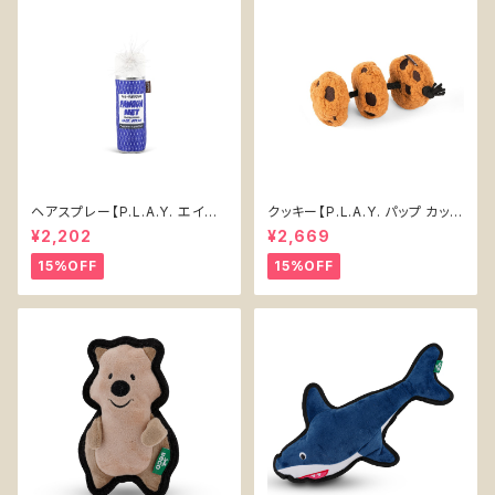
ヘアスプレー【P.L.A.Y. エイテ
クッキー【P.L.A.Y. パップ カップ
ィーズ クラシック】犬用おもちゃ
カフェ】犬用おもちゃ Cookies
¥2,202
¥2,669
Pawqua Net 【P.L.A.Y. 80s
n' Treats 【P.L.A.Y. Pup Cup
Classics Collection】
Cafe Collection】
15%OFF
15%OFF