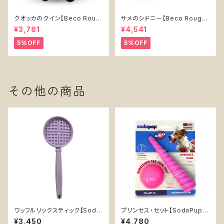
クオッカのクイン【Beco Roug
サメのシドニー【Beco Rough
h & Tough Recycled Plasti
& Tough Recycled Plastic
¥3,781
¥4,541
c Quokka】
Shark】
5%OFF
5%OFF
その他の商品
ワッフルリックスティック【Soda
プリンセス・セット【SodaPup】
Pup】手持ち インターアクティブ
浮く 持ってこい エンリッチメント
¥3,450
¥4,780