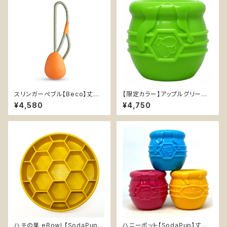
スリンガーぺブル【Beco】丈夫
【限定カラー】アップルグリーン
卵型 持ってこいボール ひも付き
【SodaPup】丈夫 おやつ入れ可
¥4,580
¥4,750
天然ゴム イエロー オレンジ
能 知育玩具 ソダパップ Honey
Pot
ハチの巣 eBowl 【SodaPup】
ハニーポット【SodaPup】丈夫