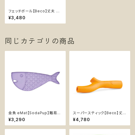
フェッチボール【Beco】丈夫 持
ってこいボール 音なる 天然ゴム
¥3,480
イエロー オレンジ
同じカテゴリの商品
金魚 eMat【SodaPup】難易度
スーパースティック【Beco】丈夫
★ 早食い防止皿 スローフィー
持ってこい棒 天然ゴム エンリッ
¥3,290
¥4,780
ダー 知育 エンリッチメント スト
チメント イエロー オレンジ
レス解消 猫 リックマットソダパッ
プ ゴールドフィッシュ Goldfish