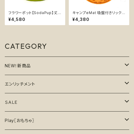
フラワーポット【SodaPup】丈夫
キャンプeMat 吸盤付きリックマ
おやつ入れ可能 知育玩具 Flow
ット【SodaPup】難易度★★★
¥4,580
¥4,380
er Pot
★ 早食い防止皿 スローフィー
ダー 知育 エンリッチメント スト
レス解消 ソダパップ Camp
CATEGORY
NEW！新商品
6月の新商品
エンリッチメント
7月の新商品
フードボウル
ＳＡＬＥ
8月の新商品
おもちゃ
割引で探す
Play〖おもちゃ〗