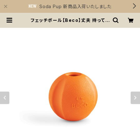
Soda Pup 新商品入荷いたしました
フェッチボール【Beco】丈夫 持ってこ
いボール 音なる 天然ゴム イエロー
オレンジ | Sirius Essentials