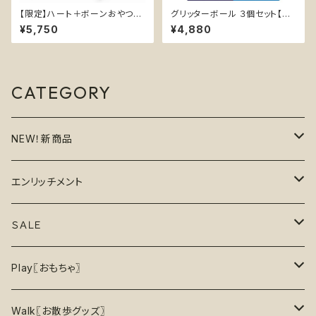
【限定】ハート＋ボーンおやつ型
グリッターボール ３個セット【So
【CRUDE CARNIVORE X EME
daPup】浮く 持ってこい エンリ
¥5,750
¥4,880
RY PETS】ホネ ハート コラボ
ッチメント おやつ入れ可 ソフト
シリコン型 BPAフリー 犬おやつ
ラメ
CATEGORY
NEW！新商品
6月の新商品
エンリッチメント
7月の新商品
フードボウル
ＳＡＬＥ
8月の新商品
おもちゃ
割引で探す
Play〖おもちゃ〗
5%OFF
パズル
おもちゃ
二度楽しめる！壊すと新しいおもちゃが出てくる！
Walk〖お散歩グッズ〗