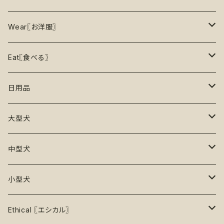
10％OFF
トレーニング
お洋服
ノーズワーク【Nosework】
首輪
Wear〖お洋服〗
15%OFF
リックマット
リード・ハーネス・首輪
知育玩具【Enrichment】
ハーネス
レインコート
Eat〖食べる〗
20%OFF
初級【★☆☆☆☆】やさしい
香り付き
フードボウル
丈夫なおもちゃ
リード
ロンパース
フードボウル
日用品
25%OFF
初級＋【★★☆☆☆】ふつう
再入荷なし！
ぬいぐるみ
エチケット
T -シャツ
早食い防止
Toothbrushes【歯ブラシ】
大型犬
30%OFF
中級【★★★☆☆】チャレンジ
ボール
パーカー
おやつ入れ可能
Poop Pickup【うんち処理】
おもちゃ
中型犬
35%OFF
中級＋【★★★★☆】難しい
噛むおもちゃ
タンクトップ
知育【エンリッチメント】
Brushes【ブラシ】
お洋服
おもちゃ
小型犬
40%OFF
上級【★★★★★】プロ
ロープトイ【紐】
セーター
リックマット
首輪
お洋服
おもちゃ
Ethical 〖エシカル〗
45%OFF