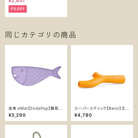
¥2,831
th Handle
5%OFF
同じカテゴリの商品
金魚 eMat【SodaPup】難易度
スーパースティック【Beco】丈夫
★ 早食い防止皿 スローフィー
持ってこい棒 天然ゴム エンリッ
¥3,290
¥4,780
ダー 知育 エンリッチメント スト
チメント イエロー オレンジ
レス解消 猫 リックマットソダパッ
プ ゴールドフィッシュ Goldfish