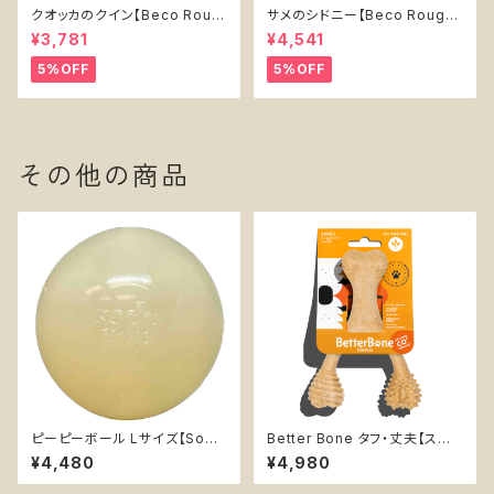
クオッカのクイン【Beco Roug
サメのシドニー【Beco Rough
h & Tough Recycled Plasti
& Tough Recycled Plastic
¥3,781
¥4,541
c Quokka】
Shark】
5%OFF
5%OFF
その他の商品
ピーピーボール Lサイズ【Soda
Better Bone タフ・丈夫【スモ
Pup】丈夫 鳴る 埋め込まれた
ール】無添加 天然素材 フードグ
¥4,480
¥4,980
スクィーカー カミカミ 浮く 持っ
レード 安心 安全 チュートイ 優
てこい
しい 噛むおもちゃ 中型犬