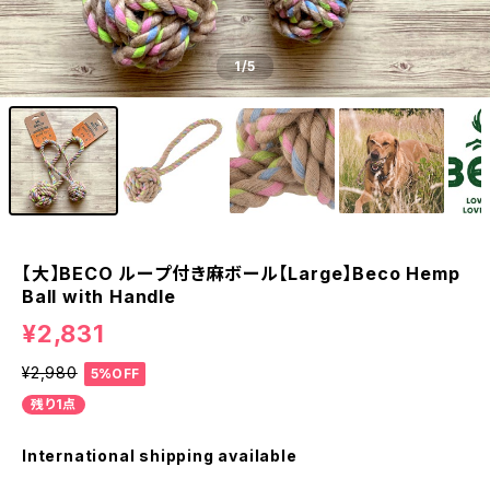
1
/5
【大】BECO ループ付き麻ボール【Large】Beco Hemp
Ball with Handle
¥2,831
¥2,980
5%OFF
残り1点
International shipping available