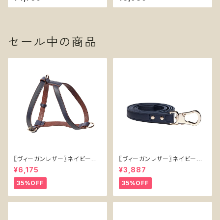
能 知育玩具 ソダパップ Honey
知育 エンリッチメント フードボ
Pot
ウル ソダパップ ハニコーム Ho
neycomb
セール中の商品
〖ヴィーガンレザー〗ネイビーハ
〖ヴィーガンレザー〗ネイビーリ
ーネス【Vegan Leather Navy
ード【Vegan Leather Navy L
¥6,175
¥3,887
Harness】
ead】
35%OFF
35%OFF