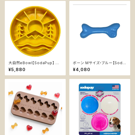
大自然eBowl【SodaPup】 早
ボーン Mサイズ・ブルー【Soda
食い防止皿 スローフィーダー
Pup】丈夫 カミカミ 持ってこい
¥5,880
¥4,080
知育 エンリッチメント フードボ
高耐久 水に浮く 大型犬用噛む
ウル ソダパップ グレートアウトド
おもちゃ ソダパップ PUP-X Ru
アズ Great Outdoors
bber Bone