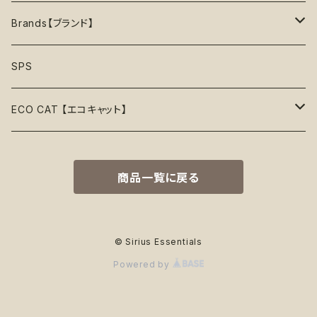
フリスビー
アクセサリー
おやつ型
ハーネス
首輪
お洋服
Sustainable〖サスティナブル〗
Brands【ブランド】
50%OFF
リボン
音鳴るおもちゃ
スリーブレス・ノースリーブ
ウォーターボウル
ハーネス
首輪
Organic〖オーガニック〗
Alqo Wasi
SPS
55%OFF
バンダナ
音鳴らないおもちゃ
リード穴付き
ハーネス
Vegan〖ヴィーガン〗
Animals in Charge
ECO CAT 【エコキャット】
60%OFF
帽子
おやつ入れ可能
フード付き
Recycle〖リサイクル〗
BECO
ECO Toys【エコおもちゃ】
75%OFF
商品一覧に戻る
Natural Rubber Toys【天然ゴムおもちゃ】
綿なし
季節で探す
Plastic Free〖プラスチックフリー〗
Better Bone
ECO Clothes 【エコ服】
65%OFF
Hemp Rope Toys【麻ロープおもちゃ】
春
ココナッツフィル
サスティナブル素材
Country Tails
ECO Walk 【エコ散歩】
80%OFF
© Sirius Essentials
Powered by
Plush Toys【ぬいぐるみ】
夏
オーガニックコットン
カサカサ素材
Eco-Pup
Food Bowls【フードボウル】
秋