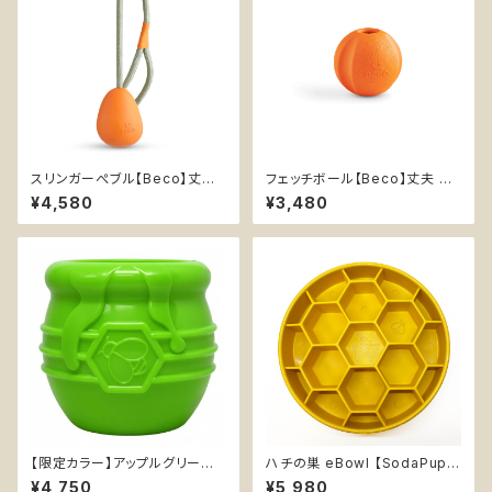
スリンガーぺブル【Beco】丈夫
フェッチボール【Beco】丈夫 持
卵型 持ってこいボール ひも付き
ってこいボール 音なる 天然ゴム
¥4,580
¥3,480
天然ゴム イエロー オレンジ
イエロー オレンジ
【限定カラー】アップルグリーン
ハチの巣 eBowl 【SodaPup】
【SodaPup】丈夫 おやつ入れ可
早食い防止皿 スローフィーダー
¥4,750
¥5,980