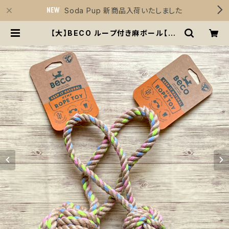
Soda Pup 新商品入荷いたしました
【大】BECO ループ付き麻ボール【La
rge】Beco Hemp Ball with Han
dle | Sirius Essentials