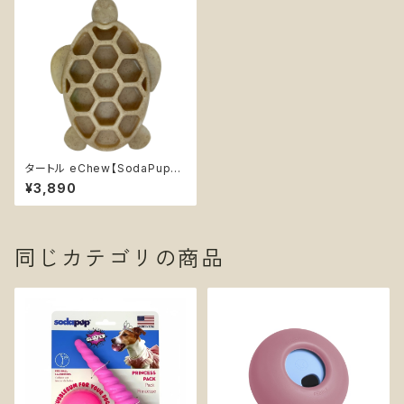
タートル eChew【SodaPup】
超耐久性 丈夫 カミカミ おもち
¥3,890
ゃ チュートイ 知育 エンリッチメ
ソダパップ Turtle
同じカテゴリの商品