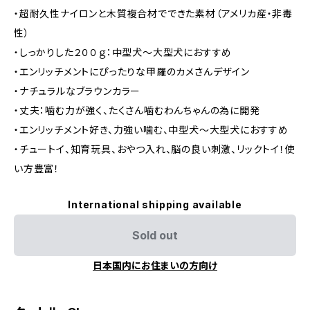
・超耐久性ナイロンと木質複合材でできた素材（アメリカ産・非毒
性）
・しっかりした２００ｇ：中型犬～大型犬におすすめ
・エンリッチメントにぴったりな甲羅のカメさんデザイン
・ナチュラルなブラウンカラー
・丈夫：噛む力が強く、たくさん噛むわんちゃんの為に開発
・エンリッチメント好き、力強い噛む、中型犬～大型犬におすすめ
・チュートイ、知育玩具、おやつ入れ、脳の良い刺激、リックトイ！使
い方豊富！
International shipping available
Sold out
日本国内にお住まいの方向け