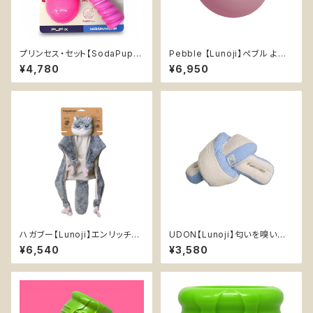
プリンセス・セット【SodaPup】
Pebble 【Lunoji】ぺブル より
浮く 持ってこい エンリッチメント
楽しい食事タイム 知育玩具 エ
¥4,780
¥6,950
おやつ入れ可 ソフト ラメ カミカ
ンリッチメント 早食い防止
ミおもちゃ ナイロン チュートイ
ピンク ピンクグリッターボール
＋ ユニコーンホーン チュートイ
ハガブー【Lunoji】エンリッチメ
UDON【Lunoji】匂いを嗅いで
ント ぬいぐるみ 犬 知育 おやつ
遊ぶ エンリッチメント ぬいぐる
¥6,540
¥3,580
入れ可能 ムササビ ノーズワーク
み 犬 知育 おやつ入れ可能 ノー
ズワーク うどん