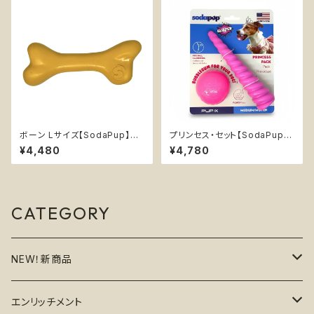
ボーン Lサイズ【SodaPup】丈
プリンセス・セット【SodaPup】
夫 カミカミ 持ってこい 高耐久
浮く 持ってこい エンリッチメント
¥4,480
¥4,780
水に浮く 大型犬用噛むおもちゃ
おやつ入れ可 ソフト ラメ カミカ
ソダパップ PUP-X Rubber Bo
ミおもちゃ ナイロン チュートイ
ne
ピンク ピンクグリッターボール
＋ ユニコーンホーン チュートイ
CATEGORY
NEW！新商品
6月の新商品
エンリッチメント