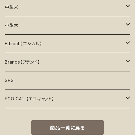
中級【★★★☆☆】チャレンジ
ボール
パーカー
おやつ入れ可能
Poop Pickup【うんち処理】
おもちゃ
中型犬
35%OFF
中級＋【★★★★☆】難しい
噛むおもちゃ
タンクトップ
知育【エンリッチメント】
Brushes【ブラシ】
お洋服
おもちゃ
小型犬
40%OFF
上級【★★★★★】プロ
ロープトイ【紐】
セーター
リックマット
首輪
お洋服
おもちゃ
Ethical 〖エシカル〗
45%OFF
フリスビー
アクセサリー
おやつ型
ハーネス
首輪
お洋服
Sustainable〖サスティナブル〗
Brands【ブランド】
50%OFF
リボン
音鳴るおもちゃ
スリーブレス・ノースリーブ
ウォーターボウル
ハーネス
首輪
Organic〖オーガニック〗
Alqo Wasi
SPS
55%OFF
バンダナ
音鳴らないおもちゃ
リード穴付き
ハーネス
Vegan〖ヴィーガン〗
Animals in Charge
ECO CAT 【エコキャット】
60%OFF
帽子
おやつ入れ可能
フード付き
Recycle〖リサイクル〗
BECO
ECO Toys【エコおもちゃ】
75%OFF
商品一覧に戻る
Natural Rubber Toys【天然ゴムおもちゃ】