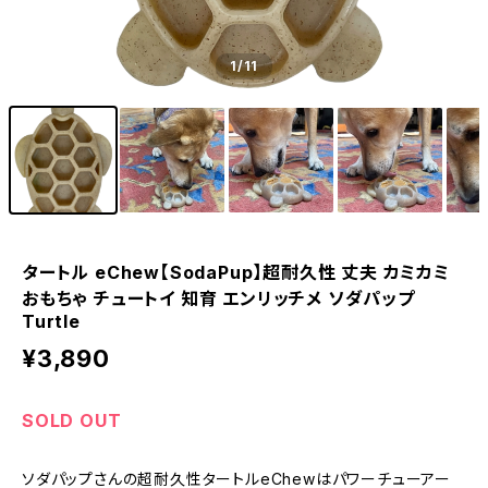
1
/11
タートル eChew【SodaPup】超耐久性 丈夫 カミカミ
おもちゃ チュートイ 知育 エンリッチメ ソダパップ
Turtle
¥3,890
SOLD OUT
ソダパップさんの超耐久性タートルeChewはパワーチューアー