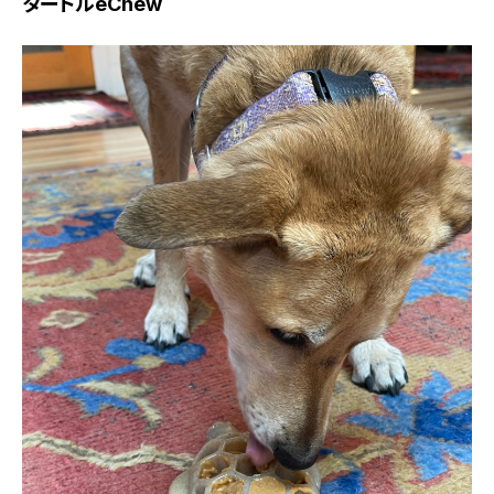
タートルeChew