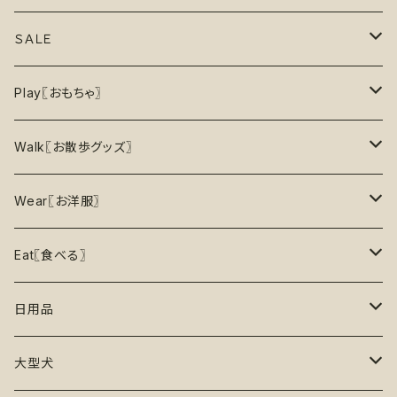
7月の新商品
フードボウル
ＳＡＬＥ
8月の新商品
おもちゃ
割引で探す
Play〖おもちゃ〗
5%OFF
パズル
おもちゃ
二度楽しめる！壊すと新しいおもちゃが出てくる！
Walk〖お散歩グッズ〗
10％OFF
トレーニング
お洋服
ノーズワーク【Nosework】
首輪
Wear〖お洋服〗
15%OFF
リックマット
リード・ハーネス・首輪
知育玩具【Enrichment】
ハーネス
レインコート
Eat〖食べる〗
20%OFF
初級【★☆☆☆☆】やさしい
香り付き
フードボウル
丈夫なおもちゃ
リード
ロンパース
フードボウル
日用品
25%OFF
初級＋【★★☆☆☆】ふつう
再入荷なし！
ぬいぐるみ
エチケット
T -シャツ
早食い防止
Toothbrushes【歯ブラシ】
大型犬
30%OFF