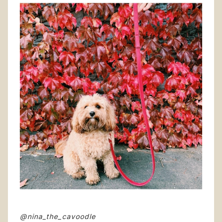
@nina_the_cavoodle