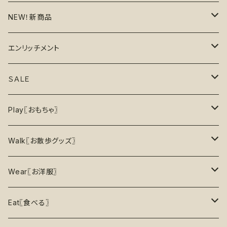
NEW！新商品
6月の新商品
エンリッチメント
7月の新商品
フードボウル
ＳＡＬＥ
8月の新商品
おもちゃ
割引で探す
Play〖おもちゃ〗
5%OFF
パズル
おもちゃ
二度楽しめる！壊すと新しいおもちゃが出てくる！
Walk〖お散歩グッズ〗
10％OFF
トレーニング
お洋服
ノーズワーク【Nosework】
首輪
Wear〖お洋服〗
15%OFF
リックマット
リード・ハーネス・首輪
知育玩具【Enrichment】
ハーネス
レインコート
Eat〖食べる〗
20%OFF