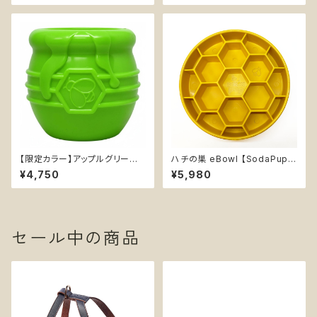
【限定カラー】アップルグリーン
ハチの巣 eBowl 【SodaPup】
【SodaPup】丈夫 おやつ入れ可
早食い防止皿 スローフィーダー
¥4,750
¥5,980
能 知育玩具 ソダパップ Honey
知育 エンリッチメント フードボ
Pot
ウル ソダパップ ハニコーム Ho
neycomb
セール中の商品