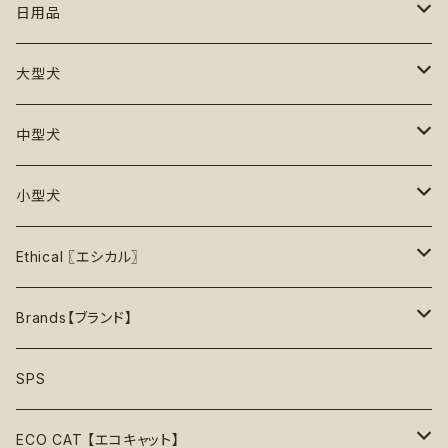
初級【★☆☆☆☆】やさしい
香り付き
フードボウル
丈夫なおもちゃ
リード
ロンパース
フードボウル
日用品
25%OFF
初級＋【★★☆☆☆】ふつう
再入荷なし！
ぬいぐるみ
エチケット
T -シャツ
早食い防止
Toothbrushes【歯ブラシ】
大型犬
30%OFF
中級【★★★☆☆】チャレンジ
ボール
パーカー
おやつ入れ可能
Poop Pickup【うんち処理】
おもちゃ
中型犬
35%OFF
中級＋【★★★★☆】難しい
噛むおもちゃ
タンクトップ
知育【エンリッチメント】
Brushes【ブラシ】
お洋服
おもちゃ
小型犬
40%OFF
上級【★★★★★】プロ
ロープトイ【紐】
セーター
リックマット
首輪
お洋服
おもちゃ
Ethical 〖エシカル〗
45%OFF
フリスビー
アクセサリー
おやつ型
ハーネス
首輪
お洋服
Sustainable〖サスティナブル〗
Brands【ブランド】
50%OFF
リボン
音鳴るおもちゃ
スリーブレス・ノースリーブ
ウォーターボウル
ハーネス
首輪
Organic〖オーガニック〗
Alqo Wasi
SPS
55%OFF
バンダナ
音鳴らないおもちゃ
リード穴付き
ハーネス
Vegan〖ヴィーガン〗
Animals in Charge
ECO CAT 【エコキャット】