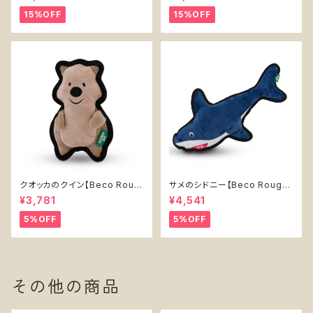
Pawqua Net 【P.L.A.Y. 80s
n' Treats 【P.L.A.Y. Pup Cup
Classics Collection】
Cafe Collection】
15%OFF
15%OFF
クオッカのクイン【Beco Roug
サメのシドニー【Beco Rough
h & Tough Recycled Plasti
& Tough Recycled Plastic
¥3,781
¥4,541
c Quokka】
Shark】
5%OFF
5%OFF
その他の商品