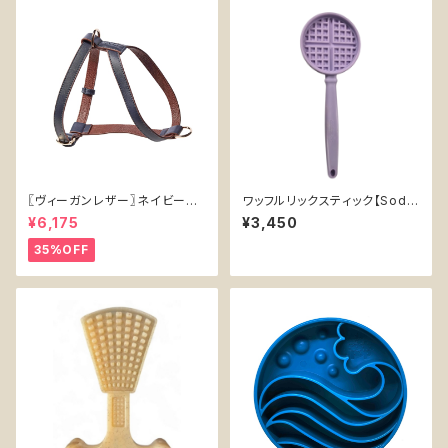
〖ヴィーガンレザー〗ネイビーハ
ワッフルリックスティック【Soda
ーネス【Vegan Leather Navy
Pup】手持ち インターアクティブ
¥6,175
¥3,450
Harness】
知育玩具 トレーニング ソダパッ
プ Soda Pup Waffle Lick St
35%OFF
ick