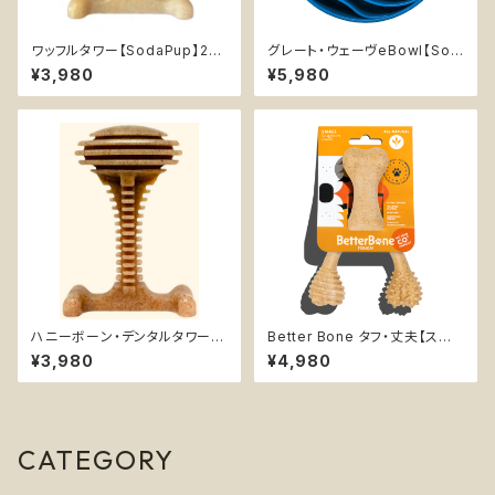
ワッフルタワー【SodaPup】2-i
グレート・ウェーヴeBowl【Sod
n-1 エンリッチメント デンタル
aPup】 早食い防止皿 スローフ
¥3,980
¥5,980
超耐久性 丈夫 カミカミ おもち
ィーダー 知育 エンリッチメント
ゃ チュートイ 知育 ソダパップ W
フードボウル ソダパップ Wave
affle Tower
ハニーボーン・デンタルタワーX
Better Bone タフ・丈夫【スモ
L【SodaPup】デンタル 超耐久
ール】無添加 天然素材 フードグ
¥3,980
¥4,980
性 丈夫 カミカミ おもちゃ チュ
レード 安心 安全 チュートイ 優
ートイ 知育 エンリッチメ ソダパ
しい 噛むおもちゃ 中型犬
ップ Honey Bone
CATEGORY