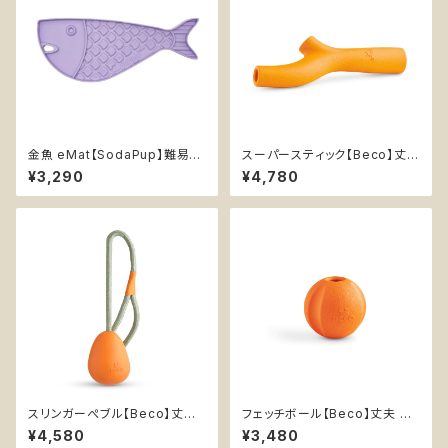
金魚 eMat【SodaPup】難易度
スーパースティック【Beco】丈夫
★ 早食い防止皿 スローフィー
持ってこい棒 天然ゴム エンリッ
¥3,290
¥4,780
ダー 知育 エンリッチメント スト
チメント イエロー オレンジ
レス解消 猫 リックマットソダパッ
プ ゴールドフィッシュ Goldfish
スリンガーぺブル【Beco】丈夫
フェッチボール【Beco】丈夫 持
卵型 持ってこいボール ひも付き
ってこいボール 音なる 天然ゴム
¥4,580
¥3,480
天然ゴム イエロー オレンジ
イエロー オレンジ