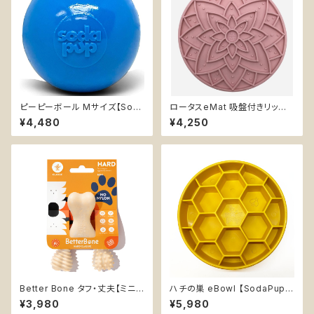
ピーピーボール Mサイズ【Sod
ロータスeMat 吸盤付きリック
aPup】丈夫 鳴る 埋め込まれた
マット【SodaPup】難易度★ 早
¥4,480
¥4,250
スクィーカー カミカミ 浮く 持っ
食い防止皿 スローフィーダー
てこい
知育 エンリッチメント ストレス
解消 ソダパップ 蓮 Lotus
Better Bone タフ・丈夫【ミニ】
ハチの巣 eBowl 【SodaPup】
無添加 天然素材 フードグレー
早食い防止皿 スローフィーダー
¥3,980
¥5,980
ド 安心 安全 チュートイ 優しい
知育 エンリッチメント フードボ