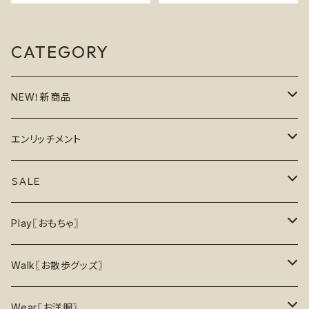
噛むおもちゃ 小型犬
ウル ソダパップ ハニコーム Ho
neycomb
CATEGORY
NEW！新商品
6月の新商品
エンリッチメント
7月の新商品
フードボウル
ＳＡＬＥ
8月の新商品
おもちゃ
割引で探す
Play〖おもちゃ〗
5%OFF
パズル
おもちゃ
二度楽しめる！壊すと新しいおもちゃが出てくる！
Walk〖お散歩グッズ〗
10％OFF
トレーニング
お洋服
ノーズワーク【Nosework】
首輪
Wear〖お洋服〗