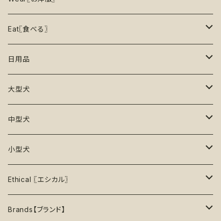
15%OFF
リックマット
リード・ハーネス・首輪
知育玩具【Enrichment】
ハーネス
レインコート
Eat〖食べる〗
20%OFF
初級【★☆☆☆☆】やさしい
香り付き
フードボウル
丈夫なおもちゃ
リード
ロンパース
フードボウル
日用品
25%OFF
初級＋【★★☆☆☆】ふつう
再入荷なし！
ぬいぐるみ
エチケット
T -シャツ
早食い防止
Toothbrushes【歯ブラシ】
大型犬
30%OFF
中級【★★★☆☆】チャレンジ
ボール
パーカー
おやつ入れ可能
Poop Pickup【うんち処理】
おもちゃ
中型犬
35%OFF
中級＋【★★★★☆】難しい
噛むおもちゃ
タンクトップ
知育【エンリッチメント】
Brushes【ブラシ】
お洋服
おもちゃ
小型犬
40%OFF
上級【★★★★★】プロ
ロープトイ【紐】
セーター
リックマット
首輪
お洋服
おもちゃ
Ethical 〖エシカル〗
45%OFF
フリスビー
アクセサリー
おやつ型
ハーネス
首輪
お洋服
Sustainable〖サスティナブル〗
Brands【ブランド】
50%OFF