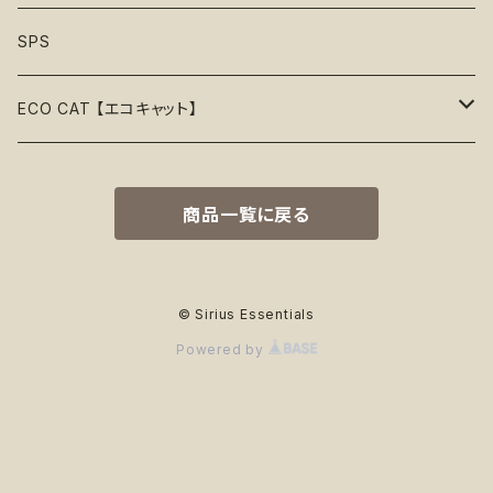
リボン
音鳴るおもちゃ
スリーブレス・ノースリーブ
ウォーターボウル
ハーネス
首輪
Organic〖オーガニック〗
Alqo Wasi
SPS
55%OFF
バンダナ
音鳴らないおもちゃ
リード穴付き
ハーネス
Vegan〖ヴィーガン〗
Animals in Charge
ECO CAT 【エコキャット】
60%OFF
帽子
おやつ入れ可能
フード付き
Recycle〖リサイクル〗
BECO
ECO Toys【エコおもちゃ】
75%OFF
商品一覧に戻る
Natural Rubber Toys【天然ゴムおもちゃ】
綿なし
季節で探す
Plastic Free〖プラスチックフリー〗
Better Bone
ECO Clothes 【エコ服】
65%OFF
Hemp Rope Toys【麻ロープおもちゃ】
春
ココナッツフィル
サスティナブル素材
Country Tails
ECO Walk 【エコ散歩】
80%OFF
© Sirius Essentials
Powered by
Plush Toys【ぬいぐるみ】
夏
オーガニックコットン
カサカサ素材
Eco-Pup
Food Bowls【フードボウル】
秋
竹
T-Shirts【T-シャツ】
隠しロープ
Emery Pets