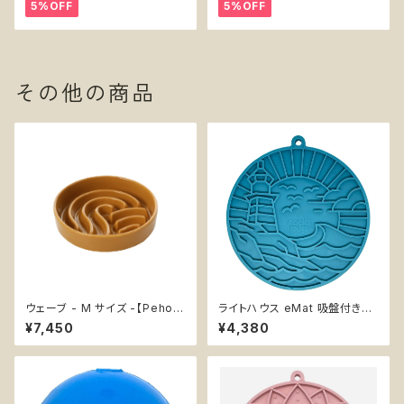
5%OFF
5%OFF
その他の商品
ウェーブ - M サイズ -【Peho
ライトハウス eMat 吸盤付きリ
m】フードボウル セラミック ノン
ックマット【SodaPup】難易度★
¥7,450
¥4,380
スリップ エンリッチメント 犬 知
★ 早食い防止皿 スローフィー
育 スローフィーダー 早食い防
ダー 知育 エンリッチメント スト
止 Wave Bowl
レス解消 ソダパップ サン&シー
Sun ｎ’ Sea