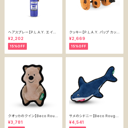
ヘアスプレー【P.L.A.Y. エイテ
クッキー【P.L.A.Y. パップ カップ
ィーズ クラシック】犬用おもちゃ
カフェ】犬用おもちゃ Cookies
¥2,202
¥2,669
Pawqua Net 【P.L.A.Y. 80s
n' Treats 【P.L.A.Y. Pup Cup
Classics Collection】
Cafe Collection】
15%OFF
15%OFF
クオッカのクイン【Beco Roug
サメのシドニー【Beco Rough
h & Tough Recycled Plasti
& Tough Recycled Plastic
¥3,781
¥4,541
c Quokka】
Shark】