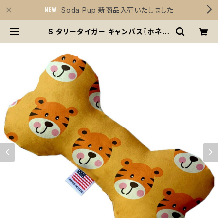
Soda Pup 新商品入荷いたしました
S タリータイガー キャンバス〖ホネ型
キャンバスおもちゃ〗Tally The Tig
er Bone Dog Toy | Sirius Esse
ntials