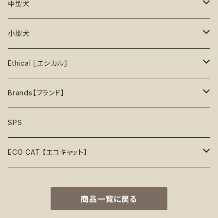
ボール
パーカー
おやつ入れ可能
Poop Pickup【うんち処理】
おもちゃ
中型犬
35%OFF
中級＋【★★★★☆】難しい
噛むおもちゃ
タンクトップ
知育【エンリッチメント】
Brushes【ブラシ】
お洋服
おもちゃ
小型犬
40%OFF
上級【★★★★★】プロ
ロープトイ【紐】
セーター
リックマット
首輪
お洋服
おもちゃ
Ethical 〖エシカル〗
45%OFF
フリスビー
アクセサリー
おやつ型
ハーネス
首輪
お洋服
Sustainable〖サスティナブル〗
Brands【ブランド】
50%OFF
リボン
音鳴るおもちゃ
スリーブレス・ノースリーブ
ウォーターボウル
ハーネス
首輪
Organic〖オーガニック〗
Alqo Wasi
SPS
55%OFF
バンダナ
音鳴らないおもちゃ
リード穴付き
ハーネス
Vegan〖ヴィーガン〗
Animals in Charge
ECO CAT 【エコキャット】
60%OFF
帽子
おやつ入れ可能
フード付き
Recycle〖リサイクル〗
BECO
ECO Toys【エコおもちゃ】
75%OFF
商品一覧に戻る
Natural Rubber Toys【天然ゴムおもちゃ】
綿なし
季節で探す
Plastic Free〖プラスチックフリー〗
Better Bone
ECO Clothes 【エコ服】
65%OFF