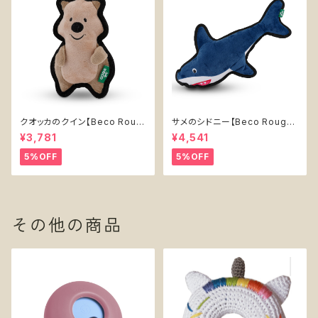
クオッカのクイン【Beco Roug
サメのシドニー【Beco Rough
h & Tough Recycled Plasti
& Tough Recycled Plastic
¥3,781
¥4,541
c Quokka】
Shark】
5%OFF
5%OFF
その他の商品