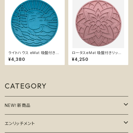
ライトハウス eMat 吸盤付きリ
ロータスeMat 吸盤付きリック
ックマット【SodaPup】難易度★
マット【SodaPup】難易度★ 早
¥4,380
¥4,250
★ 早食い防止皿 スローフィー
食い防止皿 スローフィーダー
ダー 知育 エンリッチメント スト
知育 エンリッチメント ストレス
レス解消 ソダパップ サン&シー
解消 ソダパップ 蓮 Lotus
Sun ｎ’ Sea
CATEGORY
NEW！新商品
6月の新商品
エンリッチメント