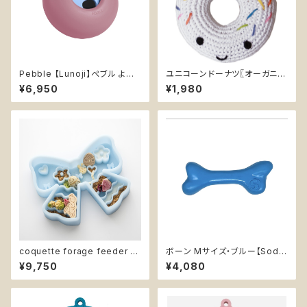
Pebble 【Lunoji】ぺブル より
ユニコーンドーナツ〖オーガニッ
楽しい食事タイム 知育玩具 エ
クコットンニットユニコーンリン
¥6,950
¥1,980
ンリッチメント 早食い防止
グ〗小型犬用おもちゃ
coquette forage feeder -
ボーン Mサイズ・ブルー【Soda
polar blue -【Fury The Stor
Pup】丈夫 カミカミ 持ってこい
¥9,750
¥4,080
e】リボン型 スローフィーダー
高耐久 水に浮く 大型犬用噛む
エンリッチメント 早食い防止ボ
おもちゃ ソダパップ PUP-X Ru
ウル コケット・フォレージフィー
bber Bone
ダー《ポーラーブルー》青