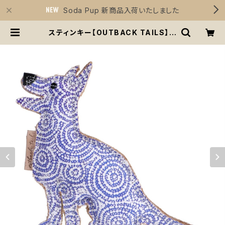
Soda Pup 新商品入荷いたしました
スティンキー【OUTBACK TAILS】チ
ュートイ 噛むおもちゃ ぬいぐるみ 丈
夫 布 天然素材 | Sirius Essential
s