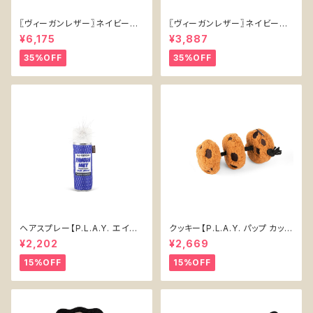
〖ヴィーガンレザー〗ネイビーハ
〖ヴィーガンレザー〗ネイビーリ
ーネス【Vegan Leather Navy
ード【Vegan Leather Navy L
¥6,175
¥3,887
Harness】
ead】
35%OFF
35%OFF
ヘアスプレー【P.L.A.Y. エイテ
クッキー【P.L.A.Y. パップ カップ
ィーズ クラシック】犬用おもちゃ
カフェ】犬用おもちゃ Cookies
¥2,202
¥2,669
Pawqua Net 【P.L.A.Y. 80s
n' Treats 【P.L.A.Y. Pup Cup
Classics Collection】
Cafe Collection】
15%OFF
15%OFF