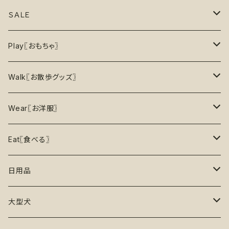
7月の新商品
フードボウル
ＳＡＬＥ
8月の新商品
おもちゃ
割引で探す
Play〖おもちゃ〗
5%OFF
パズル
おもちゃ
二度楽しめる！壊すと新しいおもちゃが出てくる！
Walk〖お散歩グッズ〗
10％OFF
トレーニング
お洋服
ノーズワーク【Nosework】
首輪
Wear〖お洋服〗
15%OFF
リックマット
リード・ハーネス・首輪
知育玩具【Enrichment】
ハーネス
レインコート
Eat〖食べる〗
20%OFF
初級【★☆☆☆☆】やさしい
香り付き
フードボウル
丈夫なおもちゃ
リード
ロンパース
フードボウル
日用品
25%OFF
初級＋【★★☆☆☆】ふつう
再入荷なし！
ぬいぐるみ
エチケット
T -シャツ
早食い防止
Toothbrushes【歯ブラシ】
大型犬
30%OFF
中級【★★★☆☆】チャレンジ