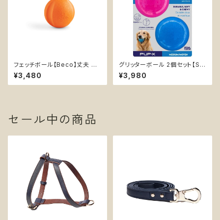
フェッチボール【Beco】丈夫 持
グリッターボール 2個セット【So
ってこいボール 音なる 天然ゴム
daPup】浮く 持ってこい エンリ
¥3,480
¥3,980
イエロー オレンジ
ッチメント おやつ入れ可 ソフト
ラメ
セール中の商品