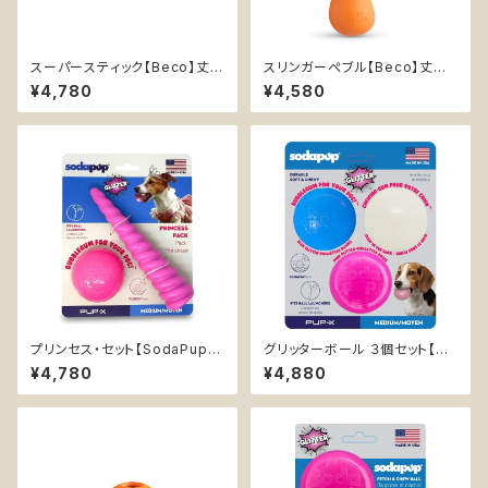
スーパースティック【Beco】丈夫
スリンガーぺブル【Beco】丈夫
持ってこい棒 天然ゴム エンリッ
卵型 持ってこいボール ひも付き
¥4,780
¥4,580
チメント イエロー オレンジ
天然ゴム イエロー オレンジ
プリンセス・セット【SodaPup】
グリッターボール ３個セット【So
浮く 持ってこい エンリッチメント
daPup】浮く 持ってこい エンリ
¥4,780
¥4,880
おやつ入れ可 ソフト ラメ カミカ
ッチメント おやつ入れ可 ソフト
ミおもちゃ ナイロン チュートイ
ラメ
ピンク ピンクグリッターボール
＋ ユニコーンホーン チュートイ