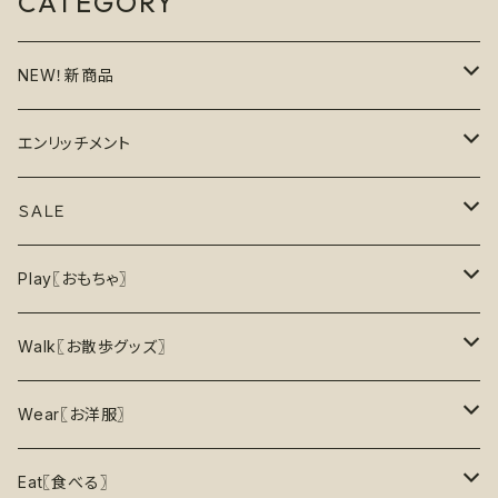
CATEGORY
NEW！新商品
6月の新商品
エンリッチメント
7月の新商品
フードボウル
ＳＡＬＥ
8月の新商品
おもちゃ
割引で探す
Play〖おもちゃ〗
5%OFF
パズル
おもちゃ
二度楽しめる！壊すと新しいおもちゃが出てくる！
Walk〖お散歩グッズ〗
10％OFF
トレーニング
お洋服
ノーズワーク【Nosework】
首輪
Wear〖お洋服〗
15%OFF
リックマット
リード・ハーネス・首輪
知育玩具【Enrichment】
ハーネス
レインコート
Eat〖食べる〗