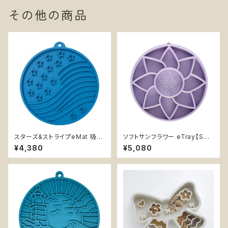
その他の商品
スターズ&ストライプeMat 吸盤
ソフトサンフラワー eTray【Sod
付きリックマット【SodaPup】 難
aPup】ソフト素材 浅型 フードボ
¥4,380
¥5,080
易度★ 早食い防止皿 スローフ
ウル リックマット 早食い防止皿
ィーダー 知育 エンリッチメント
スローフィーダー 知育 エンリッ
ストレス解消 ソダパップ Stars
チメント Sunflower Softie ソ
and Stripes
ダパップ