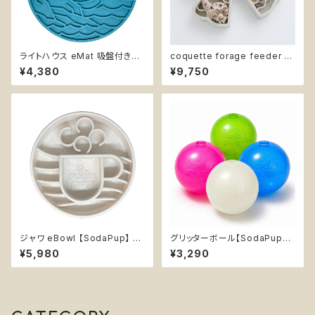
ライトハウス eMat 吸盤付きリ
coquette forage feeder -
ックマット【SodaPup】難易度★
confetti -【Fury The Store】
¥4,380
¥9,750
★ 早食い防止皿 スローフィー
リボン型 スローフィーダー エン
ダー 知育 エンリッチメント スト
リッチメント 早食い防止ボウル
レス解消 ソダパップ サン&シー
コケット・フォレージフィーダー
Sun ｎ’ Sea
《カラースプレー》
ジャワ eBowl 【SodaPup】 早
グリッターボール【SodaPup】
食い防止皿 スローフィーダー
浮く 持ってこい エンリッチメント
¥5,980
¥3,290
知育 エンリッチメント フードボ
おやつ入れ可 ソフト ラメ
ウル ソダパップ コーヒー Java