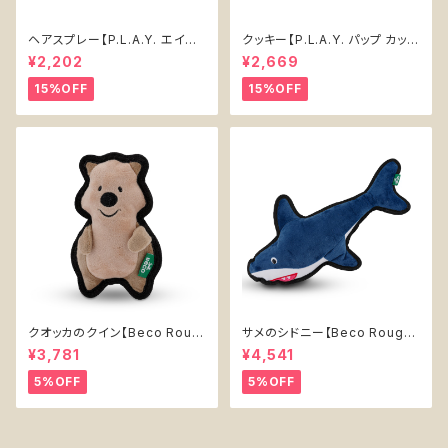
ヘアスプレー【P.L.A.Y. エイテ
クッキー【P.L.A.Y. パップ カップ
ィーズ クラシック】犬用おもちゃ
カフェ】犬用おもちゃ Cookies
¥2,202
¥2,669
Pawqua Net 【P.L.A.Y. 80s
n' Treats 【P.L.A.Y. Pup Cup
Classics Collection】
Cafe Collection】
15%OFF
15%OFF
クオッカのクイン【Beco Roug
サメのシドニー【Beco Rough
h & Tough Recycled Plasti
& Tough Recycled Plastic
¥3,781
¥4,541
c Quokka】
Shark】
5%OFF
5%OFF