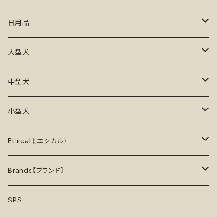
20%OFF
初級【★☆☆☆☆】やさしい
香り付き
フードボウル
丈夫なおもちゃ
リード
ロンパース
フードボウル
日用品
25%OFF
初級＋【★★☆☆☆】ふつう
再入荷なし！
ぬいぐるみ
エチケット
T -シャツ
早食い防止
Toothbrushes【歯ブラシ】
大型犬
30%OFF
中級【★★★☆☆】チャレンジ
ボール
パーカー
おやつ入れ可能
Poop Pickup【うんち処理】
おもちゃ
中型犬
35%OFF
中級＋【★★★★☆】難しい
噛むおもちゃ
タンクトップ
知育【エンリッチメント】
Brushes【ブラシ】
お洋服
おもちゃ
小型犬
40%OFF
上級【★★★★★】プロ
ロープトイ【紐】
セーター
リックマット
首輪
お洋服
おもちゃ
Ethical 〖エシカル〗
45%OFF
フリスビー
アクセサリー
おやつ型
ハーネス
首輪
お洋服
Sustainable〖サスティナブル〗
Brands【ブランド】
50%OFF
リボン
音鳴るおもちゃ
スリーブレス・ノースリーブ
ウォーターボウル
ハーネス
首輪
Organic〖オーガニック〗
Alqo Wasi
SPS
55%OFF