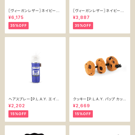
〖ヴィーガンレザー〗ネイビーハ
〖ヴィーガンレザー〗ネイビーリ
ーネス【Vegan Leather Navy
ード【Vegan Leather Navy L
¥6,175
¥3,887
Harness】
ead】
35%OFF
35%OFF
ヘアスプレー【P.L.A.Y. エイテ
クッキー【P.L.A.Y. パップ カップ
ィーズ クラシック】犬用おもちゃ
カフェ】犬用おもちゃ Cookies
¥2,202
¥2,669
Pawqua Net 【P.L.A.Y. 80s
n' Treats 【P.L.A.Y. Pup Cup
Classics Collection】
Cafe Collection】
15%OFF
15%OFF