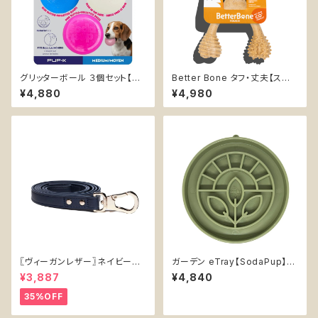
グリッターボール ３個セット【So
Better Bone タフ・丈夫【スモ
daPup】浮く 持ってこい エンリ
ール】無添加 天然素材 フードグ
¥4,880
¥4,980
ッチメント おやつ入れ可 ソフト
レード 安心 安全 チュートイ 優
ラメ
しい 噛むおもちゃ 中型犬
〖ヴィーガンレザー〗ネイビーリ
ガーデン eTray【SodaPup】浅
ード【Vegan Leather Navy L
型 フードボウル リックマット 早
¥3,887
¥4,840
ead】
食い防止皿 スローフィーダー
知育 エンリッチメント Garden
35%OFF
ソダパップ