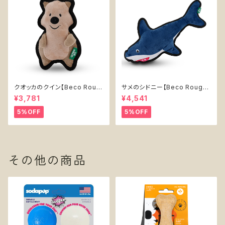
クオッカのクイン【Beco Roug
サメのシドニー【Beco Rough
h & Tough Recycled Plasti
& Tough Recycled Plastic
¥3,781
¥4,541
c Quokka】
Shark】
5%OFF
5%OFF
その他の商品