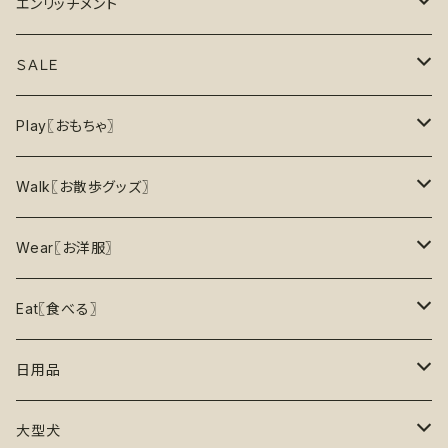
6月の新商品
エンリッチメント
7月の新商品
フードボウル
ＳＡＬＥ
8月の新商品
おもちゃ
割引で探す
Play〖おもちゃ〗
5%OFF
パズル
おもちゃ
二度楽しめる！壊すと新しいおもちゃが出てくる！
Walk〖お散歩グッズ〗
10％OFF
トレーニング
お洋服
ノーズワーク【Nosework】
首輪
Wear〖お洋服〗
15%OFF
リックマット
リード・ハーネス・首輪
知育玩具【Enrichment】
ハーネス
レインコート
Eat〖食べる〗
20%OFF
初級【★☆☆☆☆】やさしい
香り付き
フードボウル
丈夫なおもちゃ
リード
ロンパース
フードボウル
日用品
25%OFF
初級＋【★★☆☆☆】ふつう
再入荷なし！
ぬいぐるみ
エチケット
T -シャツ
早食い防止
Toothbrushes【歯ブラシ】
大型犬