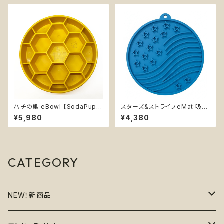
ハチの巣 eBowl 【SodaPup】
スターズ&ストライプeMat 吸盤
早食い防止皿 スローフィーダー
付きリックマット【SodaPup】 難
¥5,980
¥4,380
知育 エンリッチメント フードボ
易度★ 早食い防止皿 スローフ
ウル ソダパップ ハニコーム Ho
ィーダー 知育 エンリッチメント
neycomb
ストレス解消 ソダパップ Stars
and Stripes
CATEGORY
NEW！新商品