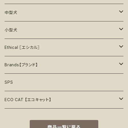
30%OFF
中級【★★★☆☆】チャレンジ
ボール
パーカー
おやつ入れ可能
Poop Pickup【うんち処理】
おもちゃ
中型犬
35%OFF
中級＋【★★★★☆】難しい
噛むおもちゃ
タンクトップ
知育【エンリッチメント】
Brushes【ブラシ】
お洋服
おもちゃ
小型犬
40%OFF
上級【★★★★★】プロ
ロープトイ【紐】
セーター
リックマット
首輪
お洋服
おもちゃ
Ethical 〖エシカル〗
45%OFF
フリスビー
アクセサリー
おやつ型
ハーネス
首輪
お洋服
Sustainable〖サスティナブル〗
Brands【ブランド】
50%OFF
リボン
音鳴るおもちゃ
スリーブレス・ノースリーブ
ウォーターボウル
ハーネス
首輪
Organic〖オーガニック〗
Alqo Wasi
SPS
55%OFF
バンダナ
音鳴らないおもちゃ
リード穴付き
ハーネス
Vegan〖ヴィーガン〗
Animals in Charge
ECO CAT 【エコキャット】
60%OFF
帽子
おやつ入れ可能
フード付き
Recycle〖リサイクル〗
BECO
ECO Toys【エコおもちゃ】
75%OFF
商品一覧に戻る