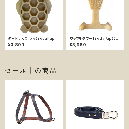
タートル eChew【SodaPup】
ワッフルタワー【SodaPup】2-i
超耐久性 丈夫 カミカミ おもち
n-1 エンリッチメント デンタル
¥3,890
¥3,980
ゃ チュートイ 知育 エンリッチメ
超耐久性 丈夫 カミカミ おもち
ソダパップ Turtle
ゃ チュートイ 知育 ソダパップ W
affle Tower
セール中の商品