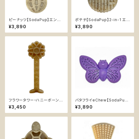
ピーナッツ【SodaPup】エンリッ
ポテチ【SodaPup】2-in-1 エン
チメント デンタル 超耐久性 丈
リッチメント デンタル 超耐久性
¥3,890
¥3,890
夫 カミカミ おもちゃ チュートイ
丈夫 カミカミ おもちゃ チュート
知育 ソダパップ Peanut
イ 知育 ソダパップ Potato Chi
p
フラワータワー・ハニーボーン
バタフライeChew【SodaPup】
【SodaPup】デンタル 超耐久性
丈夫 カミカミ おもちゃ チュート
¥3,450
¥3,890
丈夫 カミカミ おもちゃ チュート
イ 知育 エンリッチメ ソダパップ
イ 知育 エンリッチメ ソダパップ
Butterfly
Honey Bone