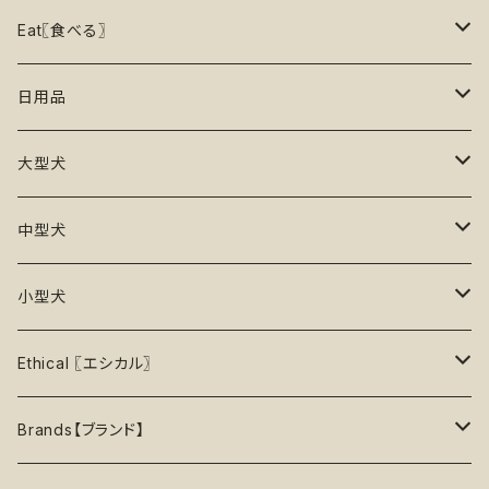
15%OFF
リックマット
リード・ハーネス・首輪
知育玩具【Enrichment】
ハーネス
レインコート
Eat〖食べる〗
20%OFF
初級【★☆☆☆☆】やさしい
香り付き
フードボウル
丈夫なおもちゃ
リード
ロンパース
フードボウル
日用品
25%OFF
初級＋【★★☆☆☆】ふつう
再入荷なし！
ぬいぐるみ
エチケット
T -シャツ
早食い防止
Toothbrushes【歯ブラシ】
大型犬
30%OFF
中級【★★★☆☆】チャレンジ
ボール
パーカー
おやつ入れ可能
Poop Pickup【うんち処理】
おもちゃ
中型犬
35%OFF
中級＋【★★★★☆】難しい
噛むおもちゃ
タンクトップ
知育【エンリッチメント】
Brushes【ブラシ】
お洋服
おもちゃ
小型犬
40%OFF
上級【★★★★★】プロ
ロープトイ【紐】
セーター
リックマット
首輪
お洋服
おもちゃ
Ethical 〖エシカル〗
45%OFF
フリスビー
アクセサリー
おやつ型
ハーネス
首輪
お洋服
Sustainable〖サスティナブル〗
Brands【ブランド】
50%OFF