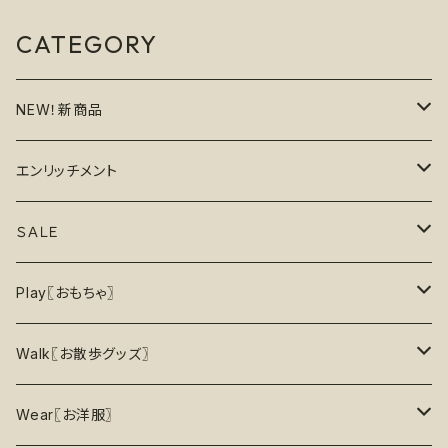
ーダー《いちごみるく》ストロー
ベリー ピンク
CATEGORY
NEW！新商品
6月の新商品
エンリッチメント
7月の新商品
フードボウル
ＳＡＬＥ
8月の新商品
おもちゃ
割引で探す
Play〖おもちゃ〗
5%OFF
パズル
おもちゃ
二度楽しめる！壊すと新しいおもちゃが出てくる！
Walk〖お散歩グッズ〗
10％OFF
トレーニング
お洋服
ノーズワーク【Nosework】
首輪
Wear〖お洋服〗