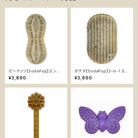
ピーナッツ【SodaPup】エンリッ
ポテチ【SodaPup】2-in-1 エン
チメント デンタル 超耐久性 丈
リッチメント デンタル 超耐久性
¥3,890
¥3,890
夫 カミカミ おもちゃ チュートイ
丈夫 カミカミ おもちゃ チュート
知育 ソダパップ Peanut
イ 知育 ソダパップ Potato Chi
p