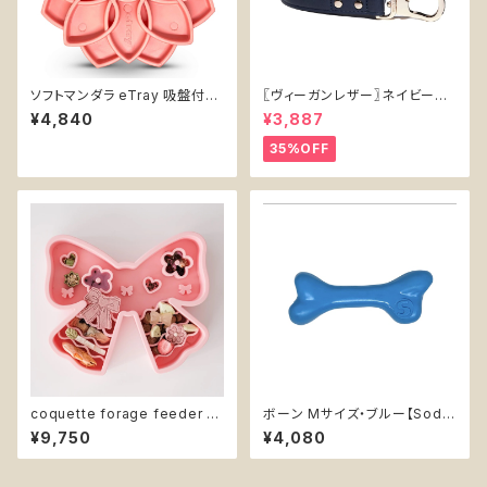
ソフトマンダラ eTray 吸盤付き
〖ヴィーガンレザー〗ネイビーリ
【SodaPup】パステル リックマ
ード【Vegan Leather Navy L
¥4,840
¥3,887
ット 早食い防止皿 スローフィー
ead】
ダー 知育 エンリッチメント ボウ
35%OFF
ル 3色 ソダパップ Mandala So
ftie
coquette forage feeder -
ボーン Mサイズ・ブルー【Soda
strawberry milk -【Fury The
Pup】丈夫 カミカミ 持ってこい
¥9,750
¥4,080
Store】リボン型 スローフィーダ
高耐久 水に浮く 大型犬用噛む
ー エンリッチメント 早食い防止
おもちゃ ソダパップ PUP-X Ru
ボウル コケット・フォレージフィ
bber Bone