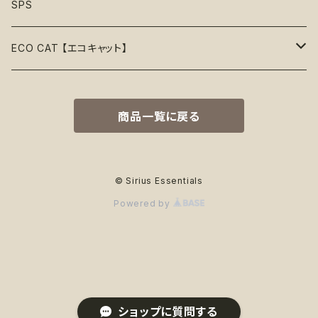
リボン
音鳴るおもちゃ
スリーブレス・ノースリーブ
ウォーターボウル
ハーネス
首輪
Organic〖オーガニック〗
Alqo Wasi
SPS
55%OFF
バンダナ
音鳴らないおもちゃ
リード穴付き
ハーネス
Vegan〖ヴィーガン〗
Animals in Charge
ECO CAT 【エコキャット】
60%OFF
帽子
おやつ入れ可能
フード付き
Recycle〖リサイクル〗
BECO
ECO Toys【エコおもちゃ】
75%OFF
商品一覧に戻る
Natural Rubber Toys【天然ゴムおもちゃ】
綿なし
季節で探す
Plastic Free〖プラスチックフリー〗
Better Bone
ECO Clothes 【エコ服】
65%OFF
Hemp Rope Toys【麻ロープおもちゃ】
春
ココナッツフィル
サスティナブル素材
Country Tails
ECO Walk 【エコ散歩】
80%OFF
© Sirius Essentials
Powered by
Plush Toys【ぬいぐるみ】
夏
オーガニックコットン
カサカサ素材
Eco-Pup
Food Bowls【フードボウル】
秋
竹
T-Shirts【T-シャツ】
隠しロープ
Emery Pets
冬
天然ゴム
PJｓ【パジャマ】
ペットボトル素材
FouFou Brands
ショップに質問する