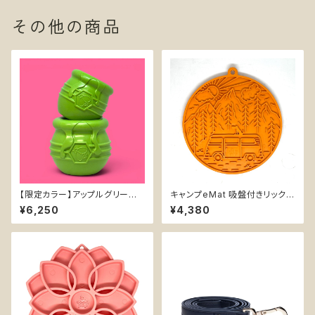
その他の商品
【限定カラー】アップルグリーンX
キャンプeMat 吸盤付きリックマ
Lハニーポット【SodaPup】丈夫
ット【SodaPup】難易度★★★
¥6,250
¥4,380
な天然ゴム おやつ入れ可能 知
★ 早食い防止皿 スローフィー
育玩具 ソダパップ Honey Pot
ダー 知育 エンリッチメント スト
大型犬
レス解消 ソダパップ Camp