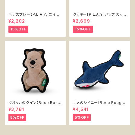
ヘアスプレー【P.L.A.Y. エイテ
クッキー【P.L.A.Y. パップ カップ
ィーズ クラシック】犬用おもちゃ
カフェ】犬用おもちゃ Cookies
¥2,202
¥2,669
Pawqua Net 【P.L.A.Y. 80s
n' Treats 【P.L.A.Y. Pup Cup
Classics Collection】
Cafe Collection】
15%OFF
15%OFF
クオッカのクイン【Beco Roug
サメのシドニー【Beco Rough
h & Tough Recycled Plasti
& Tough Recycled Plastic
¥3,781
¥4,541
c Quokka】
Shark】
5%OFF
5%OFF