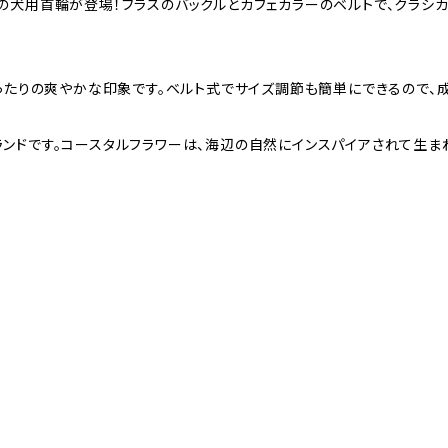
しゃれな花柄の犬用首輪が登場！ブラスのバックルとカフェカラーのベルトで、
ったりの爽やかな印象です。ベルト式でサイズ調節も簡単にできるので、成
に向けたブランドです。コースタルフラワーは、海辺の自然にインスパイアされて