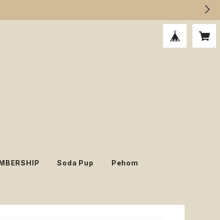
MBERSHIP
Soda Pup
Pehom