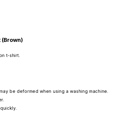
t (Brown)
n t-shirt.
 may be deformed when using a washing machine.
r.
quickly.