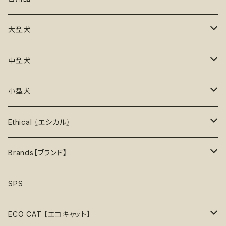
25%OFF
初級＋【★★☆☆☆】ふつう
再入荷なし！
ぬいぐるみ
エチケット
T -シャツ
早食い防止
Toothbrushes【歯ブラシ】
大型犬
30%OFF
中級【★★★☆☆】チャレンジ
ボール
パーカー
おやつ入れ可能
Poop Pickup【うんち処理】
おもちゃ
中型犬
35%OFF
中級＋【★★★★☆】難しい
噛むおもちゃ
タンクトップ
知育【エンリッチメント】
Brushes【ブラシ】
お洋服
おもちゃ
小型犬
40%OFF
上級【★★★★★】プロ
ロープトイ【紐】
セーター
リックマット
首輪
お洋服
おもちゃ
Ethical 〖エシカル〗
45%OFF
フリスビー
アクセサリー
おやつ型
ハーネス
首輪
お洋服
Sustainable〖サスティナブル〗
Brands【ブランド】
50%OFF
リボン
音鳴るおもちゃ
スリーブレス・ノースリーブ
ウォーターボウル
ハーネス
首輪
Organic〖オーガニック〗
Alqo Wasi
SPS
55%OFF
バンダナ
音鳴らないおもちゃ
リード穴付き
ハーネス
Vegan〖ヴィーガン〗
Animals in Charge
ECO CAT 【エコキャット】
60%OFF