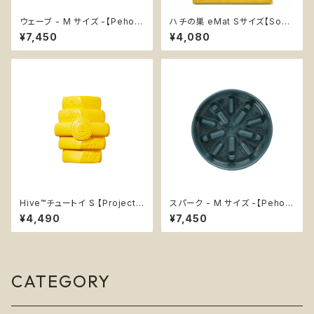
ウェーブ - M サイズ -【Peho
ハチの巣 eMat Sサイズ【Soda
m】フードボウル セラミック ノン
Pup】難易度★★★ 早食い防
¥7,450
¥4,080
スリップ エンリッチメント 犬 知
止皿 スローフィーダー 知育 エ
育 スローフィーダー 早食い防
ンリッチメント ストレス解消 ソダ
止 Wave Bowl
パップ ハニーコーム Honey H
oneycomb
Hive™チュートイ S 【Project
スパーク - M サイズ -【Peho
Hive】知育玩具 浮く 丈夫 無臭
m】フードボウル セラミック ノン
¥4,490
¥7,450
スリップ エンリッチメント 犬 知
育 スローフィーダー 早食い防
止 Spark Bowl
CATEGORY