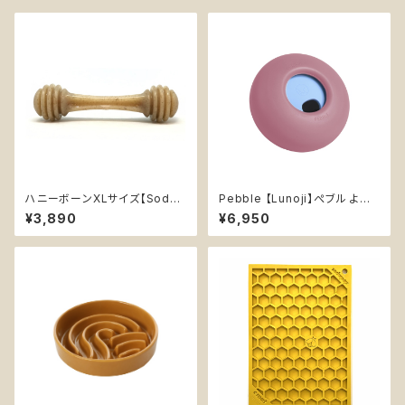
ハニーボーンXLサイズ【SodaP
Pebble 【Lunoji】ぺブル より
up】デンタル 超耐久性 丈夫 カ
楽しい食事タイム 知育玩具 エ
¥3,890
¥6,950
ミカミ おもちゃ チュートイ ソダ
ンリッチメント 早食い防止
パップ Honey Bone