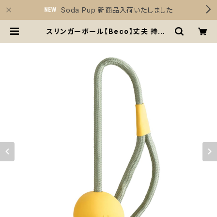
Soda Pup 新商品入荷いたしました
スリンガーボール【Beco】丈夫 持って
こいボール ひも付き 天然ゴム イエロ
ー オレンジ | Sirius Essentials