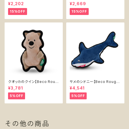
ィーズ クラシック】犬用おもちゃ
カフェ】犬用おもちゃ Cookies
¥2,202
¥2,669
Pawqua Net 【P.L.A.Y. 80s
n' Treats 【P.L.A.Y. Pup Cup
Classics Collection】
Cafe Collection】
15%OFF
15%OFF
クオッカのクイン【Beco Roug
サメのシドニー【Beco Rough
h & Tough Recycled Plasti
& Tough Recycled Plastic
¥3,781
¥4,541
c Quokka】
Shark】
5%OFF
5%OFF
その他の商品