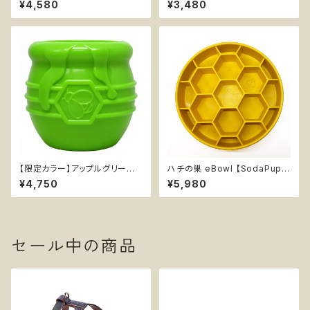
¥4,580
¥3,480
天然ゴム イエロー オレンジ
イエロー オレンジ
【限定カラー】アップルグリーン
ハチの巣 eBowl 【SodaPup】
【SodaPup】丈夫 おやつ入れ可
早食い防止皿 スローフィーダー
¥4,750
¥5,980
能 知育玩具 ソダパップ Honey
知育 エンリッチメント フードボ
Pot
ウル ソダパップ ハニコーム Ho
neycomb
セール中の商品