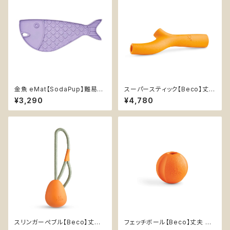
金魚 eMat【SodaPup】難易度
スーパースティック【Beco】丈夫
★ 早食い防止皿 スローフィー
持ってこい棒 天然ゴム エンリッ
¥3,290
¥4,780
ダー 知育 エンリッチメント スト
チメント イエロー オレンジ
レス解消 猫 リックマットソダパッ
プ ゴールドフィッシュ Goldfish
スリンガーぺブル【Beco】丈夫
フェッチボール【Beco】丈夫 持
卵型 持ってこいボール ひも付き
ってこいボール 音なる 天然ゴム