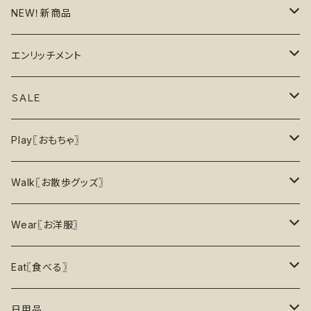
NEW！新商品
6月の新商品
エンリッチメント
7月の新商品
フードボウル
ＳＡＬＥ
8月の新商品
おもちゃ
割引で探す
Play〖おもちゃ〗
5%OFF
パズル
おもちゃ
二度楽しめる！壊すと新しいおもちゃが出てくる！
Walk〖お散歩グッズ〗
10％OFF
トレーニング
お洋服
ノーズワーク【Nosework】
首輪
Wear〖お洋服〗
15%OFF
リックマット
リード・ハーネス・首輪
知育玩具【Enrichment】
ハーネス
レインコート
Eat〖食べる〗
20%OFF
初級【★☆☆☆☆】やさしい
香り付き
フードボウル
丈夫なおもちゃ
リード
ロンパース
フードボウル
日用品