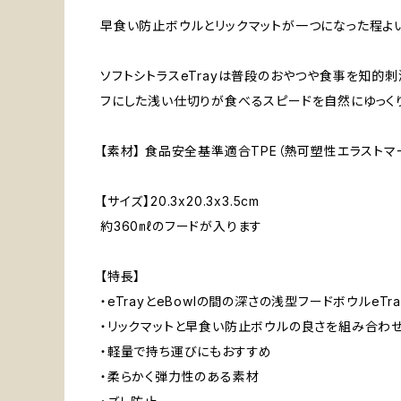
早食い防止ボウルとリックマットが一つになった程よ
ソフトシトラスeTrayは普段のおやつや食事を知的
フにした浅い仕切りが食べるスピードを自然にゆっく
【素材】 食品安全基準適合TPE（熱可塑性エラストマ
【サイズ】20.3x20.3x3.5cm
約360㎖のフードが入ります
【特長】
・eTrayとeBowlの間の深さの浅型フードボウルeT
・リックマットと早食い防止ボウルの良さを組み合わせ
・軽量で持ち運びにもおすすめ
・柔らかく弾力性のある素材