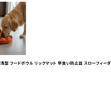
材 浅型 フードボウル リックマット 早食い防止皿 スローフィーダー 知