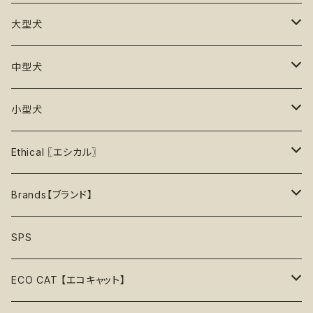
25%OFF
初級＋【★★☆☆☆】ふつう
再入荷なし！
ぬいぐるみ
エチケット
T -シャツ
早食い防止
Toothbrushes【歯ブラシ】
大型犬
30%OFF
中級【★★★☆☆】チャレンジ
ボール
パーカー
おやつ入れ可能
Poop Pickup【うんち処理】
おもちゃ
中型犬
35%OFF
中級＋【★★★★☆】難しい
噛むおもちゃ
タンクトップ
知育【エンリッチメント】
Brushes【ブラシ】
お洋服
おもちゃ
小型犬
40%OFF
上級【★★★★★】プロ
ロープトイ【紐】
セーター
リックマット
首輪
お洋服
おもちゃ
Ethical 〖エシカル〗
45%OFF
フリスビー
アクセサリー
おやつ型
ハーネス
首輪
お洋服
Sustainable〖サスティナブル〗
Brands【ブランド】
50%OFF
リボン
音鳴るおもちゃ
スリーブレス・ノースリーブ
ウォーターボウル
ハーネス
首輪
Organic〖オーガニック〗
Alqo Wasi
SPS
55%OFF
バンダナ
音鳴らないおもちゃ
リード穴付き
ハーネス
Vegan〖ヴィーガン〗
Animals in Charge
ECO CAT 【エコキャット】
60%OFF