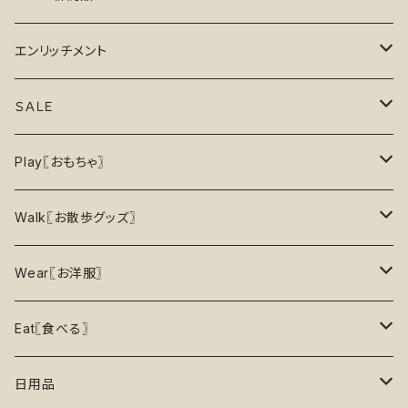
6月の新商品
エンリッチメント
7月の新商品
フードボウル
ＳＡＬＥ
8月の新商品
おもちゃ
割引で探す
Play〖おもちゃ〗
5%OFF
パズル
おもちゃ
二度楽しめる！壊すと新しいおもちゃが出てくる！
Walk〖お散歩グッズ〗
10％OFF
トレーニング
お洋服
ノーズワーク【Nosework】
首輪
Wear〖お洋服〗
15%OFF
リックマット
リード・ハーネス・首輪
知育玩具【Enrichment】
ハーネス
レインコート
Eat〖食べる〗
20%OFF
初級【★☆☆☆☆】やさしい
香り付き
フードボウル
丈夫なおもちゃ
リード
ロンパース
フードボウル
日用品