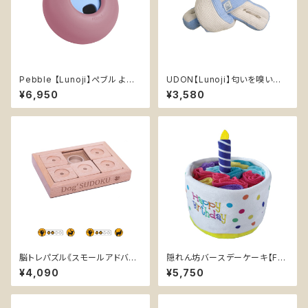
Pebble 【Lunoji】ぺブル より
UDON【Lunoji】匂いを嗅いで
楽しい食事タイム 知育玩具 エ
遊ぶ エンリッチメント ぬいぐる
¥6,950
¥3,580
ンリッチメント 早食い防止
み 犬 知育 おやつ入れ可能 ノー
ズワーク うどん
脳トレパズル《スモールアドバン
隠れん坊バースデーケーキ【Fo
ス》SUDOKU 【My Intelligent
uFou Brands】 ノーズワーク
¥4,090
¥5,750
Pets】木製 嗅覚 知育玩具 トレ
誕生日 プレゼント 犬 おもちゃ
ーニング ストレス解消 運動不足
ぬいぐるみ スナッフルマット 知
認知症予防 早食い防止 おもち
育 エンリッチメント