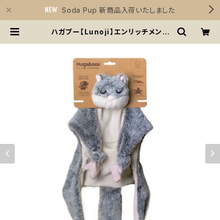
Soda Pup 新商品入荷いたしました
ハガブー【Lunoji】エンリッチメント
ぬいぐるみ 犬 知育 おやつ入れ可能
ムササビ ノーズワーク | Sirius Ess
entials