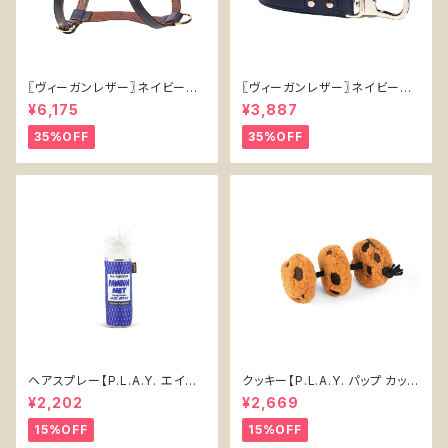
〖ヴィーガンレザー〗ネイビーハ
〖ヴィーガンレザー〗ネイビーリ
ーネス【Vegan Leather Navy
ード【Vegan Leather Navy L
¥6,175
¥3,887
Harness】
ead】
35%OFF
35%OFF
ヘアスプレー【P.L.A.Y. エイテ
クッキー【P.L.A.Y. パップ カップ
ィーズ クラシック】犬用おもちゃ
カフェ】犬用おもちゃ Cookies
¥2,202
¥2,669
Pawqua Net 【P.L.A.Y. 80s
n' Treats 【P.L.A.Y. Pup Cup
Classics Collection】
Cafe Collection】
15%OFF
15%OFF