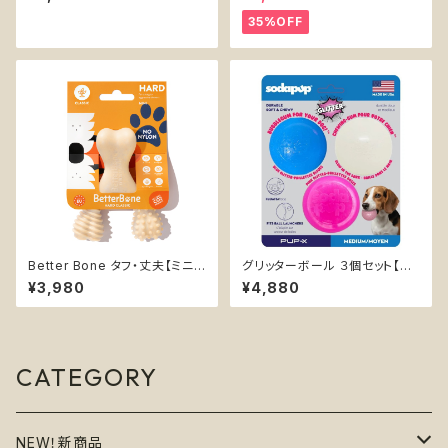
超耐久性 丈夫 カミカミ おもち
ead】
ゃ チュートイ 知育 ソダパップ W
35%OFF
affle Tower
Better Bone タフ・丈夫【ミニ】
グリッターボール ３個セット【So
無添加 天然素材 フードグレー
daPup】浮く 持ってこい エンリ
¥3,980
¥4,880
ド 安心 安全 チュートイ 優しい
ッチメント おやつ入れ可 ソフト
噛むおもちゃ 小型犬
ラメ
CATEGORY
NEW！新商品