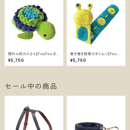
ゃ 知育トイ 小型犬 猫
隠れん坊カメさん【FouFou Bra
巻き巻き知育カタツムリ【FouFo
nds】 ノーズワーク 犬 おもちゃ
u Brands】 ノーズワーク 犬 お
¥5,750
¥5,750
ぬいぐるみ スナッフルマット 知
もちゃ ぬいぐるみ 知育 エンリッ
育 エンリッチメント
チメント
セール中の商品