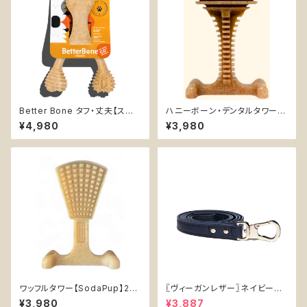
Better Bone タフ・丈夫【スモ
ハニーボーン・デンタルタワーX
ール】無添加 天然素材 フードグ
L【SodaPup】デンタル 超耐久
¥4,980
¥3,980
レード 安心 安全 チュートイ 優
性 丈夫 カミカミ おもちゃ チュ
しい 噛むおもちゃ 中型犬
ートイ 知育 エンリッチメ ソダパ
ップ Honey Bone
ワッフルタワー【SodaPup】2-i
〖ヴィーガンレザー〗ネイビーリ
n-1 エンリッチメント デンタル
ード【Vegan Leather Navy L
¥3,980
¥3,887