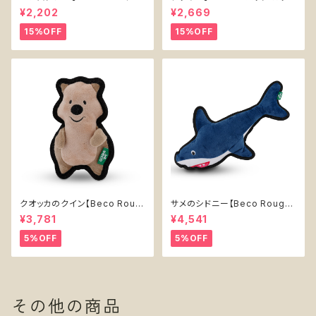
ィーズ クラシック】犬用おもちゃ
カフェ】犬用おもちゃ Cookies
¥2,202
¥2,669
Pawqua Net 【P.L.A.Y. 80s
n' Treats 【P.L.A.Y. Pup Cup
Classics Collection】
Cafe Collection】
15%OFF
15%OFF
クオッカのクイン【Beco Roug
サメのシドニー【Beco Rough
h & Tough Recycled Plasti
& Tough Recycled Plastic
¥3,781
¥4,541
c Quokka】
Shark】
5%OFF
5%OFF
その他の商品