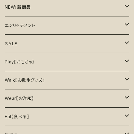
NEW！新商品
6月の新商品
エンリッチメント
7月の新商品
フードボウル
ＳＡＬＥ
8月の新商品
おもちゃ
割引で探す
Play〖おもちゃ〗
5%OFF
パズル
おもちゃ
二度楽しめる！壊すと新しいおもちゃが出てくる！
Walk〖お散歩グッズ〗
10％OFF
トレーニング
お洋服
ノーズワーク【Nosework】
首輪
Wear〖お洋服〗
15%OFF
リックマット
リード・ハーネス・首輪
知育玩具【Enrichment】
ハーネス
レインコート
Eat〖食べる〗
20%OFF
初級【★☆☆☆☆】やさしい