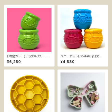
【限定カラー】アップルグリーンX
ハニーポット【SodaPup】丈夫
Lハニーポット【SodaPup】丈夫
おやつ入れ可能 知育玩具 ソダ
¥6,250
¥4,580
な天然ゴム おやつ入れ可能 知
パップ Honey Pot
育玩具 ソダパップ Honey Pot
大型犬