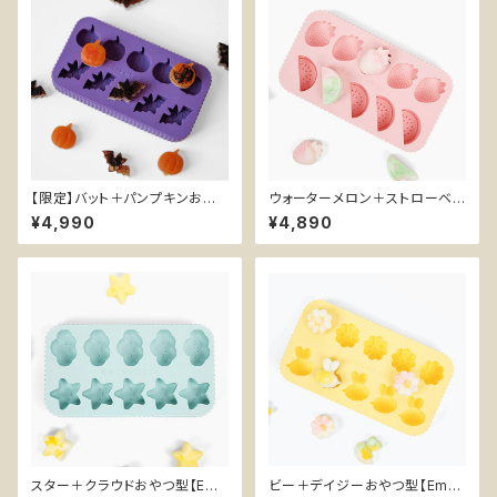
【限定】バット＋パンプキンおや
ウォーターメロン＋ストローベリ
つ型【Emery Pets】コウモリ か
ーおやつ型【Emery Pets】スイ
¥4,990
¥4,890
ぼちゃ ハロウィン シリコン型 B
カ いちご シリコン型 BPAフリー
PAフリー 犬おやつ
犬おやつ
スター＋クラウドおやつ型【Eme
ビー＋デイジーおやつ型【Emer