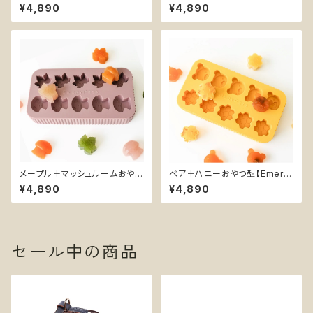
ry Pets】星 雲 シリコン型 BPA
y Pets】ハチ 蜂 花 シリコン型
¥4,890
¥4,890
フリー 犬おやつ
BPAフリー 犬おやつ
メープル＋マッシュルームおやつ
ベア＋ハニーおやつ型【Emery
型【Emery Pets】紅葉 きのこ
Pets】くま 蜂蜜 ハチの巣 シリ
¥4,890
¥4,890
シリコン型 BPAフリー 犬おやつ
コン型 BPAフリー 犬おやつ
セール中の商品