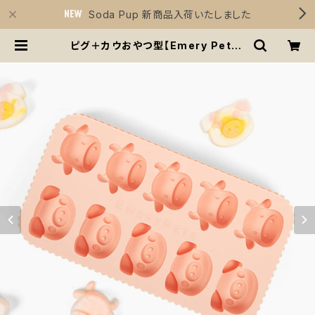
Soda Pup 新商品入荷いたしました
ピグ＋カウおやつ型【Emery Pets】
ぶた 牛 シリコン型 BPAフリー 犬お
やつ | Sirius Essentials