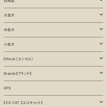
香り付き
フードボウル
丈夫なおもちゃ
リード
ロンパース
フードボウル
日用品
25%OFF
初級＋【★★☆☆☆】ふつう
再入荷なし！
ぬいぐるみ
エチケット
T -シャツ
早食い防止
Toothbrushes【歯ブラシ】
大型犬
30%OFF
中級【★★★☆☆】チャレンジ
ボール
パーカー
おやつ入れ可能
Poop Pickup【うんち処理】
おもちゃ
中型犬
35%OFF
中級＋【★★★★☆】難しい
噛むおもちゃ
タンクトップ
知育【エンリッチメント】
Brushes【ブラシ】
お洋服
おもちゃ
小型犬
40%OFF
上級【★★★★★】プロ
ロープトイ【紐】
セーター
リックマット
首輪
お洋服
おもちゃ
Ethical 〖エシカル〗
45%OFF
フリスビー
アクセサリー
おやつ型
ハーネス
首輪
お洋服
Sustainable〖サスティナブル〗
Brands【ブランド】
50%OFF
リボン
音鳴るおもちゃ
スリーブレス・ノースリーブ
ウォーターボウル
ハーネス
首輪
Organic〖オーガニック〗
Alqo Wasi
SPS
55%OFF
バンダナ
音鳴らないおもちゃ
リード穴付き
ハーネス
Vegan〖ヴィーガン〗
Animals in Charge
ECO CAT 【エコキャット】
60%OFF