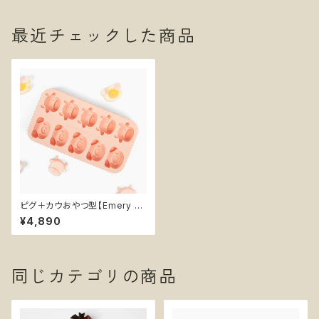
最近チェックした商品
ピグ＋カウおやつ型【Emery P
ets】ぶた 牛 シリコン型 BPAフ
¥4,890
リー 犬おやつ
同じカテゴリの商品