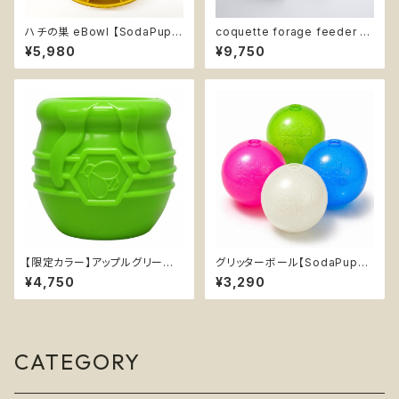
ハチの巣 eBowl 【SodaPup】
coquette forage feeder -
早食い防止皿 スローフィーダー
strawberry matcha -【Fury
¥5,980
¥9,750
知育 エンリッチメント フードボ
The Store】リボン型 スローフ
ウル ソダパップ ハニコーム Ho
ィーダー エンリッチメント 早食
neycomb
い防止ボウル コケット・フォレー
ジフィーダー《いちご抹茶》ピン
ク・グリーン
【限定カラー】アップルグリーン
グリッターボール【SodaPup】
【SodaPup】丈夫 おやつ入れ可
浮く 持ってこい エンリッチメント
¥4,750
¥3,290
能 知育玩具 ソダパップ Honey
おやつ入れ可 ソフト ラメ
Pot
CATEGORY