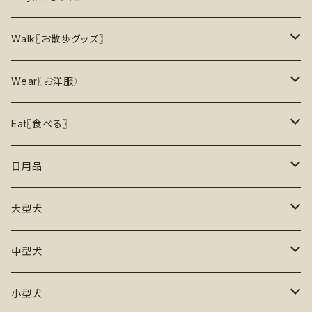
5%OFF
パズル
おもちゃ
二度楽しめる！壊すと新しいおもちゃが出てくる！
Walk〖お散歩グッズ〗
10％OFF
トレーニング
お洋服
ノーズワーク【Nosework】
首輪
Wear〖お洋服〗
15%OFF
リックマット
リード・ハーネス・首輪
知育玩具【Enrichment】
ハーネス
レインコート
Eat〖食べる〗
20%OFF
初級【★☆☆☆☆】やさしい
香り付き
フードボウル
丈夫なおもちゃ
リード
ロンパース
フードボウル
日用品
25%OFF
初級＋【★★☆☆☆】ふつう
再入荷なし！
ぬいぐるみ
エチケット
T -シャツ
早食い防止
Toothbrushes【歯ブラシ】
大型犬
30%OFF
中級【★★★☆☆】チャレンジ
ボール
パーカー
おやつ入れ可能
Poop Pickup【うんち処理】
おもちゃ
中型犬
35%OFF
中級＋【★★★★☆】難しい
噛むおもちゃ
タンクトップ
知育【エンリッチメント】
Brushes【ブラシ】
お洋服
おもちゃ
小型犬