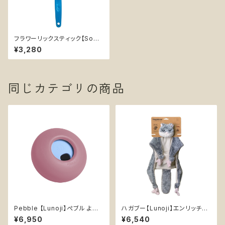
フラワーリックスティック【Soda
Pup】手持ち インターアクティブ
¥3,280
知育玩具 トレーニング ソダパッ
プ Soda Pup Beehive Lick
Stick
同じカテゴリの商品
Pebble 【Lunoji】ぺブル より
ハガブー【Lunoji】エンリッチメ
楽しい食事タイム 知育玩具 エ
ント ぬいぐるみ 犬 知育 おやつ
¥6,950
¥6,540
ンリッチメント 早食い防止
入れ可能 ムササビ ノーズワーク