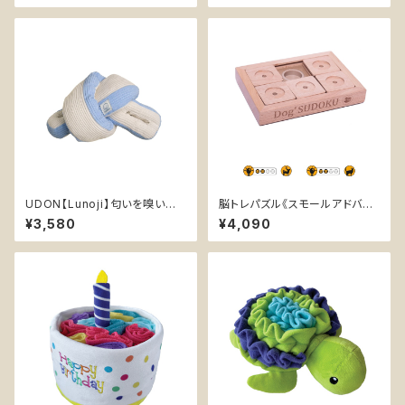
UDON【Lunoji】匂いを嗅いで
脳トレパズル《スモールアドバン
遊ぶ エンリッチメント ぬいぐる
ス》SUDOKU 【My Intelligent
¥3,580
¥4,090
み 犬 知育 おやつ入れ可能 ノー
Pets】木製 嗅覚 知育玩具 トレ
ズワーク うどん
ーニング ストレス解消 運動不足
認知症予防 早食い防止 おもち
ゃ 知育トイ 小型犬 猫