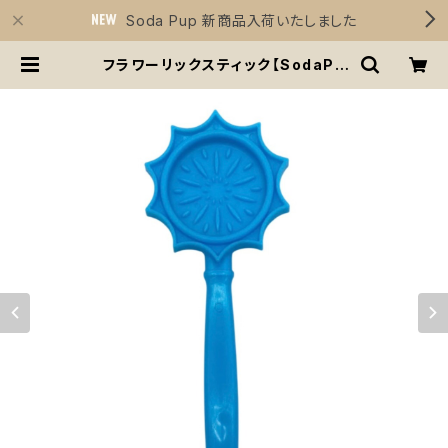
Soda Pup 新商品入荷いたしました
フラワーリックスティック【SodaPu
p】手持ち インターアクティブ 知育玩
具 トレーニング ソダパップ Soda P
up Beehive Lick Stick | Sirius
Essentials