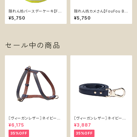
隠れん坊バースデーケーキ【Fo
隠れん坊カメさん【FouFou Bra
uFou Brands】 ノーズワーク
nds】 ノーズワーク 犬 おもちゃ
¥5,750
¥5,750
誕生日 プレゼント 犬 おもちゃ
ぬいぐるみ スナッフルマット 知
ぬいぐるみ スナッフルマット 知
育 エンリッチメント
育 エンリッチメント
セール中の商品
〖ヴィーガンレザー〗ネイビーハ
〖ヴィーガンレザー〗ネイビーリ
ーネス【Vegan Leather Navy
ード【Vegan Leather Navy L
¥6,175
¥3,887
Harness】
ead】
35%OFF
35%OFF