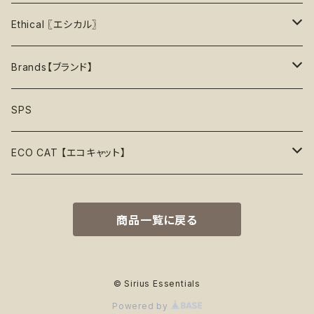
40%OFF
上級【★★★★★】プロ
ロープトイ【紐】
セーター
リックマット
首輪
お洋服
おもちゃ
Ethical 〖エシカル〗
45%OFF
フリスビー
アクセサリー
おやつ型
ハーネス
首輪
お洋服
Sustainable〖サスティナブル〗
Brands【ブランド】
50%OFF
リボン
音鳴るおもちゃ
スリーブレス・ノースリーブ
ウォーターボウル
ハーネス
首輪
Organic〖オーガニック〗
Alqo Wasi
SPS
55%OFF
バンダナ
音鳴らないおもちゃ
リード穴付き
ハーネス
Vegan〖ヴィーガン〗
Animals in Charge
ECO CAT 【エコキャット】
60%OFF
帽子
おやつ入れ可能
フード付き
Recycle〖リサイクル〗
BECO
ECO Toys【エコおもちゃ】
75%OFF
商品一覧に戻る
Natural Rubber Toys【天然ゴムおもちゃ】
綿なし
季節で探す
Plastic Free〖プラスチックフリー〗
Better Bone
ECO Clothes 【エコ服】
65%OFF
Hemp Rope Toys【麻ロープおもちゃ】
春
ココナッツフィル
サスティナブル素材
Country Tails
ECO Walk 【エコ散歩】
80%OFF
© Sirius Essentials
Powered by