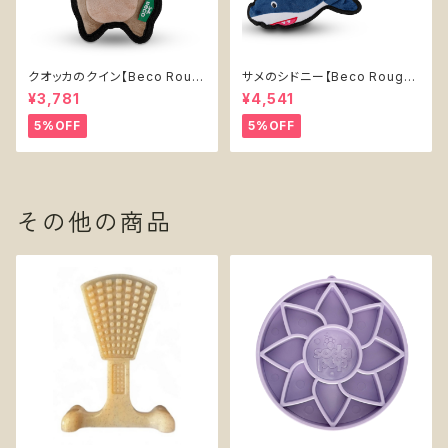
クオッカのクイン【Beco Roug
サメのシドニー【Beco Rough
h & Tough Recycled Plasti
& Tough Recycled Plastic
¥3,781
¥4,541
c Quokka】
Shark】
5%OFF
5%OFF
その他の商品