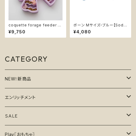
coquette forage feeder -
ボーン Mサイズ・ブルー【Soda
aurora lilac-【Fury The Stor
Pup】丈夫 カミカミ 持ってこい
¥9,750
¥4,080
e】リボン型 スローフィーダー
高耐久 水に浮く 大型犬用噛む
エンリッチメント 早食い防止ボ
おもちゃ ソダパップ PUP-X Ru
ウル コケット・フォレージフィー
bber Bone
ダー《オーロラ・ライラック》パー
プル
CATEGORY
NEW！新商品
6月の新商品
エンリッチメント
7月の新商品
フードボウル
ＳＡＬＥ
8月の新商品
おもちゃ
割引で探す
Play〖おもちゃ〗