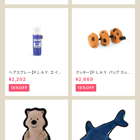
ヘアスプレー【P.L.A.Y. エイテ
クッキー【P.L.A.Y. パップ カップ
ィーズ クラシック】犬用おもちゃ
カフェ】犬用おもちゃ Cookies
¥2,202
¥2,669
Pawqua Net 【P.L.A.Y. 80s
n' Treats 【P.L.A.Y. Pup Cup
Classics Collection】
Cafe Collection】
15%OFF
15%OFF