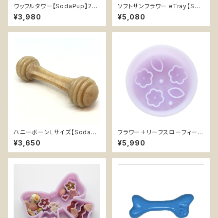
ワッフルタワー【SodaPup】2-i
ソフトサンフラワー eTray【Sod
n-1 エンリッチメント デンタル
aPup】ソフト素材 浅型 フードボ
¥3,980
¥5,080
超耐久性 丈夫 カミカミ おもち
ウル リックマット 早食い防止皿
ゃ チュートイ 知育 ソダパップ W
スローフィーダー 知育 エンリッ
affle Tower
チメント Sunflower Softie ソ
ダパップ
ハニーボーンLサイズ【SodaPu
フラワー＋リーフスローフィーダ
p】デンタル 超耐久性 丈夫 カミ
ー M【Emery Pets】中型犬 大
¥3,650
¥5,990
カミ おもちゃ チュートイ ソダパ
型犬 花 葉っぱ 早食い防止 フー
ップ Honey Bone
ドボウル 犬 エンリッチメント 知
育 シリコン 紫 グリーン ピンク