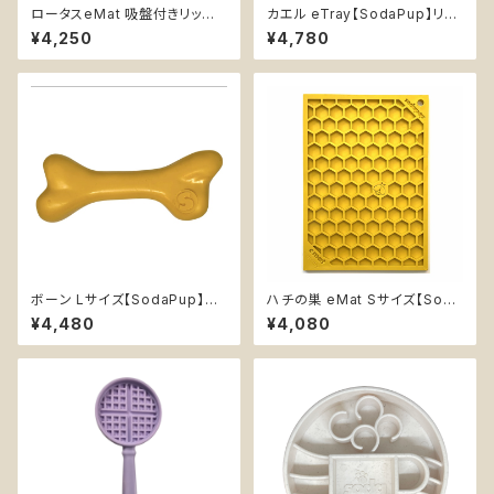
ロータスeMat 吸盤付きリック
カエル eTray【SodaPup】リッ
マット【SodaPup】難易度★ 早
クマット 早食い防止皿 スローフ
¥4,250
¥4,780
食い防止皿 スローフィーダー
ィーダー 知育 エンリッチメント
知育 エンリッチメント ストレス
ボウル ２色 ソダパップ
解消 ソダパップ 蓮 Lotus
ボーン Lサイズ【SodaPup】丈
ハチの巣 eMat Sサイズ【Soda
夫 カミカミ 持ってこい 高耐久
Pup】難易度★★★ 早食い防
¥4,480
¥4,080
水に浮く 大型犬用噛むおもちゃ
止皿 スローフィーダー 知育 エ
ソダパップ PUP-X Rubber Bo
ンリッチメント ストレス解消 ソダ
ne
パップ ハニーコーム Honey H
oneycomb