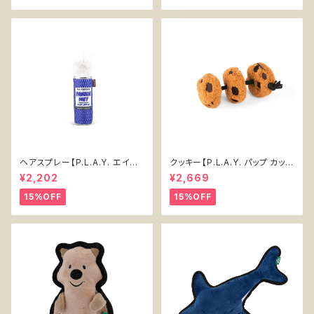
ヘアスプレー【P.L.A.Y. エイテ
クッキー【P.L.A.Y. パップ カップ
ィーズ クラシック】犬用おもちゃ
カフェ】犬用おもちゃ Cookies
¥2,202
¥2,669
Pawqua Net 【P.L.A.Y. 80s
n' Treats 【P.L.A.Y. Pup Cup
Classics Collection】
Cafe Collection】
15%OFF
15%OFF