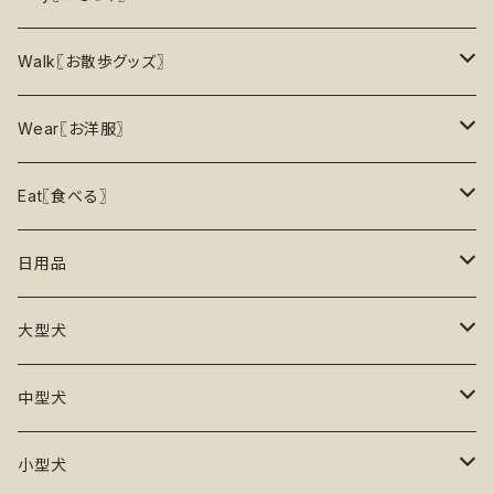
5%OFF
パズル
おもちゃ
二度楽しめる！壊すと新しいおもちゃが出てくる！
Walk〖お散歩グッズ〗
10％OFF
トレーニング
お洋服
ノーズワーク【Nosework】
首輪
Wear〖お洋服〗
15%OFF
リックマット
リード・ハーネス・首輪
知育玩具【Enrichment】
ハーネス
レインコート
Eat〖食べる〗
20%OFF
初級【★☆☆☆☆】やさしい
香り付き
フードボウル
丈夫なおもちゃ
リード
ロンパース
フードボウル
日用品
25%OFF
初級＋【★★☆☆☆】ふつう
再入荷なし！
ぬいぐるみ
エチケット
T -シャツ
早食い防止
Toothbrushes【歯ブラシ】
大型犬
30%OFF
中級【★★★☆☆】チャレンジ
ボール
パーカー
おやつ入れ可能
Poop Pickup【うんち処理】
おもちゃ
中型犬
35%OFF
中級＋【★★★★☆】難しい
噛むおもちゃ
タンクトップ
知育【エンリッチメント】
Brushes【ブラシ】
お洋服
おもちゃ
小型犬