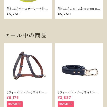
隠れん坊バースデーケーキ【Fo
隠れん坊カメさん【FouFou Bra
uFou Brands】 ノーズワーク
nds】 ノーズワーク 犬 おもちゃ
¥5,750
¥5,750
誕生日 プレゼント 犬 おもちゃ
ぬいぐるみ スナッフルマット 知
ぬいぐるみ スナッフルマット 知
育 エンリッチメント
育 エンリッチメント
セール中の商品
〖ヴィーガンレザー〗ネイビーハ
〖ヴィーガンレザー〗ネイビーリ
ーネス【Vegan Leather Navy
ード【Vegan Leather Navy L
¥6,175
¥3,887
Harness】
ead】
35%OFF
35%OFF