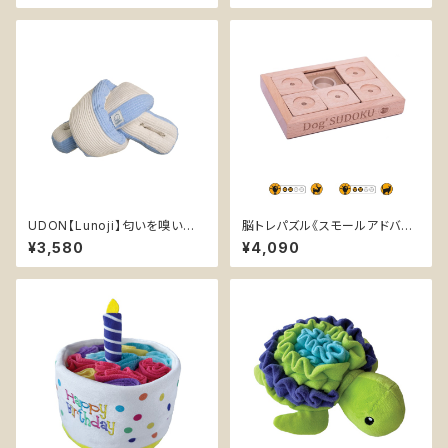
UDON【Lunoji】匂いを嗅いで
脳トレパズル《スモールアドバン
遊ぶ エンリッチメント ぬいぐる
ス》SUDOKU 【My Intelligent
¥3,580
¥4,090
み 犬 知育 おやつ入れ可能 ノー
Pets】木製 嗅覚 知育玩具 トレ
ズワーク うどん
ーニング ストレス解消 運動不足
認知症予防 早食い防止 おもち
ゃ 知育トイ 小型犬 猫