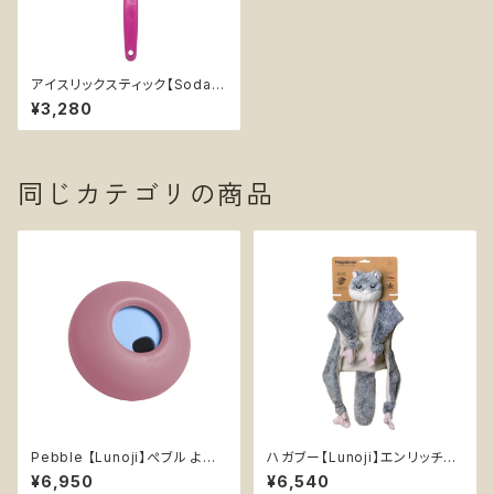
アイスリックスティック【SodaP
up】手持ち インターアクティブ
¥3,280
知育玩具 トレーニング ソダパッ
プ Soda Pup Beehive Lick
Stick
同じカテゴリの商品
Pebble 【Lunoji】ぺブル より
ハガブー【Lunoji】エンリッチメ
楽しい食事タイム 知育玩具 エ
ント ぬいぐるみ 犬 知育 おやつ
¥6,950
¥6,540
ンリッチメント 早食い防止
入れ可能 ムササビ ノーズワーク