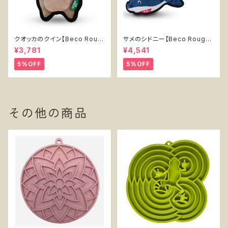
クオッカのクイン【Beco Roug
サメのシドニー【Beco Rough
h & Tough Recycled Plasti
& Tough Recycled Plastic
¥3,781
¥4,541
c Quokka】
Shark】
5%OFF
5%OFF
その他の商品