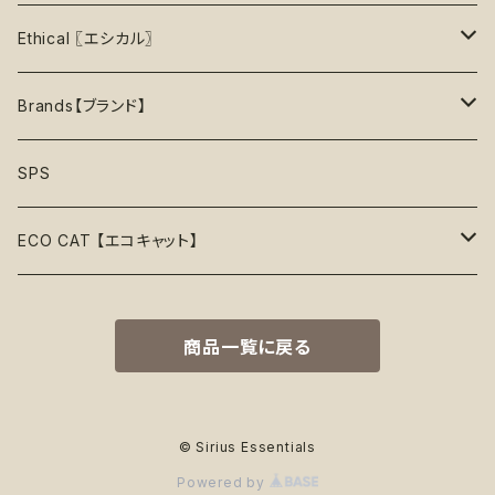
40%OFF
上級【★★★★★】プロ
ロープトイ【紐】
セーター
リックマット
首輪
お洋服
おもちゃ
Ethical 〖エシカル〗
45%OFF
フリスビー
アクセサリー
おやつ型
ハーネス
首輪
お洋服
Sustainable〖サスティナブル〗
Brands【ブランド】
50%OFF
リボン
音鳴るおもちゃ
スリーブレス・ノースリーブ
ウォーターボウル
ハーネス
首輪
Organic〖オーガニック〗
Alqo Wasi
SPS
55%OFF
バンダナ
音鳴らないおもちゃ
リード穴付き
ハーネス
Vegan〖ヴィーガン〗
Animals in Charge
ECO CAT 【エコキャット】
60%OFF
帽子
おやつ入れ可能
フード付き
Recycle〖リサイクル〗
BECO
ECO Toys【エコおもちゃ】
75%OFF
商品一覧に戻る
Natural Rubber Toys【天然ゴムおもちゃ】
綿なし
季節で探す
Plastic Free〖プラスチックフリー〗
Better Bone
ECO Clothes 【エコ服】
65%OFF
Hemp Rope Toys【麻ロープおもちゃ】
春
ココナッツフィル
サスティナブル素材
Country Tails
ECO Walk 【エコ散歩】
80%OFF
© Sirius Essentials
Powered by