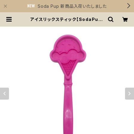
Soda Pup 新商品入荷いたしました
アイスリックスティック【SodaPup】
手持ち インターアクティブ 知育玩具
トレーニング ソダパップ Soda Pup
Beehive Lick Stick | Sirius Es
sentials