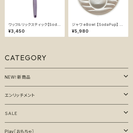
ワッフルリックスティック【Soda
ジャワ eBowl 【SodaPup】 早
Pup】手持ち インターアクティブ
食い防止皿 スローフィーダー
¥3,450
¥5,980
知育玩具 トレーニング ソダパッ
知育 エンリッチメント フードボ
プ Soda Pup Waffle Lick St
ウル ソダパップ コーヒー Java
ick
CATEGORY
NEW！新商品
6月の新商品
エンリッチメント
7月の新商品
フードボウル
ＳＡＬＥ
8月の新商品
おもちゃ
割引で探す
Play〖おもちゃ〗